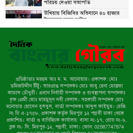
পরিচয় দেওয়া সভাপতি
উখিয়ায় বিজিবির অভিযানে ৪০ হাজার
ইয়াবাসহ যুবক আটক
পোরশায় ৭ মাসে ১৯ জনের অপমৃত্যু,
শীর্ষে আত্মহত্যা
হিন্দু বৌদ্ধ খ্রিস্টান কল্যাণ ফ্রন্টের
নীলফামারী কমিটি নিয়ে প্রশ্ন, প্রতিবাদে
সদস্য সচিব
প্রতিষ্ঠাতাঃ মরহুম আঃ ম. ম. আনোয়ার। প্রকাশক: মোঃ
দরিয়ানগরে প্যারাসেইলিং দুর্ঘটনায় পর্যটক
তমিজউদ্দীন টিটু। ভারপ্রাপ্ত সম্পাদকঃ মোঃ আবু হেনা মোস্তফা
নিহত: হত্যা মামলার প্রধান আসামি ঢাকায়
কামাল চৌধুরী। প্রধান নির্বাহী সম্পাদক ও ব্যবস্থাপনা সম্পাদকঃ
র‌্যাবের জালে
বৃক্ষ প্রেমী মোঃ মাহমুদুন নবী বেলাল। সহকারী সম্পাদক মোঃ
মনোয়ার হোসেন বুলবুল, বার্তা সম্পাদকঃ আব্দুল কাইয়ুম। রেজি.
আদাচাকী দক্ষিণপাড়া ফ্রেন্ডস ক্লাবের
নং ডি এ-১৭৫৮, প্রকাশক কর্তৃক মিরপুর ১২ পল্লবী ঢাকা থেকে
আয়োজনে ফুটবল টুর্নামেন্টের ফাইনাল
প্রকাশিত। বার্তা ও বাণিজ্যিক কার্যালয়: বাসা নং-১৭, রোড নং-৬,
অনুষ্ঠিত
ব্লক নং- সি, মিরপুর-১২, পল্লবী, ঢাকা। ফোন: 02587747974