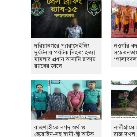
দরিয়ানগরে প্যারাসেইলিং
নওগাঁর ব
দুর্ঘটনায় পর্যটক নিহত: হত্যা
সচেতনতাম
মামলার প্রধান আসামি ঢাকায়
‘পালাবদল’ 
র‌্যাবের জালে
রাজশাহীতে নগদ অর্থ ও
নন্দীগ্রাম
হেরোইন-সহ স্বামী-স্ত্রী আটক
রাস্তা দখ