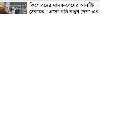
কিশোরদের মাদক-গেমের আসক্তি
ঠেকাতে, ‘এসো গড়ি নতুন দেশ’-এর
ফুটবল বিতরণ
রাজশাহীতে নগদ অর্থ ও হেরোইন-
সহ স্বামী-স্ত্রী আটক
নন্দীগ্রামে সরকারি খাস জমির রাস্তা
দখল, চলাচলে চরম দুর্ভোগ;
ইউএনওর হস্তক্ষেপ কামনা
নাটোরের পাটুলে পানিতে ডুবে
নন্দীগ্রামের স্কুলছাত্রের মর্মান্তিক মৃত্যু
সেনাবাহিনীর চাকরি হারিয়ে ভুয়া
ডিবি পুলিশ পরিচয়ে চাঁদাবাজি,
গণপিটুনির পর কারাগারে প্রতারক।
বাঘার সাহিন সরকারের তিন
ক্যাটাগরিতে প্রথম স্থান অর্জন;
সংস্কৃতি অঙ্গনেও রয়েছে তাঁর বহুমুখী