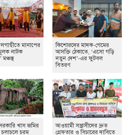
দলগাছীতে মানাপের
কিশোরদের মাদক-গেমের
ূলক নাটক
আসক্তি ঠেকাতে, ‘এসো গড়ি
মঞ্চস্থ
নতুন দেশ’-এর ফুটবল
বিতরণ
ে সরকারি খাস জমির
আওয়ামী সন্ত্রাসীদের দ্রুত
ল, চলাচলে চরম
গ্রেফতার ও বিচারের দাবিতে