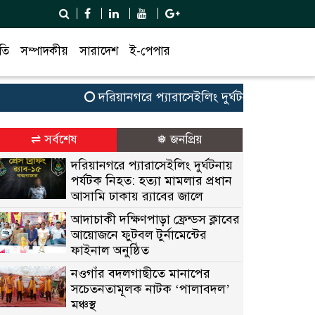
তি
সম্পাদকীয়
সারাদেশ
ই-পেপার
দরিয়ানগরে প্যারাসেইলিং দুর্ঘটনায় পর্যটক নিহত: হ
⇌ সর্বশেষ
❅ জনপ্রিয়
দরিয়ানগরে প্যারাসেইলিং দুর্ঘটনায়
পর্যটক নিহত: হত্যা মামলার প্রধান
আসামি ঢাকায় র‌্যাবের জালে
আদাচাকী দক্ষিণপাড়া ফ্রেন্ডস ক্লাবের
আয়োজনে ফুটবল টুর্নামেন্টের
ফাইনাল অনুষ্ঠিত
নওগাঁর বদলগাছীতে মানাপের
সচেতনতামূলক নাটক ‘পালাবদল’
মঞ্চস্থ