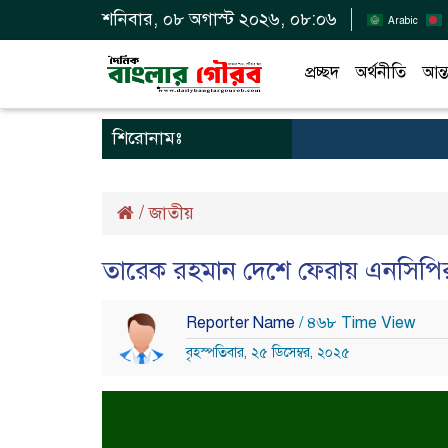
শনিবার, ০৮ অগাস্ট ২০২৬, ০৮:০৬
Arabic
প্রচ্ছদ
অর্থনীতি
আন্ত
শিরোনামঃ
/
জাতীয়
তারেক রহমান দেশে ফেরায় এনসিপির 
Reporter Name
/ ৪৬৮ Time View
বৃহস্পতিবার, ২৫ ডিসেম্বর, ২০২৫