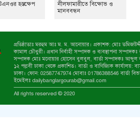
উএনওর হস্তক্ষেপ
নীলফামারীতে বিক্ষোভ ও
মানববন্ধন
প্রতিষ্ঠাতাঃ মরহুম আঃ ম. ম. আনোয়ার। প্রকাশক: মোঃ তমিজউদ্দী
কামাল চৌধুরী। প্রধান নির্বাহী সম্পাদক ও ব্যবস্থাপনা সম্পাদকঃ
সম্পাদক মোঃ মনোয়ার হোসেন বুলবুল, বার্তা সম্পাদকঃ আব্দুল 
১২ পল্লবী ঢাকা থেকে প্রকাশিত। বার্তা ও বাণিজ্যিক কার্যালয়: ব
ঢাকা। ফোন: 02587747974 মোবাঃ 01786388546 বার্তা বিভ
ইমেইলঃ dailybanglargourab@gmail.com
All rights reserved © 2020
zahidit.com