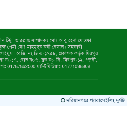
ন টিটু। ভারপ্রাপ্ত সম্পাদকঃ মোঃ আবু হেনা মোস্তফা
 বৃক্ষ প্রেমী মোঃ মাহমুদুন নবী বেলাল। সহকারী
কাইয়ুম। রেজি. নং ডি এ-১৭৫৮, প্রকাশক কর্তৃক মিরপুর
াসা নং-১৭, রোড নং-৬, ব্লক নং- সি, মিরপুর-১২, পল্লবী,
াগঃ 01787862500 মাল্টিমিডিয়াঃ 01771088808
দরিয়ানগরে প্যারাসেইলিং দুর্ঘটনায় প