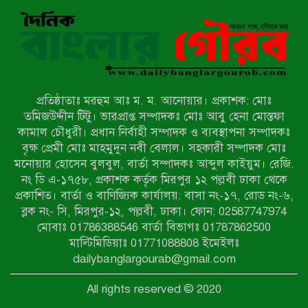
সংবাদ প্রকাশের জেরে সাংবাদিককে দেখে
নেওয়ার হুমকি দিলেন দোড়া মাদরাসার
পরিচয় দেওয়া সভাপতি
উখিয়ায় বিজিবির অভিযানে ৪০ হাজার
ইয়াবাসহ যুবক আটক
প্রতিষ্ঠাতাঃ মরহুম আঃ ম. ম. আনোয়ার। প্রকাশক: মোঃ
পোরশায় ৭ মাসে ১৯ জনের অপমৃত্যু,
তমিজউদ্দীন টিটু। ভারপ্রাপ্ত সম্পাদকঃ মোঃ আবু হেনা মোস্তফা
শীর্ষে আত্মহত্যা
কামাল চৌধুরী। প্রধান নির্বাহী সম্পাদক ও ব্যবস্থাপনা সম্পাদকঃ
বৃক্ষ প্রেমী মোঃ মাহমুদুন নবী বেলাল। সহকারী সম্পাদক মোঃ
মনোয়ার হোসেন বুলবুল, বার্তা সম্পাদকঃ আব্দুল কাইয়ুম। রেজি.
হিন্দু বৌদ্ধ খ্রিস্টান কল্যাণ ফ্রন্টের
নং ডি এ-১৭৫৮, প্রকাশক কর্তৃক মিরপুর ১২ পল্লবী ঢাকা থেকে
নীলফামারী কমিটি নিয়ে প্রশ্ন, প্রতিবাদে
প্রকাশিত। বার্তা ও বাণিজ্যিক কার্যালয়: বাসা নং-১৭, রোড নং-৬,
সদস্য সচিব
ব্লক নং- সি, মিরপুর-১২, পল্লবী, ঢাকা। ফোন: 02587747974
দরিয়ানগরে প্যারাসেইলিং দুর্ঘটনায় পর্যটক
মোবাঃ 01786388546 বার্তা বিভাগঃ 01787862500
নিহত: হত্যা মামলার প্রধান আসামি ঢাকায়
মাল্টিমিডিয়াঃ 01771088808 ইমেইলঃ
র‌্যাবের জালে
dailybanglargourab@gmail.com
আদাচাকী দক্ষিণপাড়া ফ্রেন্ডস ক্লাবের
All rights reserved © 2020
আয়োজনে ফুটবল টুর্নামেন্টের ফাইনাল