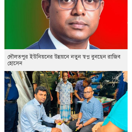
দৌলতপুর ইউনিয়নের উন্নয়নে নতুন স্বপ্ন বুনছেন রাজিব
হোসেন