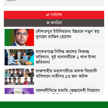
⇌ সর্বশেষ
❅ জনপ্রিয়
দৌলতপুর ইউনিয়নের উন্নয়নে নতুন স্বপ্ন
বুনছেন রাজিব হোসেন
বাকেরগঞ্জে নিষিদ্ধ জালের বিরুদ্ধে
অভিযান, দুই ব্যবসায়ীকে ১ লাখ টাকা
জরিমানা
রাজশাহীর মহানগরীতে মাদক বিরোধী
অভিযানে নারীসহ ১৩ জন আটক
আদমদীঘিতে শুমারি স্বেচ্ছাসেবী নিয়োগে
যোগ্যতার ভিত্তিতে তালিকা প্রকাশ;
নির্বাচিতদের আ.লীগ ট্যাগে প্রচারণা