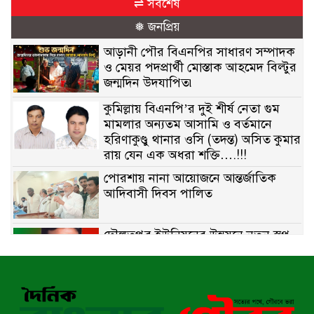
⇌ সর্বশেষ
❅ জনপ্রিয়
আড়ানী পৌর বিএনপির সাধারণ সম্পাদক
ও মেয়র পদপ্রার্থী মোস্তাক আহমেদ বিল্টুর
জন্মদিন উদযাপিত৷
কুমিল্লায় বিএনপি’র দুই শীর্ষ নেতা গুম
মামলার অন্যতম আসামি ও বর্তমানে
হরিণাকুণ্ডু থানার ওসি (তদন্ত) অসিত কুমার
রায় যেন এক অধরা শক্তি….!!!
পোরশায় নানা আয়োজনে আন্তর্জাতিক
আদিবাসী দিবস পালিত
দৌলতপুর ইউনিয়নের উন্নয়নে নতুন স্বপ্ন
বুনছেন রাজিব হোসেন
বাকেরগঞ্জে নিষিদ্ধ জালের বিরুদ্ধে
অভিযান, দুই ব্যবসায়ীকে ১ লাখ টাকা