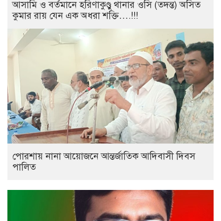
আসামি ও বর্তমানে হরিণাকুণ্ডু থানার ওসি (তদন্ত) অসিত
কুমার রায় যেন এক অধরা শক্তি….!!!
পোরশায় নানা আয়োজনে আন্তর্জাতিক আদিবাসী দিবস
পালিত