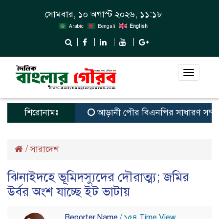
সোমবার, ১০ অগাস্ট ২০২৬, ১১:১৮
Arabic
Bengali
English
Toggle
navigat
শিরোনামঃ
আড়ানী পৌর বিএনপির সাধারণ সম্পাদক ও ম
/
সারাদেশ
ঝিনাইদহে ভূমিদস্যুদের দৌরাত্ম্য; জমির
উর্বর অংশ যাচ্ছে ইট ভাটায়
Reporter Name
/ ১৫৪ Time View