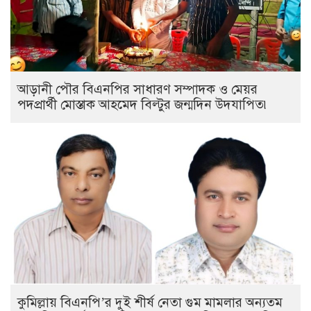
আড়ানী পৌর বিএনপির সাধারণ সম্পাদক ও মেয়র
পদপ্রার্থী মোস্তাক আহমেদ বিল্টুর জন্মদিন উদযাপিত৷
কুমিল্লায় বিএনপি’র দুই শীর্ষ নেতা গুম মামলার অন্যতম