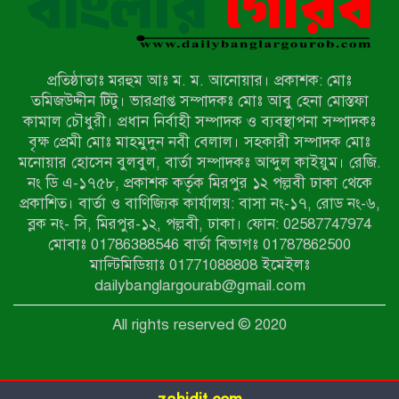
জরিমানা
রাজশাহীর মহানগরীতে মাদক বিরোধী
অভিযানে নারীসহ ১৩ জন আটক
প্রতিষ্ঠাতাঃ মরহুম আঃ ম. ম. আনোয়ার। প্রকাশক: মোঃ
তমিজউদ্দীন টিটু। ভারপ্রাপ্ত সম্পাদকঃ মোঃ আবু হেনা মোস্তফা
আদমদীঘিতে শুমারি স্বেচ্ছাসেবী নিয়োগে
কামাল চৌধুরী। প্রধান নির্বাহী সম্পাদক ও ব্যবস্থাপনা সম্পাদকঃ
যোগ্যতার ভিত্তিতে তালিকা প্রকাশ;
বৃক্ষ প্রেমী মোঃ মাহমুদুন নবী বেলাল। সহকারী সম্পাদক মোঃ
নির্বাচিতদের আ.লীগ ট্যাগে প্রচারণা
মনোয়ার হোসেন বুলবুল, বার্তা সম্পাদকঃ আব্দুল কাইয়ুম। রেজি.
নং ডি এ-১৭৫৮, প্রকাশক কর্তৃক মিরপুর ১২ পল্লবী ঢাকা থেকে
সংবাদ প্রকাশের জেরে সাংবাদিককে দেখে
প্রকাশিত। বার্তা ও বাণিজ্যিক কার্যালয়: বাসা নং-১৭, রোড নং-৬,
নেওয়ার হুমকি দিলেন দোড়া মাদরাসার
ব্লক নং- সি, মিরপুর-১২, পল্লবী, ঢাকা। ফোন: 02587747974
পরিচয় দেওয়া সভাপতি
মোবাঃ 01786388546 বার্তা বিভাগঃ 01787862500
উখিয়ায় বিজিবির অভিযানে ৪০ হাজার
মাল্টিমিডিয়াঃ 01771088808 ইমেইলঃ
ইয়াবাসহ যুবক আটক
dailybanglargourab@gmail.com
All rights reserved © 2020
পোরশায় ৭ মাসে ১৯ জনের অপমৃত্যু,
শীর্ষে আত্মহত্যা