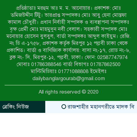
সদস্য সচিব
প্রতিষ্ঠাতাঃ মরহুম আঃ ম. ম. আনোয়ার। প্রকাশক: মোঃ
দরিয়ানগরে প্যারাসেইলিং দুর্ঘটনায় পর্যটক
তমিজউদ্দীন টিটু। ভারপ্রাপ্ত সম্পাদকঃ মোঃ আবু হেনা মোস্তফা
নিহত: হত্যা মামলার প্রধান আসামি ঢাকায়
কামাল চৌধুরী। প্রধান নির্বাহী সম্পাদক ও ব্যবস্থাপনা সম্পাদকঃ
র‌্যাবের জালে
বৃক্ষ প্রেমী মোঃ মাহমুদুন নবী বেলাল। সহকারী সম্পাদক মোঃ
মনোয়ার হোসেন বুলবুল, বার্তা সম্পাদকঃ আব্দুল কাইয়ুম। রেজি.
আদাচাকী দক্ষিণপাড়া ফ্রেন্ডস ক্লাবের
নং ডি এ-১৭৫৮, প্রকাশক কর্তৃক মিরপুর ১২ পল্লবী ঢাকা থেকে
আয়োজনে ফুটবল টুর্নামেন্টের ফাইনাল
প্রকাশিত। বার্তা ও বাণিজ্যিক কার্যালয়: বাসা নং-১৭, রোড নং-৬,
অনুষ্ঠিত
ব্লক নং- সি, মিরপুর-১২, পল্লবী, ঢাকা। ফোন: 02587747974
নওগাঁর বদলগাছীতে মানাপের
মোবাঃ 01786388546 বার্তা বিভাগঃ 01787862500
সচেতনতামূলক নাটক ‘পালাবদল’ মঞ্চস্থ
মাল্টিমিডিয়াঃ 01771088808 ইমেইলঃ
dailybanglargourab@gmail.com
কিশোরদের মাদক-গেমের আসক্তি
All rights reserved © 2020
ঠেকাতে, ‘এসো গড়ি নতুন দেশ’-এর
ফুটবল বিতরণ
ব্রেকিং নিউজ
রাজশাহীর মহানগরীতে মাদক বিরোধী
zahidit.com