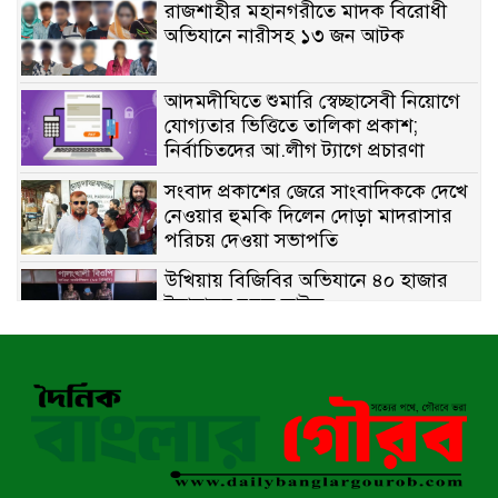
রাজশাহীর মহানগরীতে মাদক বিরোধী
অভিযানে নারীসহ ১৩ জন আটক
আদমদীঘিতে শুমারি স্বেচ্ছাসেবী নিয়োগে
যোগ্যতার ভিত্তিতে তালিকা প্রকাশ;
নির্বাচিতদের আ.লীগ ট্যাগে প্রচারণা
সংবাদ প্রকাশের জেরে সাংবাদিককে দেখে
নেওয়ার হুমকি দিলেন দোড়া মাদরাসার
পরিচয় দেওয়া সভাপতি
উখিয়ায় বিজিবির অভিযানে ৪০ হাজার
ইয়াবাসহ যুবক আটক
পোরশায় ৭ মাসে ১৯ জনের অপমৃত্যু,
শীর্ষে আত্মহত্যা
হিন্দু বৌদ্ধ খ্রিস্টান কল্যাণ ফ্রন্টের
নীলফামারী কমিটি নিয়ে প্রশ্ন, প্রতিবাদে