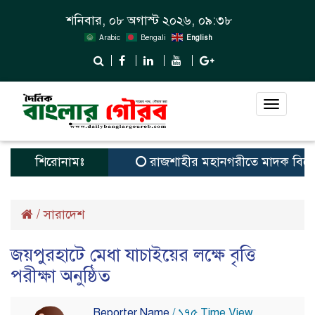
শনিবার, ০৮ অগাস্ট ২০২৬, ০৯:৩৮
Arabic
Bengali
English
Toggle
navigat
শিরোনামঃ
রাজশাহীর মহানগরীতে মাদক বিরোধী 
/
সারাদেশ
জয়পুরহাটে মেধা যাচাইয়ের লক্ষে বৃত্তি
পরীক্ষা অনুষ্ঠিত
Reporter Name
/ ১৭৫ Time View