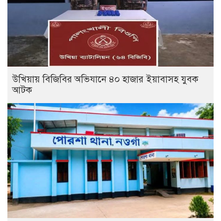
উখিয়ায় বিজিবির অভিযানে ৪০ হাজার ইয়াবাসহ যুবক
আটক