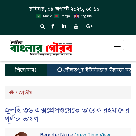
রবিবার, ০৯ অগাস্ট ২০২৬, ০৪:১৯
Arabic
Bengali
English
Toggle
navigat
শিরোনামঃ
দৌলতপুর ইউনিয়নের উন্নয়নে নতুন স্বপ্
/
জাতীয়
জুলাই ৩৬ এক্সপ্রেসওয়েতে তারেক রহমানের
পূর্ণাঙ্গ ভাষণ
Reporter Name
/ ৪৮০ Time View