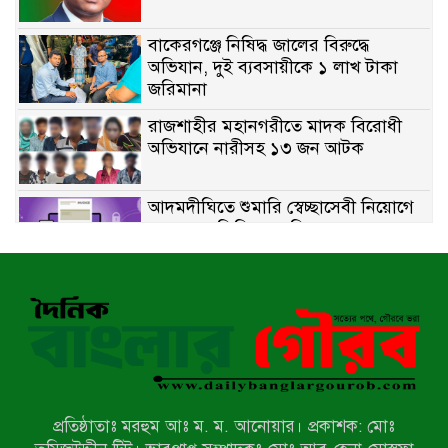
বাকেরগঞ্জে নিষিদ্ধ জালের বিরুদ্ধে
অভিযান, দুই ব্যবসায়ীকে ১ লাখ টাকা
জরিমানা
রাজশাহীর মহানগরীতে মাদক বিরোধী
অভিযানে নারীসহ ১৩ জন আটক
আদমদীঘিতে শুমারি স্বেচ্ছাসেবী নিয়োগে
যোগ্যতার ভিত্তিতে তালিকা প্রকাশ;
নির্বাচিতদের আ.লীগ ট্যাগে প্রচারণা
সংবাদ প্রকাশের জেরে সাংবাদিককে দেখে
নেওয়ার হুমকি দিলেন দোড়া মাদরাসার
পরিচয় দেওয়া সভাপতি
উখিয়ায় বিজিবির অভিযানে ৪০ হাজার
ইয়াবাসহ যুবক আটক
প্রতিষ্ঠাতাঃ মরহুম আঃ ম. ম. আনোয়ার। প্রকাশক: মোঃ