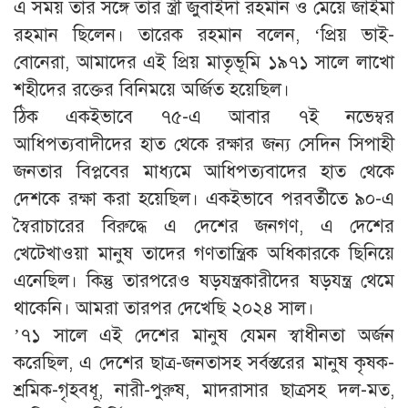
এ সময় তার সঙ্গে তার স্ত্রী জুবাইদা রহমান ও মেয়ে জাইমা
রহমান ছিলেন। তারেক রহমান বলেন, ‘প্রিয় ভাই-
বোনেরা, আমাদের এই প্রিয় মাতৃভূমি ১৯৭১ সালে লাখো
শহীদের রক্তের বিনিময়ে অর্জিত হয়েছিল।
ঠিক একইভাবে ৭৫-এ আবার ৭ই নভেম্বর
আধিপত্যবাদীদের হাত থেকে রক্ষার জন্য সেদিন সিপাহী
জনতার বিপ্লবের মাধ্যমে আধিপত্যবাদের হাত থেকে
দেশকে রক্ষা করা হয়েছিল। একইভাবে পরবর্তীতে ৯০-এ
স্বৈরাচারের বিরুদ্ধে এ দেশের জনগণ, এ দেশের
খেটেখাওয়া মানুষ তাদের গণতান্ত্রিক অধিকারকে ছিনিয়ে
এনেছিল। কিন্তু তারপরেও ষড়যন্ত্রকারীদের ষড়যন্ত্র থেমে
থাকেনি। আমরা তারপর দেখেছি ২০২৪ সাল।
’৭১ সালে এই দেশের মানুষ যেমন স্বাধীনতা অর্জন
করেছিল, এ দেশের ছাত্র-জনতাসহ সর্বস্তরের মানুষ কৃষক-
শ্রমিক-গৃহবধূ, নারী-পুরুষ, মাদরাসার ছাত্রসহ দল-মত,