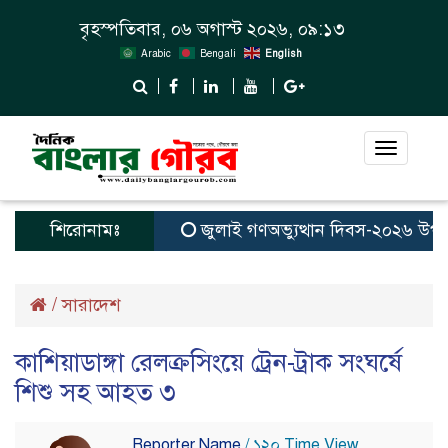
বৃহস্পতিবার, ০৬ অগাস্ট ২০২৬, ০৯:১৩
Arabic
Bengali
English
Toggle
navigat
শিরোনামঃ
জুলাই গণঅভ্যুত্থান দিবস-২০২৬ উপলক্ষে
/
সারাদেশ
কাশিয়াডাঙ্গা রেলক্রসিংয়ে ট্রেন-ট্রাক সংঘর্ষে
শিশু সহ আহত ৩
Reporter Name
/ ১২০ Time View