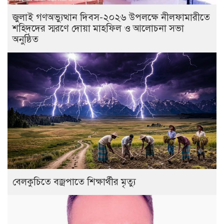
জুলাই গণঅভ্যুত্থান দিবস-২০২৬ উপলক্ষে নীলফামারীতে
শহিদদের স্মরণে দোয়া মাহফিল ও আলোচনা সভা
অনুষ্ঠিত
বেলকুচিতে বজ্রপাতে শিক্ষার্থীর মৃত্যু