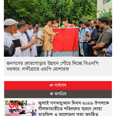
জনগণের দোরগোড়ায় উন্নয়ন পৌঁছে দিচ্ছে বিএনপি
সরকার: নন্দীগ্রামে এমপি মোশারফ
⇌ সর্বশেষ
❅ জনপ্রিয়
জুলাই গণঅভ্যুত্থান দিবস-২০২৬ উপলক্ষে
নীলফামারীতে শহিদদের স্মরণে দোয়া
মাহফিল ও আলোচনা সভা অনুষ্ঠিত