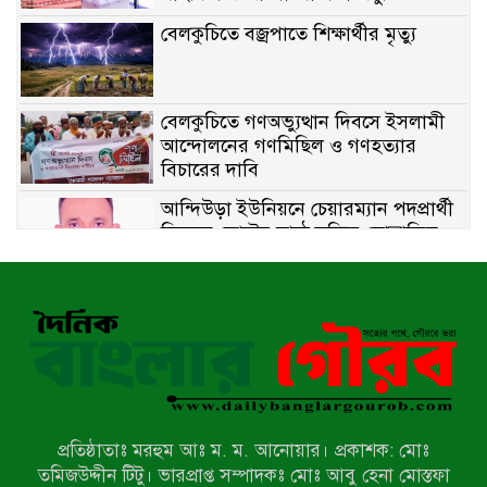
বেলকুচিতে বজ্রপাতে শিক্ষার্থীর মৃত্যু
বেলকুচিতে গণঅভ্যুত্থান দিবসে ইসলামী
আন্দোলনের গণমিছিল ও গণহত্যার
বিচারের দাবি
আন্দিউড়া ইউনিয়নে চেয়ারম্যান পদপ্রার্থী
হিসেবে ভোটের মাঠে সক্রিয় মোত্তাকিম
চৌধুরী
নন্দীগ্রামে বিএনপির বিশাল বিজয় র‍্যালী
নওগাঁয় সন্ত্রাসী হামলায় বিএনপি নেতা
গুরুতর জখম
প্রতিষ্ঠাতাঃ মরহুম আঃ ম. ম. আনোয়ার। প্রকাশক: মোঃ
টেকনাফের পাহাড়ে র‍্যাবের অভিযান:
তমিজউদ্দীন টিটু। ভারপ্রাপ্ত সম্পাদকঃ মোঃ আবু হেনা মোস্তফা