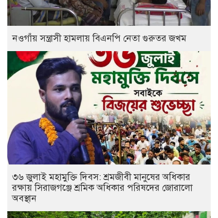
নওগাঁয় সন্ত্রাসী হামলায় বিএনপি নেতা গুরুতর জখম
৩৬ জুলাই মহামুক্তি দিবস: শ্রমজীবী মানুষের অধিকার
রক্ষায় সিরাজগঞ্জে শ্রমিক অধিকার পরিষদের জোরালো
অবস্থান