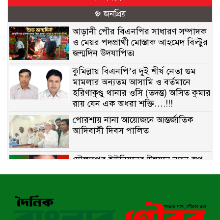
❅ জনপ্রিয়
আড়ানী পৌর বিএনপির সাধারণ সম্পাদক
ও মেয়র পদপ্রার্থী মোস্তাক আহমেদ বিল্টুর
জন্মদিন উদযাপিত৷
কুমিল্লায় বিএনপি’র দুই শীর্ষ নেতা গুম
মামলার অন্যতম আসামি ও বর্তমানে
হরিণাকুণ্ডু থানার ওসি (তদন্ত) অসিত কুমার
রায় যেন এক অধরা শক্তি….!!!
পোরশায় নানা আয়োজনে আন্তর্জাতিক
আদিবাসী দিবস পালিত
দৌলতপুর ইউনিয়নের উন্নয়নে নতুন স্বপ্ন
বুনছেন রাজিব হোসেন
বাকেরগঞ্জে নিষিদ্ধ জালের বিরুদ্ধে
অভিযান, দুই ব্যবসায়ীকে ১ লাখ টাকা