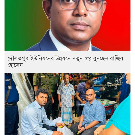
দৌলতপুর ইউনিয়নের উন্নয়নে নতুন স্বপ্ন বুনছেন রাজিব
হোসেন