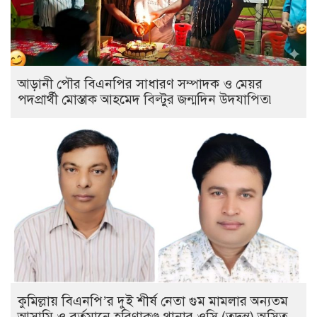
আড়ানী পৌর বিএনপির সাধারণ সম্পাদক ও মেয়র
পদপ্রার্থী মোস্তাক আহমেদ বিল্টুর জন্মদিন উদযাপিত৷
কুমিল্লায় বিএনপি’র দুই শীর্ষ নেতা গুম মামলার অন্যতম
আসামি ও বর্তমানে হরিণাকুণ্ডু থানার ওসি (তদন্ত) অসিত