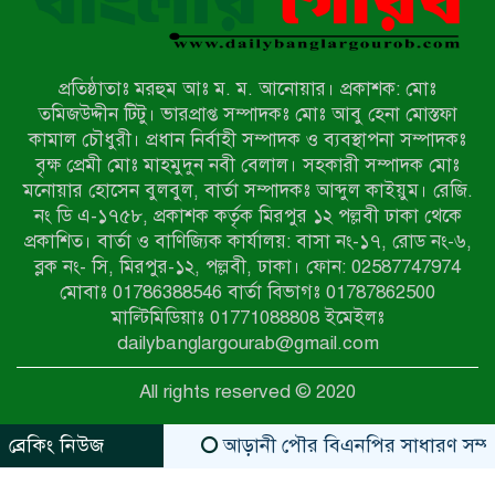
জরিমানা
রাজশাহীর মহানগরীতে মাদক বিরোধী
অভিযানে নারীসহ ১৩ জন আটক
প্রতিষ্ঠাতাঃ মরহুম আঃ ম. ম. আনোয়ার। প্রকাশক: মোঃ
তমিজউদ্দীন টিটু। ভারপ্রাপ্ত সম্পাদকঃ মোঃ আবু হেনা মোস্তফা
আদমদীঘিতে শুমারি স্বেচ্ছাসেবী নিয়োগে
কামাল চৌধুরী। প্রধান নির্বাহী সম্পাদক ও ব্যবস্থাপনা সম্পাদকঃ
যোগ্যতার ভিত্তিতে তালিকা প্রকাশ;
বৃক্ষ প্রেমী মোঃ মাহমুদুন নবী বেলাল। সহকারী সম্পাদক মোঃ
নির্বাচিতদের আ.লীগ ট্যাগে প্রচারণা
মনোয়ার হোসেন বুলবুল, বার্তা সম্পাদকঃ আব্দুল কাইয়ুম। রেজি.
নং ডি এ-১৭৫৮, প্রকাশক কর্তৃক মিরপুর ১২ পল্লবী ঢাকা থেকে
সংবাদ প্রকাশের জেরে সাংবাদিককে দেখে
প্রকাশিত। বার্তা ও বাণিজ্যিক কার্যালয়: বাসা নং-১৭, রোড নং-৬,
নেওয়ার হুমকি দিলেন দোড়া মাদরাসার
ব্লক নং- সি, মিরপুর-১২, পল্লবী, ঢাকা। ফোন: 02587747974
পরিচয় দেওয়া সভাপতি
মোবাঃ 01786388546 বার্তা বিভাগঃ 01787862500
উখিয়ায় বিজিবির অভিযানে ৪০ হাজার
মাল্টিমিডিয়াঃ 01771088808 ইমেইলঃ
ইয়াবাসহ যুবক আটক
dailybanglargourab@gmail.com
All rights reserved © 2020
পোরশায় ৭ মাসে ১৯ জনের অপমৃত্যু,
শীর্ষে আত্মহত্যা
ব্রেকিং নিউজ
আড়ানী পৌর বিএনপির সাধারণ সম্পাদক ও ম
zahidit.com