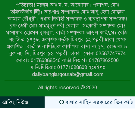
প্রতিষ্ঠাতাঃ মরহুম আঃ ম. ম. আনোয়ার। প্রকাশক: মোঃ
৭ম শ্রেণি পড়ুয়া কন্যাকে উত্ত্যক্ত করার
তমিজউদ্দীন টিটু। ভারপ্রাপ্ত সম্পাদকঃ মোঃ আবু হেনা মোস্তফা
প্রতিবাদ করায় পিতাকে কু*পি*য়ে
কামাল চৌধুরী। প্রধান নির্বাহী সম্পাদক ও ব্যবস্থাপনা সম্পাদকঃ
জ*খ*ম…!!
বৃক্ষ প্রেমী মোঃ মাহমুদুন নবী বেলাল। সহকারী সম্পাদক মোঃ
মনোয়ার হোসেন বুলবুল, বার্তা সম্পাদকঃ আব্দুল কাইয়ুম। রেজি.
জুলাই গণঅভ্যুত্থান দিবস-২০২৬ উপলক্ষে
নং ডি এ-১৭৫৮, প্রকাশক কর্তৃক মিরপুর ১২ পল্লবী ঢাকা থেকে
নীলফামারীতে শহিদদের স্মরণে দোয়া
প্রকাশিত। বার্তা ও বাণিজ্যিক কার্যালয়: বাসা নং-১৭, রোড নং-৬,
মাহফিল ও আলোচনা সভা অনুষ্ঠিত
ব্লক নং- সি, মিরপুর-১২, পল্লবী, ঢাকা। ফোন: 02587747974
বেলকুচিতে বজ্রপাতে শিক্ষার্থীর মৃত্যু
মোবাঃ 01786388546 বার্তা বিভাগঃ 01787862500
মাল্টিমিডিয়াঃ 01771088808 ইমেইলঃ
dailybanglargourab@gmail.com
বেলকুচিতে গণঅভ্যুত্থান দিবসে ইসলামী
All rights reserved © 2020
আন্দোলনের গণমিছিল ও গণহত্যার
বিচারের দাবি
ব্রেকিং নিউজ
বাঘার সাহিন সরকারের তিন ক্যাটাগরিতে প্
zahidit.com
https://www.kaabait.com