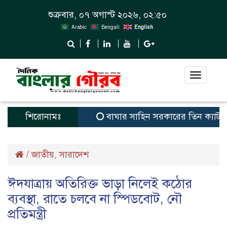
শুক্রবার, ০৭ অগাস্ট ২০২৬, ০২:৫০
Arabic
Bengali
English
Toggle
navigat
শিরোনামঃ
বাঘার সাহিন সরকারের তিন ক্যাটাগরিতে প্র
/
জাতীয়
সারাদেশ
,
ঈদযাত্রায় অতিরিক্ত ভাড়া নিলেই কঠোর
ব্যবস্থা, রাতে চলবে না স্পিডবোট, নৌ
প্রতিমন্ত্রী