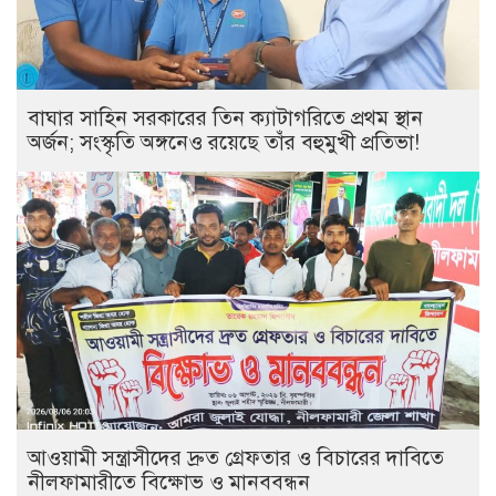
বাঘার সাহিন সরকারের তিন ক্যাটাগরিতে প্রথম স্থান
অর্জন; সংস্কৃতি অঙ্গনেও রয়েছে তাঁর বহুমুখী প্রতিভা!
আওয়ামী সন্ত্রাসীদের দ্রুত গ্রেফতার ও বিচারের দাবিতে
নীলফামারীতে বিক্ষোভ ও মানববন্ধন