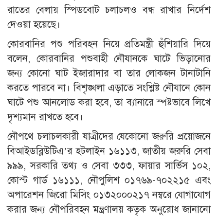
রাতের বেলায় স্পিডবোট চলাচলও বন্ধ রাখার নির্দেশ
দেওয়া হয়েছে।
কোরবানির পশু পরিবহন নিয়ে প্রতিমন্ত্রী হুঁশিয়ারি দিয়ে
বলেন, কোরবানির পশুবাহী নৌযানকে ঘাটে ভিড়ানোর
জন্য কোনো ঘাট ইজারাদার বা তার লোকজন টানাটানি
করতে পারবে না। বিশৃঙ্খলা এড়াতে সংশ্লিষ্ট নৌযানে কোন
ঘাটে পশু আনলোড করা হবে, তা ব্যানারে স্পষ্টভাবে লিখে
দৃশ্যমান রাখতে হবে।
নৌপথে চলাচলকারী যাত্রীদের যেকোনো জরুরি প্রয়োজনে
বিআইডব্লিউটিএ’র হটলাইন ১৬১১৩, জাতীয় জরুরি সেবা
৯৯৯, সরকারি তথ্য ও সেবা ৩৩৩, ফায়ার সার্ভিস ১০২,
কোস্ট গার্ড ১৬১১১, নৌপুলিশ ০১৭৬৯-৭০২২১৫ এবং
অপারেশন জিরো মিসিং ০১৩২০০০২১৭ নম্বরে যোগাযোগ
করার জন্য নৌপরিবহন মন্ত্রণালয় কতৃক অনুরোধ জানানো