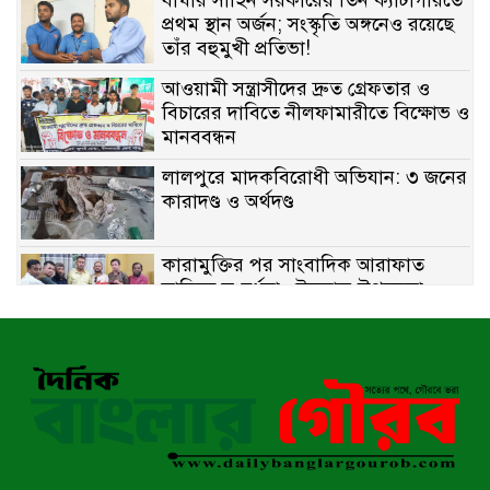
বাঘার সাহিন সরকারের তিন ক্যাটাগরিতে
প্রথম স্থান অর্জন; সংস্কৃতি অঙ্গনেও রয়েছে
তাঁর বহুমুখী প্রতিভা!
আওয়ামী সন্ত্রাসীদের দ্রুত গ্রেফতার ও
বিচারের দাবিতে নীলফামারীতে বিক্ষোভ ও
মানববন্ধন
লালপুরে মাদকবিরোধী অভিযান: ৩ জনের
কারাদণ্ড ও অর্থদণ্ড
কারামুক্তির পর সাংবাদিক আরাফাত
সানিকে সংবর্ধনা, টেকনাফ উপজেলা
প্রেসক্লাবের ফুলেল শুভেচ্ছা
বাকেরগঞ্জে সাজাপ্রাপ্ত আসামি গ্রেপ্তার
মিয়ানমারের সীমান্তে স্থলমাইন বিস্ফোরণ:
উখিয়ার এক যুবকের পা বিচ্ছিন্ন