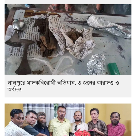
লালপুরে মাদকবিরোধী অভিযান: ৩ জনের কারাদণ্ড ও
অর্থদণ্ড