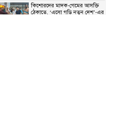
কিশোরদের মাদক-গেমের আসক্তি
ঠেকাতে, ‘এসো গড়ি নতুন দেশ’-এর
ফুটবল বিতরণ
রাজশাহীতে নগদ অর্থ ও হেরোইন-
সহ স্বামী-স্ত্রী আটক
নন্দীগ্রামে সরকারি খাস জমির রাস্তা
দখল, চলাচলে চরম দুর্ভোগ;
ইউএনওর হস্তক্ষেপ কামনা
নাটোরের পাটুলে পানিতে ডুবে
নন্দীগ্রামের স্কুলছাত্রের মর্মান্তিক মৃত্যু
সেনাবাহিনীর চাকরি হারিয়ে ভুয়া
ডিবি পুলিশ পরিচয়ে চাঁদাবাজি,
গণপিটুনির পর কারাগারে প্রতারক।
বাঘার সাহিন সরকারের তিন
ক্যাটাগরিতে প্রথম স্থান অর্জন;
সংস্কৃতি অঙ্গনেও রয়েছে তাঁর বহুমুখী