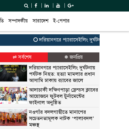
তি
সম্পাদকীয়
সারাদেশ
ই-পেপার
দরিয়ানগরে প্যারাসেইলিং দুর্ঘটনায় পর্যটক নিহত: হ
⇌ সর্বশেষ
❅ জনপ্রিয়
দরিয়ানগরে প্যারাসেইলিং দুর্ঘটনায়
পর্যটক নিহত: হত্যা মামলার প্রধান
আসামি ঢাকায় র‌্যাবের জালে
আদাচাকী দক্ষিণপাড়া ফ্রেন্ডস ক্লাবের
আয়োজনে ফুটবল টুর্নামেন্টের
ফাইনাল অনুষ্ঠিত
নওগাঁর বদলগাছীতে মানাপের
সচেতনতামূলক নাটক ‘পালাবদল’
মঞ্চস্থ