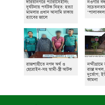
দরিয়ানগরে প্যারাসেইলিং
নওগাঁর ব
দুর্ঘটনায় পর্যটক নিহত: হত্যা
সচেতনতাম
মামলার প্রধান আসামি ঢাকায়
‘পালাবদল’ 
র‌্যাবের জালে
রাজশাহীতে নগদ অর্থ ও
নন্দীগ্রাম
হেরোইন-সহ স্বামী-স্ত্রী আটক
রাস্তা দখ
দুর্ভোগ; ই
কামনা