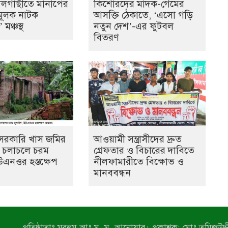
দলগাছীতে মানাপের
কিশোরদের মাদক-গেমের
ূলক নাটক
আসক্তি ঠেকাতে, ‘এসো গড়ি
মঞ্চস্থ
নতুন দেশ’-এর ফুটবল
বিতরণ
ে সরকারি খাস জমির
আওয়ামী সন্ত্রাসীদের দ্রুত
ল, চলাচলে চরম
গ্রেফতার ও বিচারের দাবিতে
উএনওর হস্তক্ষেপ
নীলফামারীতে বিক্ষোভ ও
মানববন্ধন
প্রতিষ্ঠাতাঃ মরহুম আঃ ম. ম. আনোয়ার। প্রকাশক: মোঃ তমিজউদ্দী