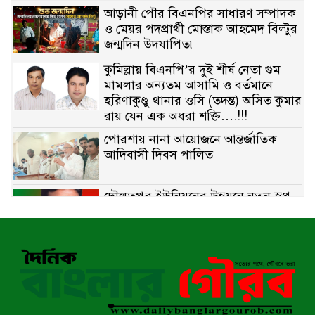
আড়ানী পৌর বিএনপির সাধারণ সম্পাদক
ও মেয়র পদপ্রার্থী মোস্তাক আহমেদ বিল্টুর
জন্মদিন উদযাপিত৷
কুমিল্লায় বিএনপি’র দুই শীর্ষ নেতা গুম
মামলার অন্যতম আসামি ও বর্তমানে
হরিণাকুণ্ডু থানার ওসি (তদন্ত) অসিত কুমার
রায় যেন এক অধরা শক্তি….!!!
পোরশায় নানা আয়োজনে আন্তর্জাতিক
আদিবাসী দিবস পালিত
দৌলতপুর ইউনিয়নের উন্নয়নে নতুন স্বপ্ন
বুনছেন রাজিব হোসেন
বাকেরগঞ্জে নিষিদ্ধ জালের বিরুদ্ধে
অভিযান, দুই ব্যবসায়ীকে ১ লাখ টাকা
জরিমানা
রাজশাহীর মহানগরীতে মাদক বিরোধী