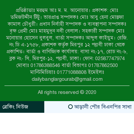
অভিযানে নারীসহ ১৩ জন আটক
প্রতিষ্ঠাতাঃ মরহুম আঃ ম. ম. আনোয়ার। প্রকাশক: মোঃ
তমিজউদ্দীন টিটু। ভারপ্রাপ্ত সম্পাদকঃ মোঃ আবু হেনা মোস্তফা
আদমদীঘিতে শুমারি স্বেচ্ছাসেবী নিয়োগে
কামাল চৌধুরী। প্রধান নির্বাহী সম্পাদক ও ব্যবস্থাপনা সম্পাদকঃ
যোগ্যতার ভিত্তিতে তালিকা প্রকাশ;
বৃক্ষ প্রেমী মোঃ মাহমুদুন নবী বেলাল। সহকারী সম্পাদক মোঃ
নির্বাচিতদের আ.লীগ ট্যাগে প্রচারণা
মনোয়ার হোসেন বুলবুল, বার্তা সম্পাদকঃ আব্দুল কাইয়ুম। রেজি.
নং ডি এ-১৭৫৮, প্রকাশক কর্তৃক মিরপুর ১২ পল্লবী ঢাকা থেকে
সংবাদ প্রকাশের জেরে সাংবাদিককে দেখে
প্রকাশিত। বার্তা ও বাণিজ্যিক কার্যালয়: বাসা নং-১৭, রোড নং-৬,
নেওয়ার হুমকি দিলেন দোড়া মাদরাসার
ব্লক নং- সি, মিরপুর-১২, পল্লবী, ঢাকা। ফোন: 02587747974
পরিচয় দেওয়া সভাপতি
মোবাঃ 01786388546 বার্তা বিভাগঃ 01787862500
উখিয়ায় বিজিবির অভিযানে ৪০ হাজার
মাল্টিমিডিয়াঃ 01771088808 ইমেইলঃ
ইয়াবাসহ যুবক আটক
dailybanglargourab@gmail.com
All rights reserved © 2020
পোরশায় ৭ মাসে ১৯ জনের অপমৃত্যু,
শীর্ষে আত্মহত্যা
ব্রেকিং নিউজ
আড়ানী পৌর বিএনপির সাধারণ সম
zahidit.com