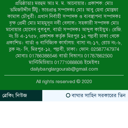
প্রতিষ্ঠাতাঃ মরহুম আঃ ম. ম. আনোয়ার। প্রকাশক: মোঃ
৭ম শ্রেণি পড়ুয়া কন্যাকে উত্ত্যক্ত করার
তমিজউদ্দীন টিটু। ভারপ্রাপ্ত সম্পাদকঃ মোঃ আবু হেনা মোস্তফা
প্রতিবাদ করায় পিতাকে কু*পি*য়ে
কামাল চৌধুরী। প্রধান নির্বাহী সম্পাদক ও ব্যবস্থাপনা সম্পাদকঃ
জ*খ*ম…!!
বৃক্ষ প্রেমী মোঃ মাহমুদুন নবী বেলাল। সহকারী সম্পাদক মোঃ
মনোয়ার হোসেন বুলবুল, বার্তা সম্পাদকঃ আব্দুল কাইয়ুম। রেজি.
জুলাই গণঅভ্যুত্থান দিবস-২০২৬ উপলক্ষে
নং ডি এ-১৭৫৮, প্রকাশক কর্তৃক মিরপুর ১২ পল্লবী ঢাকা থেকে
নীলফামারীতে শহিদদের স্মরণে দোয়া
প্রকাশিত। বার্তা ও বাণিজ্যিক কার্যালয়: বাসা নং-১৭, রোড নং-৬,
মাহফিল ও আলোচনা সভা অনুষ্ঠিত
ব্লক নং- সি, মিরপুর-১২, পল্লবী, ঢাকা। ফোন: 02587747974
বেলকুচিতে বজ্রপাতে শিক্ষার্থীর মৃত্যু
মোবাঃ 01786388546 বার্তা বিভাগঃ 01787862500
মাল্টিমিডিয়াঃ 01771088808 ইমেইলঃ
dailybanglargourab@gmail.com
বেলকুচিতে গণঅভ্যুত্থান দিবসে ইসলামী
All rights reserved © 2020
আন্দোলনের গণমিছিল ও গণহত্যার
বিচারের দাবি
ব্রেকিং নিউজ
বাঘার সাহিন সরকারের তিন ক্যাট
zahidit.com
https://www.kaabait.com