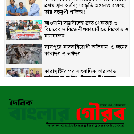
প্রথম স্থান অর্জন; সংস্কৃতি অঙ্গনেও রয়েছে
তাঁর বহুমুখী প্রতিভা!
আওয়ামী সন্ত্রাসীদের দ্রুত গ্রেফতার ও
বিচারের দাবিতে নীলফামারীতে বিক্ষোভ ও
মানববন্ধন
লালপুরে মাদকবিরোধী অভিযান: ৩ জনের
কারাদণ্ড ও অর্থদণ্ড
কারামুক্তির পর সাংবাদিক আরাফাত
সানিকে সংবর্ধনা, টেকনাফ উপজেলা
প্রেসক্লাবের ফুলেল শুভেচ্ছা
বাকেরগঞ্জে সাজাপ্রাপ্ত আসামি গ্রেপ্তার
মিয়ানমারের সীমান্তে স্থলমাইন বিস্ফোরণ:
উখিয়ার এক যুবকের পা বিচ্ছিন্ন