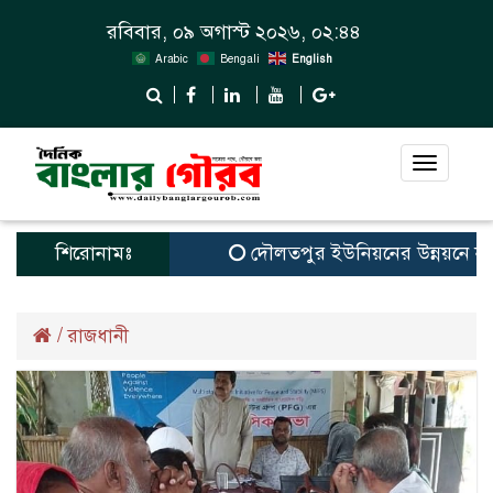
রবিবার, ০৯ অগাস্ট ২০২৬, ০২:৪৪
Arabic
Bengali
English
Toggle
navigat
শিরোনামঃ
দৌলতপুর ইউনিয়নের উন্নয়নে নতুন 
/
রাজধানী