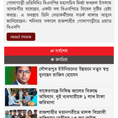
গোদাগাড়ী প্রতিনিধিঃ বিএনপির মহাসচিব মির্জা ফখরুল ইসলাম
আলমগীর বলেছেন, একটা দল বিএনপিতে বিভেদ সৃষ্টির চেষ্টা
করছে। এ অবস্থায় তিনি নেতাকর্মীদের সতর্ক থাকার আহ্বান
জানিয়েছেন। শনিবার সকালে রাজশাহীর গোদাগাড়ীতে প্রয়াত
বিএনপি
read more
⇌ সর্বশেষ
❅ জনপ্রিয়
দৌলতপুর ইউনিয়নের উন্নয়নে নতুন স্বপ্ন
বুনছেন রাজিব হোসেন
বাকেরগঞ্জে নিষিদ্ধ জালের বিরুদ্ধে
অভিযান, দুই ব্যবসায়ীকে ১ লাখ টাকা
জরিমানা
রাজশাহীর মহানগরীতে মাদক বিরোধী
অভিযানে নারীসহ ১৩ জন আটক