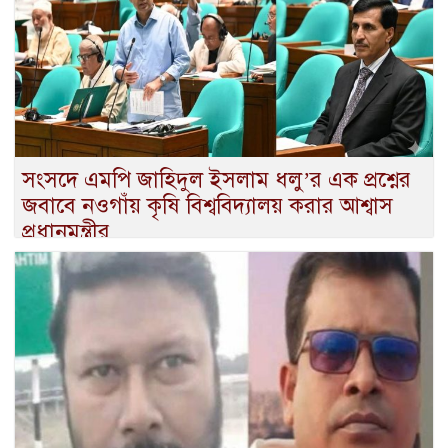
সংসদে এমপি জাহিদুল ইসলাম ধলু’র এক প্রশ্নের
জবাবে নওগাঁয় কৃষি বিশ্ববিদ্যালয় করার আশ্বাস
প্রধানমন্ত্রীর