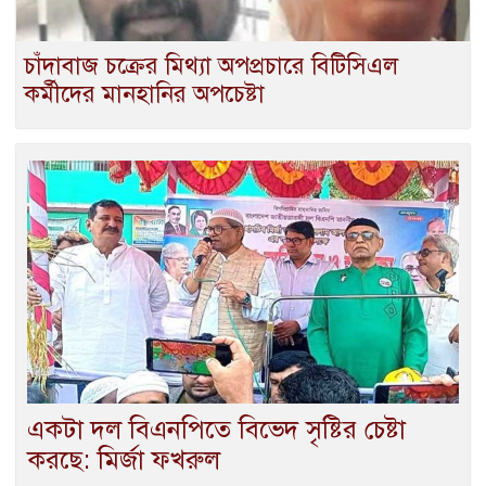
চাঁদাবাজ চক্রের মিথ্যা অপপ্রচারে বিটিসিএল
কর্মীদের মানহানির অপচেষ্টা ‎
একটা দল বিএনপিতে বিভেদ সৃষ্টির চেষ্টা
করছে: মির্জা ফখরুল