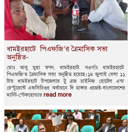
ধামইরহাটে পিএফজি’র ত্রৈমাসিক সভা
অনুষ্ঠিত-
মোঃ আবু মুছা স্বপন, ধামইরহাট. নওগাঁঃ ধামইরহাটে
পিএফজি’র ত্রৈমাসিক সভা অনুষ্ঠিত হয়েছে।১৪ জুলাই বেলা ১১
টায় ধামইরহাট উপজেলার টু ব্রজ চাইনিজ হোটেল এন্ড
রেস্টুরেন্টে এফসিডিওর অর্থায়নে দি হাঙ্গার প্রজেক্ট-বাংলাদেশের
read more
মাল্টি-স্টেকহোল্ডার