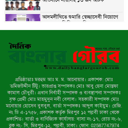
আদমদীঘিতে শুমারি স্বেচ্ছাসেবী নিয়োগে
যোগ্যতার ভিত্তিতে তালিকা প্রকাশ;
নির্বাচিতদের আ.লীগ ট্যাগে প্রচারণা
সংবাদ প্রকাশের জেরে সাংবাদিককে দেখে
নেওয়ার হুমকি দিলেন দোড়া মাদরাসার
পরিচয় দেওয়া সভাপতি
উখিয়ায় বিজিবির অভিযানে ৪০ হাজার
ইয়াবাসহ যুবক আটক
প্রতিষ্ঠাতাঃ মরহুম আঃ ম. ম. আনোয়ার। প্রকাশক: মোঃ
পোরশায় ৭ মাসে ১৯ জনের অপমৃত্যু,
তমিজউদ্দীন টিটু। ভারপ্রাপ্ত সম্পাদকঃ মোঃ আবু হেনা মোস্তফা
শীর্ষে আত্মহত্যা
কামাল চৌধুরী। প্রধান নির্বাহী সম্পাদক ও ব্যবস্থাপনা সম্পাদকঃ
বৃক্ষ প্রেমী মোঃ মাহমুদুন নবী বেলাল। সহকারী সম্পাদক মোঃ
মনোয়ার হোসেন বুলবুল, বার্তা সম্পাদকঃ আব্দুল কাইয়ুম। রেজি.
হিন্দু বৌদ্ধ খ্রিস্টান কল্যাণ ফ্রন্টের
নং ডি এ-১৭৫৮, প্রকাশক কর্তৃক মিরপুর ১২ পল্লবী ঢাকা থেকে
নীলফামারী কমিটি নিয়ে প্রশ্ন, প্রতিবাদে
প্রকাশিত। বার্তা ও বাণিজ্যিক কার্যালয়: বাসা নং-১৭, রোড নং-৬,
সদস্য সচিব
ব্লক নং- সি, মিরপুর-১২, পল্লবী, ঢাকা। ফোন: 02587747974