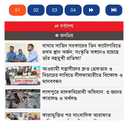
01
02
03
04
⇌ সর্বশেষ
❅ জনপ্রিয়
বাঘার সাহিন সরকারের তিন ক্যাটাগরিতে
প্রথম স্থান অর্জন; সংস্কৃতি অঙ্গনেও রয়েছে
তাঁর বহুমুখী প্রতিভা!
আওয়ামী সন্ত্রাসীদের দ্রুত গ্রেফতার ও
বিচারের দাবিতে নীলফামারীতে বিক্ষোভ ও
মানববন্ধন
লালপুরে মাদকবিরোধী অভিযান: ৩ জনের
কারাদণ্ড ও অর্থদণ্ড
কারামুক্তির পর সাংবাদিক আরাফাত
সানিকে সংবর্ধনা, টেকনাফ উপজেলা
প্রেসক্লাবের ফুলেল শুভেচ্ছা