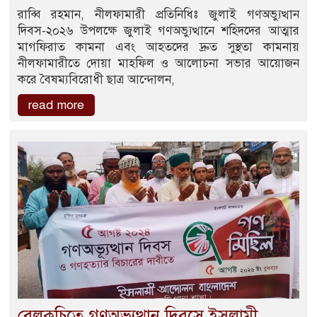
রাব্বি রহমান, নীলফামারী প্রতিনিধিঃ জুলাই গণঅভ্যুত্থান
দিবস-২০২৬ উপলক্ষে জুলাই গণঅভ্যুত্থানে শহিদদের আত্মার
মাগফিরাত কামনা এবং আহতদের দ্রুত সুস্থতা কামনায়
নীলফামারীতে দোয়া মাহফিল ও আলোচনা সভার আয়োজন
করে বৈষম্যবিরোধী ছাত্র আন্দোলন,
read more
বেলকুচিতে গণঅভ্যুত্থান দিবসে ইসলামী