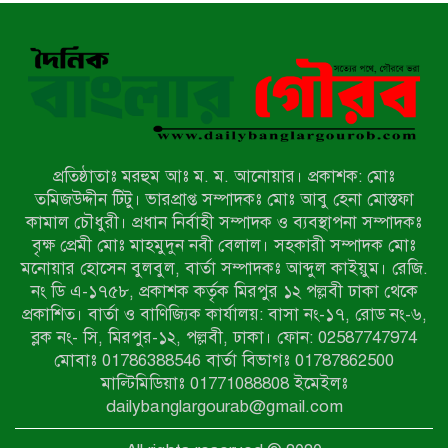
বাকেরগঞ্জে সাজাপ্রাপ্ত আসামি গ্রেপ্তার
মিয়ানমারের সীমান্তে স্থলমাইন বিস্ফোরণ:
উখিয়ার এক যুবকের পা বিচ্ছিন্ন
প্রতিষ্ঠাতাঃ মরহুম আঃ ম. ম. আনোয়ার। প্রকাশক: মোঃ
৭ম শ্রেণি পড়ুয়া কন্যাকে উত্ত্যক্ত করার
তমিজউদ্দীন টিটু। ভারপ্রাপ্ত সম্পাদকঃ মোঃ আবু হেনা মোস্তফা
প্রতিবাদ করায় পিতাকে কু*পি*য়ে
কামাল চৌধুরী। প্রধান নির্বাহী সম্পাদক ও ব্যবস্থাপনা সম্পাদকঃ
জ*খ*ম…!!
বৃক্ষ প্রেমী মোঃ মাহমুদুন নবী বেলাল। সহকারী সম্পাদক মোঃ
মনোয়ার হোসেন বুলবুল, বার্তা সম্পাদকঃ আব্দুল কাইয়ুম। রেজি.
জুলাই গণঅভ্যুত্থান দিবস-২০২৬ উপলক্ষে
নং ডি এ-১৭৫৮, প্রকাশক কর্তৃক মিরপুর ১২ পল্লবী ঢাকা থেকে
নীলফামারীতে শহিদদের স্মরণে দোয়া
প্রকাশিত। বার্তা ও বাণিজ্যিক কার্যালয়: বাসা নং-১৭, রোড নং-৬,
মাহফিল ও আলোচনা সভা অনুষ্ঠিত
ব্লক নং- সি, মিরপুর-১২, পল্লবী, ঢাকা। ফোন: 02587747974
বেলকুচিতে বজ্রপাতে শিক্ষার্থীর মৃত্যু
মোবাঃ 01786388546 বার্তা বিভাগঃ 01787862500
মাল্টিমিডিয়াঃ 01771088808 ইমেইলঃ
dailybanglargourab@gmail.com
বেলকুচিতে গণঅভ্যুত্থান দিবসে ইসলামী