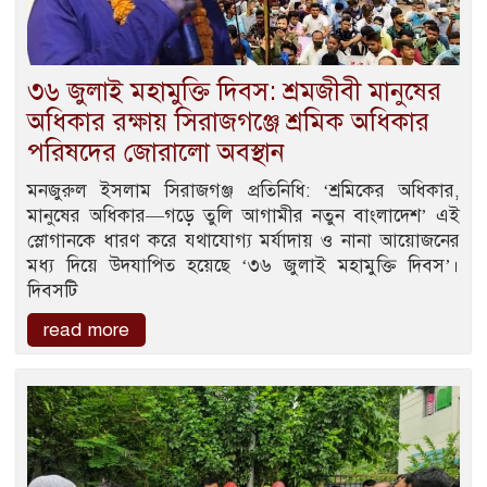
৩৬ জুলাই মহামুক্তি দিবস: শ্রমজীবী মানুষের
অধিকার রক্ষায় সিরাজগঞ্জে শ্রমিক অধিকার
পরিষদের জোরালো অবস্থান
মনজুরুল ইসলাম ​সিরাজগঞ্জ প্রতিনিধি: ​‘শ্রমিকের অধিকার,
মানুষের অধিকার—গড়ে তুলি আগামীর নতুন বাংলাদেশ’ এই
স্লোগানকে ধারণ করে যথাযোগ্য মর্যাদায় ও নানা আয়োজনের
মধ্য দিয়ে উদযাপিত হয়েছে ‘৩৬ জুলাই মহামুক্তি দিবস’।
দিবসটি
read more