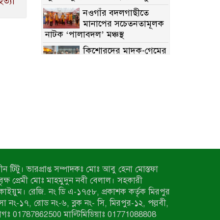
হত্যা
নওগাঁর বদলগাছীতে
মানাপের সচেতনতামূলক
নাটক ‘পালাবদল’ মঞ্চস্থ
কিশোরদের মাদক-গেমের
আসক্তি ঠেকাতে, ‘এসো
গড়ি নতুন দেশ’-এর ফুটবল বিতরণ
রাজশাহীতে নগদ অর্থ ও
হেরোইন-সহ স্বামী-স্ত্রী
আটক
নন্দীগ্রামে সরকারি খাস
জমির রাস্তা দখল,
চলাচলে চরম দুর্ভোগ; ইউএনওর
হস্তক্ষেপ কামনা
ন টিটু। ভারপ্রাপ্ত সম্পাদকঃ মোঃ আবু হেনা মোস্তফা
নাটোরের পাটুলে পানিতে
 বৃক্ষ প্রেমী মোঃ মাহমুদুন নবী বেলাল। সহকারী
ডুবে নন্দীগ্রামের
কাইয়ুম। রেজি. নং ডি এ-১৭৫৮, প্রকাশক কর্তৃক মিরপুর
স্কুলছাত্রের মর্মান্তিক মৃত্যু
াসা নং-১৭, রোড নং-৬, ব্লক নং- সি, মিরপুর-১২, পল্লবী,
সেনাবাহিনীর চাকরি
াগঃ 01787862500 মাল্টিমিডিয়াঃ 01771088808