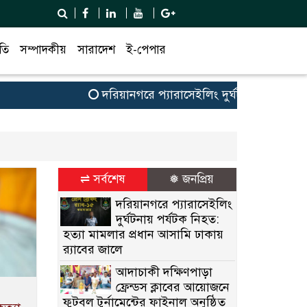
তি
সম্পাদকীয়
সারাদেশ
ই-পেপার
দরিয়ানগরে প্যারাসেইলিং দুর্ঘটনায় পর্যটক নিহ
⇌ সর্বশেষ
❅ জনপ্রিয়
দরিয়ানগরে প্যারাসেইলিং
দুর্ঘটনায় পর্যটক নিহত:
হত্যা মামলার প্রধান আসামি ঢাকায়
র‌্যাবের জালে
আদাচাকী দক্ষিণপাড়া
ফ্রেন্ডস ক্লাবের আয়োজনে
ফুটবল টুর্নামেন্টের ফাইনাল অনুষ্ঠিত