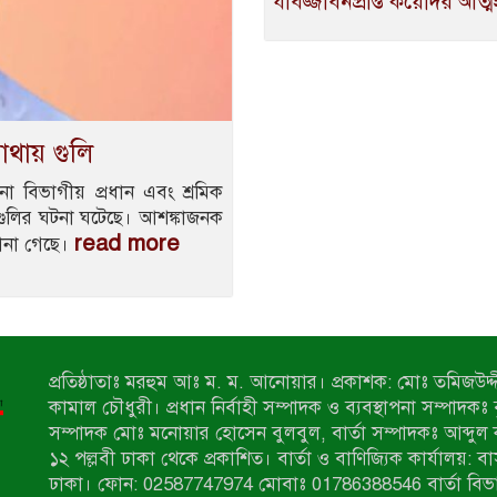
যাবজ্জীবনপ্রাপ্ত কয়েদির আত্ম
াথায় গুলি
া বিভাগীয় প্রধান এবং শ্রমিক
 গুলির ঘটনা ঘটেছে। আশঙ্কাজনক
read more
ানা গেছে।
প্রতিষ্ঠাতাঃ মরহুম আঃ ম. ম. আনোয়ার। প্রকাশক: মোঃ তমিজউদ্দী
কামাল চৌধুরী। প্রধান নির্বাহী সম্পাদক ও ব্যবস্থাপনা সম্পাদকঃ
সম্পাদক মোঃ মনোয়ার হোসেন বুলবুল, বার্তা সম্পাদকঃ আব্দুল 
১২ পল্লবী ঢাকা থেকে প্রকাশিত। বার্তা ও বাণিজ্যিক কার্যালয়: ব
ঢাকা। ফোন: 02587747974 মোবাঃ 01786388546 বার্তা বিভ