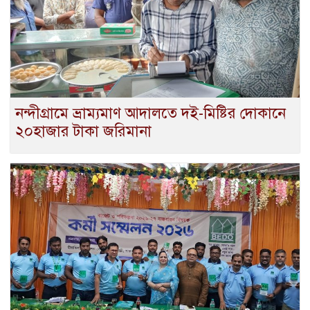
নন্দীগ্রামে ভ্রাম্যমাণ আদালতে দই-মিষ্টির দোকানে
২০হাজার টাকা জরিমানা