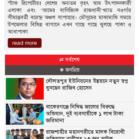
স্টাফ রিপোর্টারঃ দেশের অন্যতম বৃহৎ আম উৎপাদনকারী
এলাকা এবং ‘আমের বাণিজ্যিক রাজধানী’খ্যাত নওগাঁর
সীমান্তবর্তী বরেন্দ্র অঞ্চল সাপাহার। মৌসুমের মাঝামাঝি সময়ে
উপজেলার বিভিন্ন বাগানে এখন গাছে গাছে ঝুলছে পাকা ও
আধাপাকা
read more
⇌ সর্বশেষ
❅ জনপ্রিয়
দৌলতপুর ইউনিয়নের উন্নয়নে নতুন স্বপ্ন
বুনছেন রাজিব হোসেন
বাকেরগঞ্জে নিষিদ্ধ জালের বিরুদ্ধে
অভিযান, দুই ব্যবসায়ীকে ১ লাখ টাকা
জরিমানা
রাজশাহীর মহানগরীতে মাদক বিরোধী
অভিযানে নারীসহ ১৩ জন আটক