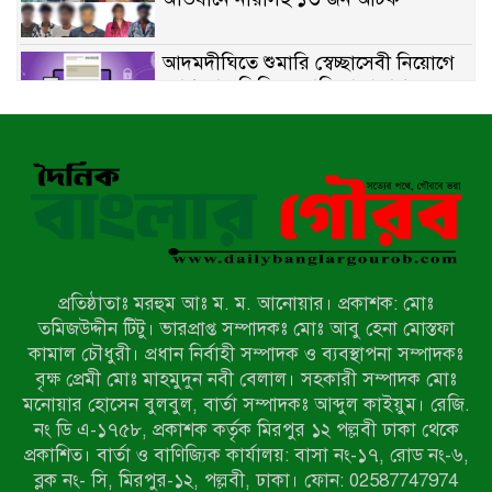
আদমদীঘিতে শুমারি স্বেচ্ছাসেবী নিয়োগে
যোগ্যতার ভিত্তিতে তালিকা প্রকাশ;
নির্বাচিতদের আ.লীগ ট্যাগে প্রচারণা
সংবাদ প্রকাশের জেরে সাংবাদিককে দেখে
নেওয়ার হুমকি দিলেন দোড়া মাদরাসার
পরিচয় দেওয়া সভাপতি
উখিয়ায় বিজিবির অভিযানে ৪০ হাজার
ইয়াবাসহ যুবক আটক
প্রতিষ্ঠাতাঃ মরহুম আঃ ম. ম. আনোয়ার। প্রকাশক: মোঃ
পোরশায় ৭ মাসে ১৯ জনের অপমৃত্যু,
তমিজউদ্দীন টিটু। ভারপ্রাপ্ত সম্পাদকঃ মোঃ আবু হেনা মোস্তফা
শীর্ষে আত্মহত্যা
কামাল চৌধুরী। প্রধান নির্বাহী সম্পাদক ও ব্যবস্থাপনা সম্পাদকঃ
বৃক্ষ প্রেমী মোঃ মাহমুদুন নবী বেলাল। সহকারী সম্পাদক মোঃ
মনোয়ার হোসেন বুলবুল, বার্তা সম্পাদকঃ আব্দুল কাইয়ুম। রেজি.
হিন্দু বৌদ্ধ খ্রিস্টান কল্যাণ ফ্রন্টের
নং ডি এ-১৭৫৮, প্রকাশক কর্তৃক মিরপুর ১২ পল্লবী ঢাকা থেকে
নীলফামারী কমিটি নিয়ে প্রশ্ন, প্রতিবাদে
প্রকাশিত। বার্তা ও বাণিজ্যিক কার্যালয়: বাসা নং-১৭, রোড নং-৬,
সদস্য সচিব
ব্লক নং- সি, মিরপুর-১২, পল্লবী, ঢাকা। ফোন: 02587747974