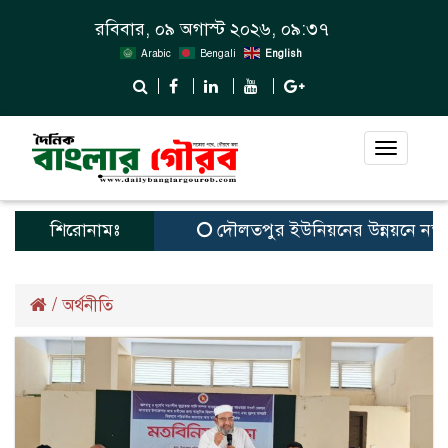
রবিবার, ০৯ অগাস্ট ২০২৬, ০৯:৩৭
Arabic
Bengali
English
Toggle
navigat
শিরোনামঃ
দৌলতপুর ইউনিয়নের উন্নয়নে নতুন স্
/
অর্থনীতি