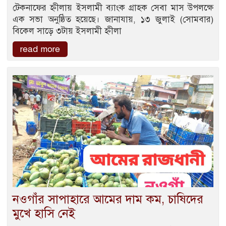
টেকনাফের হ্নীলায় ইসলামী ব্যাংক গ্রাহক সেবা মাস উপলক্ষে
এক সভা অনুষ্ঠিত হয়েছে। জানাযায়, ১৩ জুলাই (সোমবার)
বিকেল সাড়ে ৩টায় ইসলামী হ্নীলা
read more
নওগাঁর সাপাহারে আমের দাম কম, চাষিদের
মুখে হাসি নেই