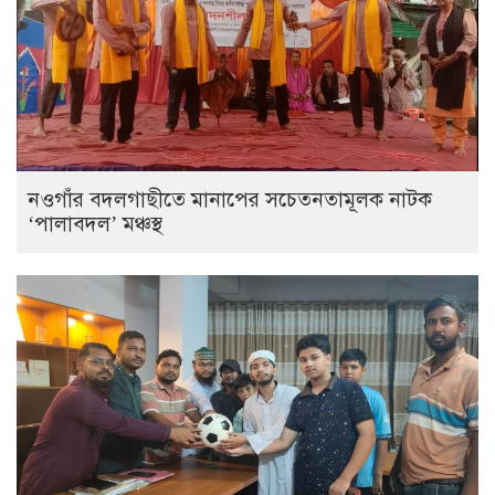
নওগাঁর বদলগাছীতে মানাপের সচেতনতামূলক নাটক
‘পালাবদল’ মঞ্চস্থ