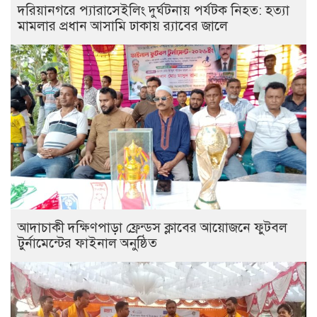
দরিয়ানগরে প্যারাসেইলিং দুর্ঘটনায় পর্যটক নিহত: হত্যা
মামলার প্রধান আসামি ঢাকায় র‌্যাবের জালে
আদাচাকী দক্ষিণপাড়া ফ্রেন্ডস ক্লাবের আয়োজনে ফুটবল
টুর্নামেন্টের ফাইনাল অনুষ্ঠিত