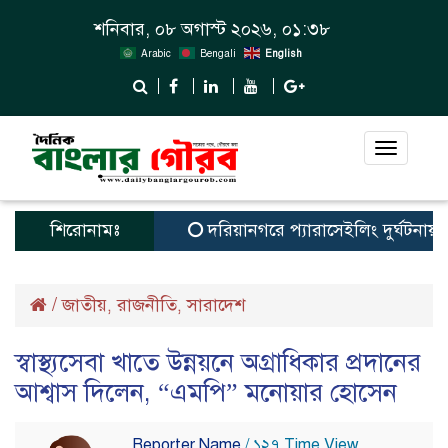
শনিবার, ০৮ অগাস্ট ২০২৬, ০১:৩৮
Arabic
Bengali
English
Toggle
navigat
শিরোনামঃ
দরিয়ানগরে প্যারাসেইলিং দুর্ঘটনায় পর্য
/
জাতীয়
রাজনীতি
সারাদেশ
,
,
স্বাস্থ্যসেবা খাতে উন্নয়নে অগ্রাধিকার প্রদানের
আশ্বাস দিলেন, “এমপি” মনোয়ার হোসেন
Reporter Name
/ ১২৭ Time View