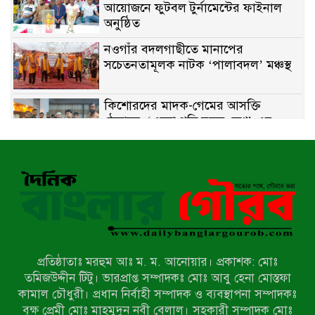
আয়োজনে ফুটবল টুর্নামেন্টের ফাইনাল
অনুষ্ঠিত
নওগাঁর বদলগাছীতে মানাপের
সচেতনতামূলক নাটক ‘পালাবদল’ মঞ্চস্থ
কিশোরদের মাদক-গেমের আসক্তি
ঠেকাতে, ‘এসো গড়ি নতুন দেশ’-এর
ফুটবল বিতরণ
রাজশাহীতে নগদ অর্থ ও হেরোইন-সহ
স্বামী-স্ত্রী আটক
নন্দীগ্রামে সরকারি খাস জমির রাস্তা দখল,
চলাচলে চরম দুর্ভোগ; ইউএনওর হস্তক্ষেপ
কামনা
প্রতিষ্ঠাতাঃ মরহুম আঃ ম. ম. আনোয়ার। প্রকাশক: মোঃ
নাটোরের পাটুলে পানিতে ডুবে নন্দীগ্রামের
তমিজউদ্দীন টিটু। ভারপ্রাপ্ত সম্পাদকঃ মোঃ আবু হেনা মোস্তফা
স্কুলছাত্রের মর্মান্তিক মৃত্যু
কামাল চৌধুরী। প্রধান নির্বাহী সম্পাদক ও ব্যবস্থাপনা সম্পাদকঃ
বৃক্ষ প্রেমী মোঃ মাহমুদুন নবী বেলাল। সহকারী সম্পাদক মোঃ