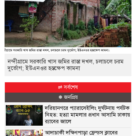
নন্দীগ্রামে সরকারি খাস জমির রাস্তা দখল, চলাচলে চরম
দুর্ভোগ; ইউএনওর হস্তক্ষেপ কামনা
⇌ সর্বশেষ
❅ জনপ্রিয়
দরিয়ানগরে প্যারাসেইলিং দুর্ঘটনায় পর্যটক
নিহত: হত্যা মামলার প্রধান আসামি ঢাকায়
র‌্যাবের জালে
আদাচাকী দক্ষিণপাড়া ফ্রেন্ডস ক্লাবের