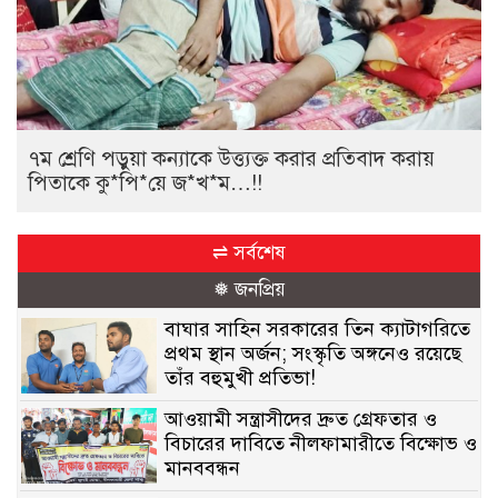
৭ম শ্রেণি পড়ুয়া কন্যাকে উত্ত্যক্ত করার প্রতিবাদ করায়
পিতাকে কু*পি*য়ে জ*খ*ম…!!
⇌ সর্বশেষ
❅ জনপ্রিয়
বাঘার সাহিন সরকারের তিন ক্যাটাগরিতে
প্রথম স্থান অর্জন; সংস্কৃতি অঙ্গনেও রয়েছে
তাঁর বহুমুখী প্রতিভা!
আওয়ামী সন্ত্রাসীদের দ্রুত গ্রেফতার ও
বিচারের দাবিতে নীলফামারীতে বিক্ষোভ ও
মানববন্ধন