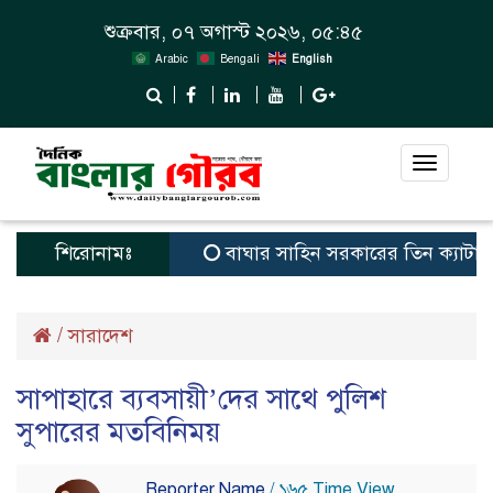
শুক্রবার, ০৭ অগাস্ট ২০২৬, ০৫:৪৫
Arabic
Bengali
English
Toggle
navigat
শিরোনামঃ
বাঘার সাহিন সরকারের তিন ক্যাটাগরিতে প্র
/
সারাদেশ
সাপাহারে ব্যবসায়ী’দের সাথে পুলিশ
সুপারের মতবিনিময়
Reporter Name
/ ১৬৫ Time View