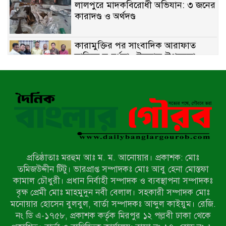
লালপুরে মাদকবিরোধী অভিযান: ৩ জনের
কারাদণ্ড ও অর্থদণ্ড
কারামুক্তির পর সাংবাদিক আরাফাত
সানিকে সংবর্ধনা, টেকনাফ উপজেলা
প্রেসক্লাবের ফুলেল শুভেচ্ছা
বাকেরগঞ্জে সাজাপ্রাপ্ত আসামি গ্রেপ্তার
মিয়ানমারের সীমান্তে স্থলমাইন বিস্ফোরণ:
উখিয়ার এক যুবকের পা বিচ্ছিন্ন
প্রতিষ্ঠাতাঃ মরহুম আঃ ম. ম. আনোয়ার। প্রকাশক: মোঃ
৭ম শ্রেণি পড়ুয়া কন্যাকে উত্ত্যক্ত করার
তমিজউদ্দীন টিটু। ভারপ্রাপ্ত সম্পাদকঃ মোঃ আবু হেনা মোস্তফা
প্রতিবাদ করায় পিতাকে কু*পি*য়ে
কামাল চৌধুরী। প্রধান নির্বাহী সম্পাদক ও ব্যবস্থাপনা সম্পাদকঃ
জ*খ*ম…!!
বৃক্ষ প্রেমী মোঃ মাহমুদুন নবী বেলাল। সহকারী সম্পাদক মোঃ
মনোয়ার হোসেন বুলবুল, বার্তা সম্পাদকঃ আব্দুল কাইয়ুম। রেজি.
জুলাই গণঅভ্যুত্থান দিবস-২০২৬ উপলক্ষে
নং ডি এ-১৭৫৮, প্রকাশক কর্তৃক মিরপুর ১২ পল্লবী ঢাকা থেকে
নীলফামারীতে শহিদদের স্মরণে দোয়া