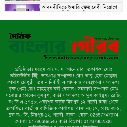
আদমদীঘিতে শুমারি স্বেচ্ছাসেবী নিয়োগে
যোগ্যতার ভিত্তিতে তালিকা প্রকাশ;
নির্বাচিতদের আ.লীগ ট্যাগে প্রচারণা
সংবাদ প্রকাশের জেরে সাংবাদিককে দেখে
নেওয়ার হুমকি দিলেন দোড়া মাদরাসার
পরিচয় দেওয়া সভাপতি
উখিয়ায় বিজিবির অভিযানে ৪০ হাজার
ইয়াবাসহ যুবক আটক
প্রতিষ্ঠাতাঃ মরহুম আঃ ম. ম. আনোয়ার। প্রকাশক: মোঃ
পোরশায় ৭ মাসে ১৯ জনের অপমৃত্যু,
তমিজউদ্দীন টিটু। ভারপ্রাপ্ত সম্পাদকঃ মোঃ আবু হেনা মোস্তফা
শীর্ষে আত্মহত্যা
কামাল চৌধুরী। প্রধান নির্বাহী সম্পাদক ও ব্যবস্থাপনা সম্পাদকঃ
বৃক্ষ প্রেমী মোঃ মাহমুদুন নবী বেলাল। সহকারী সম্পাদক মোঃ
মনোয়ার হোসেন বুলবুল, বার্তা সম্পাদকঃ আব্দুল কাইয়ুম। রেজি.
হিন্দু বৌদ্ধ খ্রিস্টান কল্যাণ ফ্রন্টের
নং ডি এ-১৭৫৮, প্রকাশক কর্তৃক মিরপুর ১২ পল্লবী ঢাকা থেকে
নীলফামারী কমিটি নিয়ে প্রশ্ন, প্রতিবাদে
প্রকাশিত। বার্তা ও বাণিজ্যিক কার্যালয়: বাসা নং-১৭, রোড নং-৬,
সদস্য সচিব
ব্লক নং- সি, মিরপুর-১২, পল্লবী, ঢাকা। ফোন: 02587747974
দরিয়ানগরে প্যারাসেইলিং দুর্ঘটনায় পর্যটক
মোবাঃ 01786388546 বার্তা বিভাগঃ 01787862500