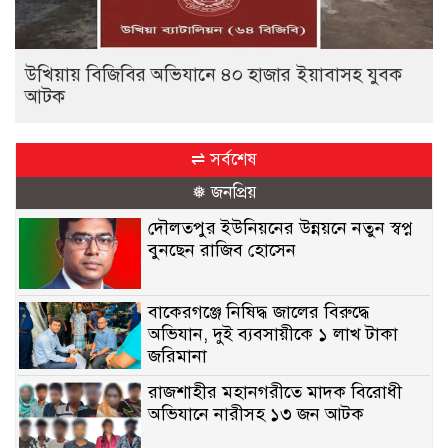
উখিয়ায় বিজিবির অভিযানে ৪০ হাজার ইয়াবাসহ যুবক
আটক
⇌ সর্বশেষ
❅ জনপ্রিয়
দৌলতপুর ইউনিয়নের উন্নয়নে নতুন স্বপ্ন
বুনছেন রাজিব হোসেন
বাকেরগঞ্জে নিষিদ্ধ জালের বিরুদ্ধে
অভিযান, দুই ব্যবসায়ীকে ১ লাখ টাকা
জরিমানা
রাজশাহীর মহানগরীতে মাদক বিরোধী
অভিযানে নারীসহ ১৩ জন আটক