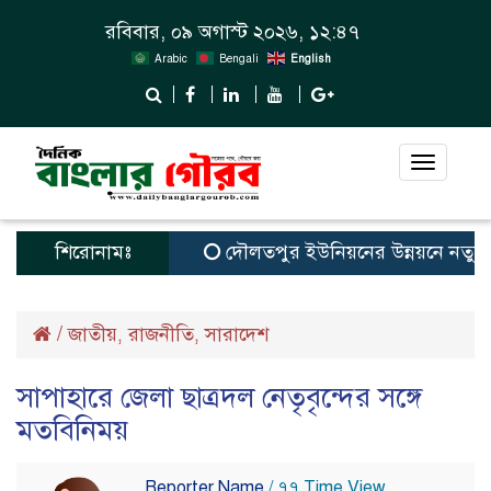
রবিবার, ০৯ অগাস্ট ২০২৬, ১২:৪৭
Arabic
Bengali
English
Toggle
navigat
শিরোনামঃ
দৌলতপুর ইউনিয়নের উন্নয়নে নতুন স্বপ্
/
জাতীয়
রাজনীতি
সারাদেশ
,
,
সাপাহারে জেলা ছাত্রদল নেতৃবৃন্দের সঙ্গে
মতবিনিময়
Reporter Name
/ ৭৭ Time View