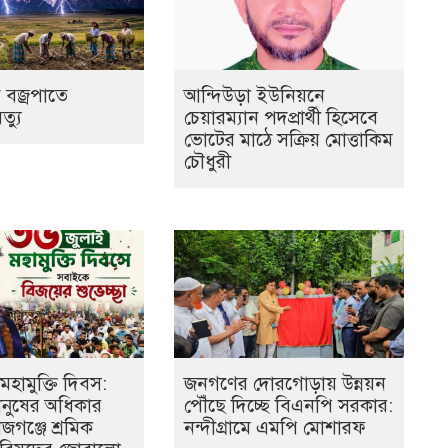
 বজ্রপাতে
আন্দিউড়া ইউনিয়নে
ৃত্যু
চেয়ারম্যান পদপ্রার্থী হিসেবে
ভোটের মাঠে সক্রিয় মোত্তাকিম
চৌধুরী
মহামুক্তি দিবস:
জনগণের দোরগোড়ায় উন্নয়ন
মানুষের অধিকার
পৌঁছে দিচ্ছে বিএনপি সরকার:
াজগঞ্জে শ্রমিক
নন্দীগ্রামে এমপি মোশারফ