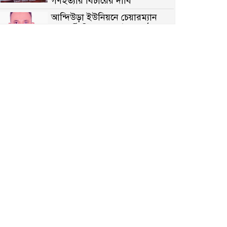
গণহত্যার বিচারের দাবি
আন্দিউড়া ইউনিয়নে চেয়ারম্যান
পদপ্রার্থী হিসেবে ভোটের মাঠে
সক্রিয় মোত্তাকিম চৌধুরী
নন্দীগ্রামে বিএনপির বিশাল বিজয়
র‍্যালী
নওগাঁয় সন্ত্রাসী হামলায় বিএনপি
নেতা গুরুতর জখম
টেকনাফের পাহাড়ে র‍্যাবের
অভিযান: অপহৃত ৩ রোহিঙ্গা উদ্ধার,
গ্রেপ্তার ১
পোরশায় গণঅভ্যুত্থান দিবসে শহিদ
ও জুলাই যোদ্ধাদের সংবর্ধনা
৩৬ জুলাই মহামুক্তি দিবস: শ্রমজীবী
মানুষের অধিকার রক্ষায় সিরাজগঞ্জে
শ্রমিক অধিকার পরিষদের জোরালো