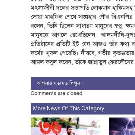
মৎস্যজীবী দলের সভাপতি লোকমান হাকিমসহ বি
দোয়া মাহফিল শেষে সান্তাহার পৌর বিএনপির সভ
বলেন, তিনি ছিলেন সাধারণ মানুষের স্বপ্ন, ক
মানুষকে আগলে রেখেছিলেন। আদমদীঘি-দুপচাঁ
প্রতিষ্ঠানের প্রতিটি ইট যেন আজও তাঁর কথা 
কর্মের সুফল পেয়েছি। নীরবে, গভীর কৃতজ্ঞতা
আমল কবুল করেন, তাঁকে জান্নাতুল ফেরদৌসের সর
আপনার মতামত লিখুন :
Comments are closed.
More News Of This Category