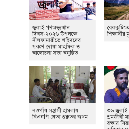
জুলাই গণঅভ্যুত্থান
বেলকুচিতে
দিবস-২০২৬ উপলক্ষে
শিক্ষার্থীর ম
নীলফামারীতে শহিদদের
স্মরণে দোয়া মাহফিল ও
আলোচনা সভা অনুষ্ঠিত
নওগাঁয় সন্ত্রাসী হামলায়
৩৬ জুলাই 
বিএনপি নেতা গুরুতর জখম
শ্রমজীবী 
রক্ষায় সির