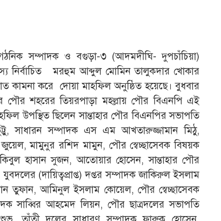
ংগঠনিক সম্পাদক ও বগুড়া-৩ (আদমদীঘি- দুপচাঁচিয়া)
 নির্বাচিত মরহুম আব্দুল মোমিন তালুকদার খোকার
গফিরাত কামনা করে দোয়া মাহফিল অনুষ্ঠিত হয়েছে। বুধবার
হার পৌর শহরের তিয়রপাড়া মহল্লায় পৌর বিএনপি এই
িল উপস্থিত ছিলেন সান্তাহার পৌর বিএনপির সভাপতি
টু, সাধারন সম্পাদক এস এম আখতারুজ্জামান মিঠু,
ুয়েল, মামুনুর রশিদ মামুন, পৌর স্বেচ্ছাসেবক বিষয়ক
কিবুল হাসান সুজন, আতোয়ার হোসেন, সান্তাহার পৌর
দলের (দায়িত্বপ্রাপ্ত) দপ্তর সম্পাদক জাকিরুল ইসলাম
হমান তুফান, আমিনুল ইসলাম কোয়েল, পৌর স্বেচ্ছাসেবক
াদক সাব্বির আহমেদ লিয়ন, পৌর ছাত্রদলের সভাপতি
 শুভ, তাঁতী দলের সাধারণ সম্পাদক ফারুক হোসেন,