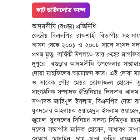
কাট ডাউনলোড করুন
আদমদীঘি (বগুড়া) প্রতিনিধি:
কেন্দ্রীয় বিএনপির রাজশাহী বিভাগীয় সহ-সা
আসন থেকে ২০০১ ও ২০০৮ সালে সংসদ সদস্য
প্রথম মৃত্যু বার্ষিকী উপলক্ষে তার রুহের মা
দুপুরে বগুড়ার আদমদীঘি উপজেলার সান্তা
দোয়া মাহফিলের আয়োজন করে। এই দোয়া মাহফ
ও সাবেক পৌর মেয়র তোফাজ্জল হোসেন ভুট্
সাংগঠনিক সম্পাদক ইঞ্জিনিয়ার দিলদার আলম জ
সম্পাদক জাহিদুল ইসলাম, বিএনপির নেতা রা
যুবদলের আহবায়ক ওয়াহেদুল ইসলাম ওয়াহেদ, যুব
জুয়েল, যুবদলের সিনিয়র সদস্য সিদ্দিকুর র
দলের সভাপতি মানিক হোসেন, সাধারণ সম্প
সোহাগ হোসাইন, ছাত্র নেতা জহির রায়হান