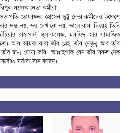
পুল সংখ্যক নেতা-কর্মীরা।
াপতি তোফাজ্জল হোসেন ভুট্টু নেতা-কর্মীদের উদ্দেশে
্ষমতার দম্ভ নয়, ভয় দেখানো নয়, ভালোবাসা দিয়েই তিনি
চিয়ার রাস্তাঘাট, স্কুল-কলেজ, মসজিদ আর সামাজিক
বলে। আর আমরা যারা তাঁর স্নেহ, তাঁর নেতৃত্ব আর তাঁর
য় তাঁর জন্য দোয়া করি। আল্লাহপাক যেন তাঁর সকল নেক
্বোচ্চ মর্যাদা দান করেন।