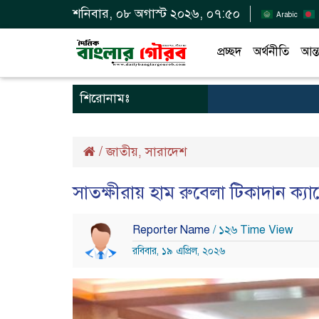
শনিবার, ০৮ অগাস্ট ২০২৬, ০৭:৫০
Arabic
প্রচ্ছদ
অর্থনীতি
আন্ত
শিরোনামঃ
/
জাতীয়
সারাদেশ
,
সাতক্ষীরায় হাম রুবেলা টিকাদান ক্যা
Reporter Name
/ ১২৬ Time View
রবিবার, ১৯ এপ্রিল, ২০২৬