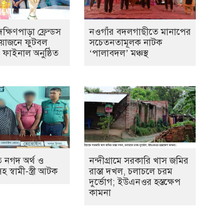
্ষিণপাড়া ফ্রেন্ডস
নওগাঁর বদলগাছীতে মানাপের
আয়োজনে ফুটবল
সচেতনতামূলক নাটক
ের ফাইনাল অনুষ্ঠিত
‘পালাবদল’ মঞ্চস্থ
 নগদ অর্থ ও
নন্দীগ্রামে সরকারি খাস জমির
স্বামী-স্ত্রী আটক
রাস্তা দখল, চলাচলে চরম
দুর্ভোগ; ইউএনওর হস্তক্ষেপ
কামনা