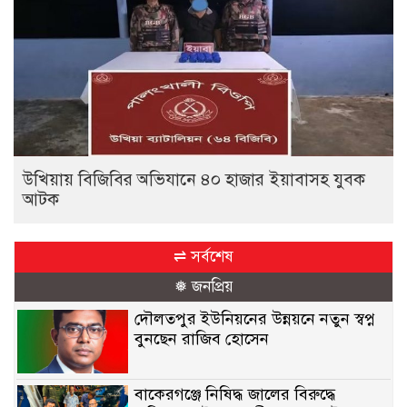
উখিয়ায় বিজিবির অভিযানে ৪০ হাজার ইয়াবাসহ যুবক
আটক
⇌ সর্বশেষ
❅ জনপ্রিয়
দৌলতপুর ইউনিয়নের উন্নয়নে নতুন স্বপ্ন
বুনছেন রাজিব হোসেন
বাকেরগঞ্জে নিষিদ্ধ জালের বিরুদ্ধে