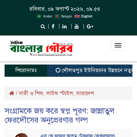
রবিবার, ০৯ অগাস্ট ২০২৬, ০৯:৫৪
Arabic
Bengali
English
Toggle
navigat
শিরোনামঃ
দৌলতপুর ইউনিয়নের উন্নয়নে নতুন স্বপ্ন
/
নারী ও শিশু
লাইফ স্টাইল
সারাদেশ
,
,
সংগ্রামকে জয় করে স্বপ্ন পূরণ: জান্নাতুল
ফেরদৌসের অনুপ্রেরণার গল্প
এস কে জাফর আলম টেকনাফ (কক্সবাজার)