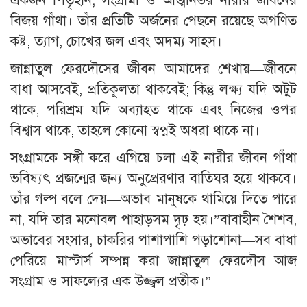
একজন পিতৃহীন, সংগ্রামী ও আত্মনির্ভর নারীর জীবনের
বিজয় গাঁথা। তাঁর প্রতিটি অর্জনের পেছনে রয়েছে অগণিত
কষ্ট, ত্যাগ, চোখের জল এবং অদম্য সাহস।
জান্নাতুল ফেরদৌসের জীবন আমাদের শেখায়—জীবনে
বাধা আসবেই, প্রতিকূলতা থাকবেই; কিন্তু লক্ষ্য যদি অটুট
থাকে, পরিশ্রম যদি অব্যাহত থাকে এবং নিজের ওপর
বিশ্বাস থাকে, তাহলে কোনো স্বপ্নই অধরা থাকে না।
সংগ্রামকে সঙ্গী করে এগিয়ে চলা এই নারীর জীবন গাঁথা
ভবিষ্যৎ প্রজন্মের জন্য অনুপ্রেরণার বাতিঘর হয়ে থাকবে।
তাঁর গল্প বলে দেয়—অভাব মানুষকে থামিয়ে দিতে পারে
না, যদি তার মনোবল পাহাড়সম দৃঢ় হয়।”বাবাহীন শৈশব,
অভাবের সংসার, চাকরির পাশাপাশি পড়াশোনা—সব বাধা
পেরিয়ে মাস্টার্স সম্পন্ন করা জান্নাতুল ফেরদৌস আজ
সংগ্রাম ও সাফল্যের এক উজ্জ্বল প্রতীক।”