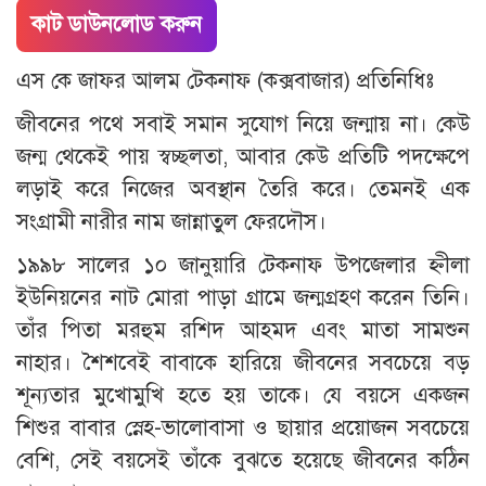
কাট ডাউনলোড করুন
এস কে জাফর আলম টেকনাফ (কক্সবাজার) প্রতিনিধিঃ
জীবনের পথে সবাই সমান সুযোগ নিয়ে জন্মায় না। কেউ
জন্ম থেকেই পায় স্বচ্ছলতা, আবার কেউ প্রতিটি পদক্ষেপে
লড়াই করে নিজের অবস্থান তৈরি করে। তেমনই এক
সংগ্রামী নারীর নাম জান্নাতুল ফেরদৌস।
১৯৯৮ সালের ১০ জানুয়ারি টেকনাফ উপজেলার হ্নীলা
ইউনিয়নের নাট মোরা পাড়া গ্রামে জন্মগ্রহণ করেন তিনি।
তাঁর পিতা মরহুম রশিদ আহমদ এবং মাতা সামশুন
নাহার। শৈশবেই বাবাকে হারিয়ে জীবনের সবচেয়ে বড়
শূন্যতার মুখোমুখি হতে হয় তাকে। যে বয়সে একজন
শিশুর বাবার স্নেহ-ভালোবাসা ও ছায়ার প্রয়োজন সবচেয়ে
বেশি, সেই বয়সেই তাঁকে বুঝতে হয়েছে জীবনের কঠিন