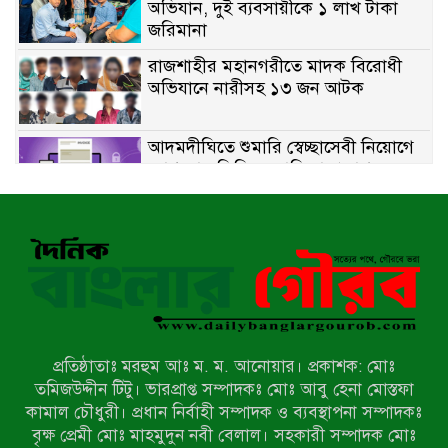
অভিযান, দুই ব্যবসায়ীকে ১ লাখ টাকা
জরিমানা
রাজশাহীর মহানগরীতে মাদক বিরোধী
অভিযানে নারীসহ ১৩ জন আটক
আদমদীঘিতে শুমারি স্বেচ্ছাসেবী নিয়োগে
যোগ্যতার ভিত্তিতে তালিকা প্রকাশ;
নির্বাচিতদের আ.লীগ ট্যাগে প্রচারণা
সংবাদ প্রকাশের জেরে সাংবাদিককে দেখে
নেওয়ার হুমকি দিলেন দোড়া মাদরাসার
পরিচয় দেওয়া সভাপতি
উখিয়ায় বিজিবির অভিযানে ৪০ হাজার
ইয়াবাসহ যুবক আটক
প্রতিষ্ঠাতাঃ মরহুম আঃ ম. ম. আনোয়ার। প্রকাশক: মোঃ
পোরশায় ৭ মাসে ১৯ জনের অপমৃত্যু,
তমিজউদ্দীন টিটু। ভারপ্রাপ্ত সম্পাদকঃ মোঃ আবু হেনা মোস্তফা
শীর্ষে আত্মহত্যা
কামাল চৌধুরী। প্রধান নির্বাহী সম্পাদক ও ব্যবস্থাপনা সম্পাদকঃ
বৃক্ষ প্রেমী মোঃ মাহমুদুন নবী বেলাল। সহকারী সম্পাদক মোঃ