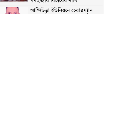
গণহত্যার বিচারের দাবি
আন্দিউড়া ইউনিয়নে চেয়ারম্যান
পদপ্রার্থী হিসেবে ভোটের মাঠে
সক্রিয় মোত্তাকিম চৌধুরী
নন্দীগ্রামে বিএনপির বিশাল বিজয়
র‍্যালী
নওগাঁয় সন্ত্রাসী হামলায় বিএনপি
নেতা গুরুতর জখম
টেকনাফের পাহাড়ে র‍্যাবের
অভিযান: অপহৃত ৩ রোহিঙ্গা উদ্ধার,
গ্রেপ্তার ১
পোরশায় গণঅভ্যুত্থান দিবসে শহিদ
ও জুলাই যোদ্ধাদের সংবর্ধনা
৩৬ জুলাই মহামুক্তি দিবস: শ্রমজীবী
মানুষের অধিকার রক্ষায় সিরাজগঞ্জে
শ্রমিক অধিকার পরিষদের জোরালো