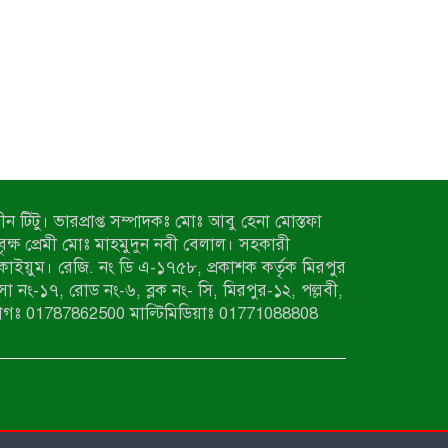
ন টিটু। ভারপ্রাপ্ত সম্পাদকঃ মোঃ আবু হেনা মোস্তফা
 বৃক্ষ প্রেমী মোঃ মাহমুদুন নবী বেলাল। সহকারী
কাইয়ুম। রেজি. নং ডি এ-১৭৫৮, প্রকাশক কর্তৃক মিরপুর
াসা নং-১৭, রোড নং-৬, ব্লক নং- সি, মিরপুর-১২, পল্লবী,
াগঃ 01787862500 মাল্টিমিডিয়াঃ 01771088808