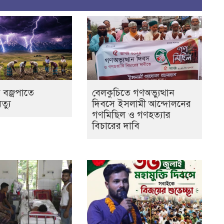
 বজ্রপাতে
বেলকুচিতে গণঅভ্যুত্থান
ৃত্যু
দিবসে ইসলামী আন্দোলনের
গণমিছিল ও গণহত্যার
বিচারের দাবি