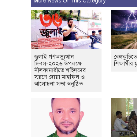
More News Of This Category
জুলাই গণঅভ্যুত্থান
বেলকুচিতে
দিবস-২০২৬ উপলক্ষে
শিক্ষার্থীর ম
নীলফামারীতে শহিদদের
স্মরণে দোয়া মাহফিল ও
আলোচনা সভা অনুষ্ঠিত