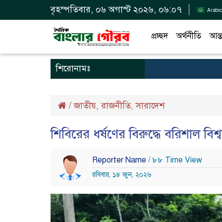
বৃহস্পতিবার, ০৬ অগাস্ট ২০২৬, ০৬:০৭
Arabic
প্রচ্ছদ
অর্থনীতি
আন্ত
শিরোনামঃ
/
জাতীয়
রাজনীতি
সারাদেশ
,
,
শিবিরের ধর্ষণের বিরুদ্ধে বরিশাল বিশ
Reporter Name
/ ৮৮ Time View
রবিবার, ১৪ জুন, ২০২৬