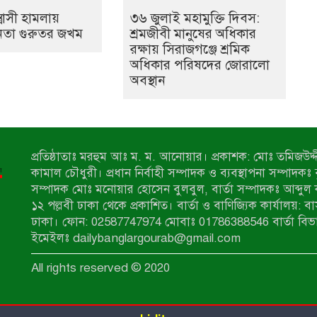
ত্রাসী হামলায়
৩৬ জুলাই মহামুক্তি দিবস:
েতা গুরুতর জখম
শ্রমজীবী মানুষের অধিকার
রক্ষায় সিরাজগঞ্জে শ্রমিক
অধিকার পরিষদের জোরালো
অবস্থান
প্রতিষ্ঠাতাঃ মরহুম আঃ ম. ম. আনোয়ার। প্রকাশক: মোঃ তমিজউদ্দী
কামাল চৌধুরী। প্রধান নির্বাহী সম্পাদক ও ব্যবস্থাপনা সম্পাদকঃ
সম্পাদক মোঃ মনোয়ার হোসেন বুলবুল, বার্তা সম্পাদকঃ আব্দুল 
১২ পল্লবী ঢাকা থেকে প্রকাশিত। বার্তা ও বাণিজ্যিক কার্যালয়: ব
ঢাকা। ফোন: 02587747974 মোবাঃ 01786388546 বার্তা বিভ
ইমেইলঃ dailybanglargourab@gmail.com
All rights reserved © 2020