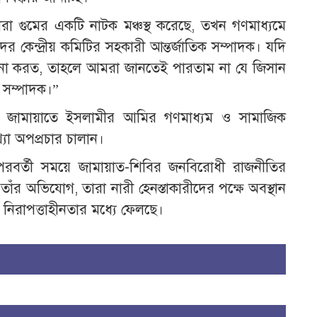
া গুমের একটি নাটক মঞ্চস্থ করেছে, তখন গণমাধ্যমে
র কেন্দ্রীয় কমিটির সহকারী আন্তর্জাতিক সম্পাদক। যদি
 না করত, তাহলে আমরা জানতেই পারতাম না যে জিসান
ক সম্পাদক।”
জামায়াতে ইসলামীর আমির গণমাধ্যম ও সামাজিক
্যা অপপ্রচার চালান।
বর্তী সময়ে জামায়াত-শিবির জনবিরোধী রাজনীতির
তাঁর অভিযোগ, তারা নারী হেনস্তাকারীদের পক্ষে অবস্থান
িরাপত্তাহীনতার মধ্যে ফেলছে।