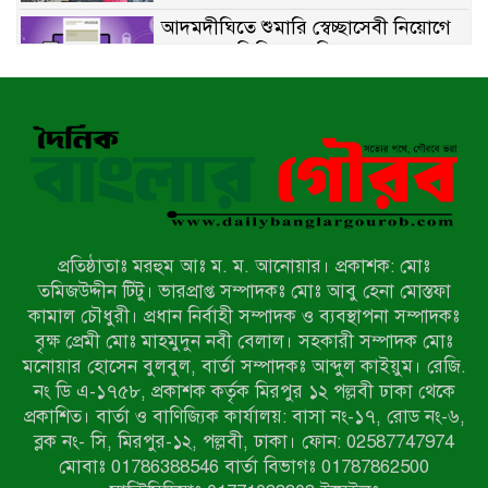
আদমদীঘিতে শুমারি স্বেচ্ছাসেবী নিয়োগে
যোগ্যতার ভিত্তিতে তালিকা প্রকাশ;
নির্বাচিতদের আ.লীগ ট্যাগে প্রচারণা
সংবাদ প্রকাশের জেরে সাংবাদিককে দেখে
নেওয়ার হুমকি দিলেন দোড়া মাদরাসার
পরিচয় দেওয়া সভাপতি
উখিয়ায় বিজিবির অভিযানে ৪০ হাজার
ইয়াবাসহ যুবক আটক
প্রতিষ্ঠাতাঃ মরহুম আঃ ম. ম. আনোয়ার। প্রকাশক: মোঃ
পোরশায় ৭ মাসে ১৯ জনের অপমৃত্যু,
তমিজউদ্দীন টিটু। ভারপ্রাপ্ত সম্পাদকঃ মোঃ আবু হেনা মোস্তফা
শীর্ষে আত্মহত্যা
কামাল চৌধুরী। প্রধান নির্বাহী সম্পাদক ও ব্যবস্থাপনা সম্পাদকঃ
বৃক্ষ প্রেমী মোঃ মাহমুদুন নবী বেলাল। সহকারী সম্পাদক মোঃ
মনোয়ার হোসেন বুলবুল, বার্তা সম্পাদকঃ আব্দুল কাইয়ুম। রেজি.
হিন্দু বৌদ্ধ খ্রিস্টান কল্যাণ ফ্রন্টের
নং ডি এ-১৭৫৮, প্রকাশক কর্তৃক মিরপুর ১২ পল্লবী ঢাকা থেকে
নীলফামারী কমিটি নিয়ে প্রশ্ন, প্রতিবাদে
প্রকাশিত। বার্তা ও বাণিজ্যিক কার্যালয়: বাসা নং-১৭, রোড নং-৬,
সদস্য সচিব
ব্লক নং- সি, মিরপুর-১২, পল্লবী, ঢাকা। ফোন: 02587747974
দরিয়ানগরে প্যারাসেইলিং দুর্ঘটনায় পর্যটক
মোবাঃ 01786388546 বার্তা বিভাগঃ 01787862500