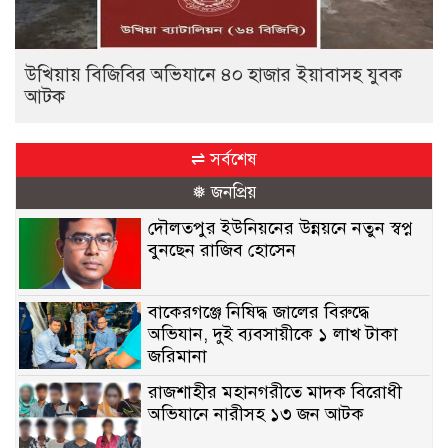
উখিয়ায় বিজিবির অভিযানে ৪০ হাজার ইয়াবাসহ যুবক
আটক
⇌ সর্বশেষ
❅ জনপ্রিয়
দৌলতপুর ইউনিয়নের উন্নয়নে নতুন স্বপ্ন
বুনছেন রাজিব হোসেন
বাকেরগঞ্জে নিষিদ্ধ জালের বিরুদ্ধে
অভিযান, দুই ব্যবসায়ীকে ১ লাখ টাকা
জরিমানা
রাজশাহীর মহানগরীতে মাদক বিরোধী
অভিযানে নারীসহ ১৩ জন আটক