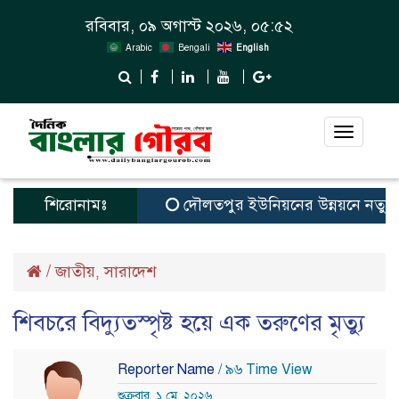
রবিবার, ০৯ অগাস্ট ২০২৬, ০৫:৫২
Arabic
Bengali
English
Toggle
navigat
শিরোনামঃ
দৌলতপুর ইউনিয়নের উন্নয়নে নতুন স্বপ্
/
জাতীয়
সারাদেশ
,
শিবচরে বিদ্যুতস্পৃষ্ট হয়ে এক তরুণের মৃত্যু
Reporter Name
/ ৯৬ Time View
শুক্রবার, ১ মে, ২০২৬