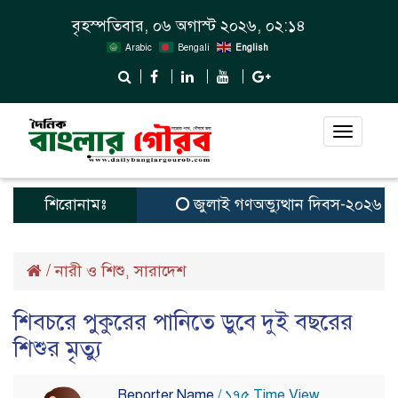
বৃহস্পতিবার, ০৬ অগাস্ট ২০২৬, ০২:১৪
Arabic
Bengali
English
Toggle
navigat
শিরোনামঃ
জুলাই গণঅভ্যুত্থান দিবস-২০২৬ উপলক
/
নারী ও শিশু
সারাদেশ
,
শিবচরে পুকুরের পানিতে ডুবে দুই বছরের
শিশুর মৃত্যু
Reporter Name
/ ১৭৫ Time View