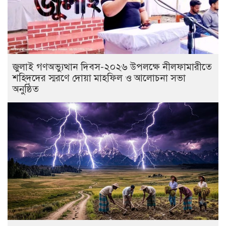
জুলাই গণঅভ্যুত্থান দিবস-২০২৬ উপলক্ষে নীলফামারীতে
শহিদদের স্মরণে দোয়া মাহফিল ও আলোচনা সভা
অনুষ্ঠিত