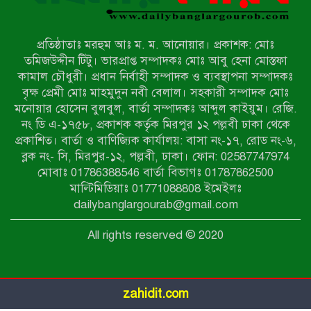
নওগাঁয় সন্ত্রাসী হামলায় বিএনপি নেতা
গুরুতর জখম
প্রতিষ্ঠাতাঃ মরহুম আঃ ম. ম. আনোয়ার। প্রকাশক: মোঃ
টেকনাফের পাহাড়ে র‍্যাবের অভিযান:
তমিজউদ্দীন টিটু। ভারপ্রাপ্ত সম্পাদকঃ মোঃ আবু হেনা মোস্তফা
অপহৃত ৩ রোহিঙ্গা উদ্ধার, গ্রেপ্তার ১
কামাল চৌধুরী। প্রধান নির্বাহী সম্পাদক ও ব্যবস্থাপনা সম্পাদকঃ
বৃক্ষ প্রেমী মোঃ মাহমুদুন নবী বেলাল। সহকারী সম্পাদক মোঃ
মনোয়ার হোসেন বুলবুল, বার্তা সম্পাদকঃ আব্দুল কাইয়ুম। রেজি.
পোরশায় গণঅভ্যুত্থান দিবসে শহিদ ও
নং ডি এ-১৭৫৮, প্রকাশক কর্তৃক মিরপুর ১২ পল্লবী ঢাকা থেকে
জুলাই যোদ্ধাদের সংবর্ধনা
প্রকাশিত। বার্তা ও বাণিজ্যিক কার্যালয়: বাসা নং-১৭, রোড নং-৬,
ব্লক নং- সি, মিরপুর-১২, পল্লবী, ঢাকা। ফোন: 02587747974
৩৬ জুলাই মহামুক্তি দিবস: শ্রমজীবী
মোবাঃ 01786388546 বার্তা বিভাগঃ 01787862500
মানুষের অধিকার রক্ষায় সিরাজগঞ্জে শ্রমিক
মাল্টিমিডিয়াঃ 01771088808 ইমেইলঃ
অধিকার পরিষদের জোরালো অবস্থান
dailybanglargourab@gmail.com
বাকেরগঞ্জে ইমাম, মোয়াজ্জিন ও
All rights reserved © 2020
খাদেমদের সাথে এমপি আবুল হোসেনের
মতবিনিময় সভা
zahidit.com