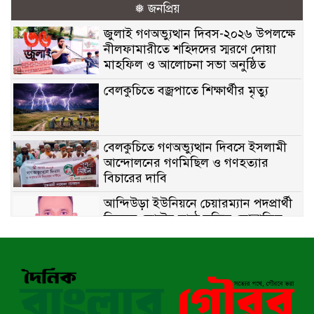
❅ জনপ্রিয়
জুলাই গণঅভ্যুত্থান দিবস-২০২৬ উপলক্ষে
নীলফামারীতে শহিদদের স্মরণে দোয়া
মাহফিল ও আলোচনা সভা অনুষ্ঠিত
বেলকুচিতে বজ্রপাতে শিক্ষার্থীর মৃত্যু
বেলকুচিতে গণঅভ্যুত্থান দিবসে ইসলামী
আন্দোলনের গণমিছিল ও গণহত্যার
বিচারের দাবি
আন্দিউড়া ইউনিয়নে চেয়ারম্যান পদপ্রার্থী
হিসেবে ভোটের মাঠে সক্রিয় মোত্তাকিম
চৌধুরী
নন্দীগ্রামে বিএনপির বিশাল বিজয় র‍্যালী