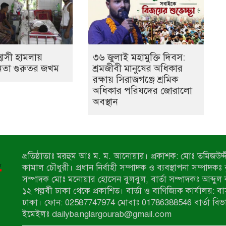
ত্রাসী হামলায়
৩৬ জুলাই মহামুক্তি দিবস:
েতা গুরুতর জখম
শ্রমজীবী মানুষের অধিকার
রক্ষায় সিরাজগঞ্জে শ্রমিক
অধিকার পরিষদের জোরালো
অবস্থান
প্রতিষ্ঠাতাঃ মরহুম আঃ ম. ম. আনোয়ার। প্রকাশক: মোঃ তমিজউদ্দী
কামাল চৌধুরী। প্রধান নির্বাহী সম্পাদক ও ব্যবস্থাপনা সম্পাদকঃ
সম্পাদক মোঃ মনোয়ার হোসেন বুলবুল, বার্তা সম্পাদকঃ আব্দুল 
১২ পল্লবী ঢাকা থেকে প্রকাশিত। বার্তা ও বাণিজ্যিক কার্যালয়: ব
ঢাকা। ফোন: 02587747974 মোবাঃ 01786388546 বার্তা বিভ
ইমেইলঃ dailybanglargourab@gmail.com