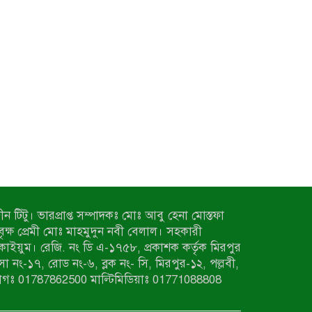
ন টিটু। ভারপ্রাপ্ত সম্পাদকঃ মোঃ আবু হেনা মোস্তফা
 বৃক্ষ প্রেমী মোঃ মাহমুদুন নবী বেলাল। সহকারী
কাইয়ুম। রেজি. নং ডি এ-১৭৫৮, প্রকাশক কর্তৃক মিরপুর
াসা নং-১৭, রোড নং-৬, ব্লক নং- সি, মিরপুর-১২, পল্লবী,
াগঃ 01787862500 মাল্টিমিডিয়াঃ 01771088808