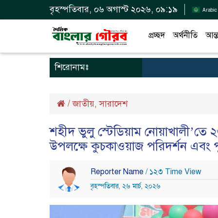
বৃহস্পতিবার, ০৬ অগাস্ট ২০২৬, ০৯:১৯
Arabic
প্রচ্ছদ
অর্থনীতি
আন্ত
শিরোনামঃ
/
জাতীয়
সারাদেশ
,
শহীদ ভুলু স্টেডিয়াম নোয়াখালী’তে ২
উপলক্ষে কুচকাওয়াজ পরিদর্শন এবং প
Reporter Name
/ ১২৩ Time View
বৃহস্পতিবার, ২৬ মার্চ, ২০২৬