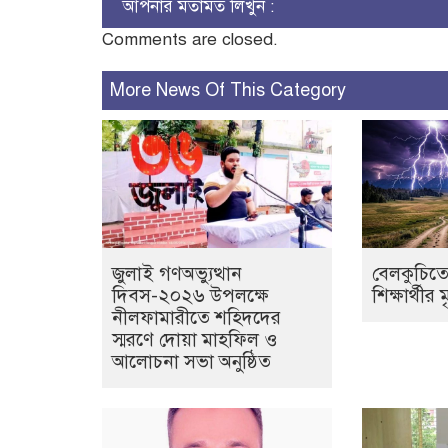
আপনার মতামত লিখুন :
Comments are closed.
More News Of This Category
জুলাই গণঅভ্যুত্থান
বেলকুচিতে
দিবস-২০২৬ উপলক্ষে
শিক্ষার্থীর ম
নীলফামারীতে শহিদদের
স্মরণে দোয়া মাহফিল ও
আলোচনা সভা অনুষ্ঠিত