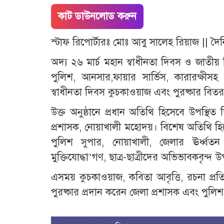
কাট ডাউনলোড করুন
স্টাফ রিপোর্টারঃ মোঃ আবু সালেহ রিয়াজ || দ
অদ্য ২৬ মার্চ মহান স্বাধীনতা দিবস ও জাতীয়
পুলিশ, আনসার,ফায়ার সার্ভিস, কারারক্ষীসহ জেল
স্বাধীনতা দিবস কুচকাওয়াজ এবং পুরষ্কার বিতরণ
উক্ত অনুষ্ঠানে প্রধান অতিথি হিসেবে উপস্থি
প্রশাসক, নোয়াখালী মহোদয়। বিশেষ অতিথি হি
পুলিশ সুপার, নোয়াখালী, জেলার ঊর্ধ্বতন কর্ম
মুক্তিযোদ্ধা’গণ, ছাত্র-ছাত্রীদের অভিভাবকবৃন্দ 
এসময় কুচকাওয়াজ, কবিতা আবৃত্তি, রচনা প্রতি
পুরষ্কার প্রদান করেন জেলা প্রশাসক এবং পুল