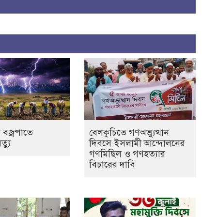
 বজ্রপাতে
বেলকুচিতে গণঅভ্যুত্থান
ৃত্যু
দিবসে ইসলামী আন্দোলনের
গণমিছিল ও গণহত্যার
বিচারের দাবি