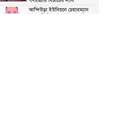
গণহত্যার বিচারের দাবি
আন্দিউড়া ইউনিয়নে চেয়ারম্যান
পদপ্রার্থী হিসেবে ভোটের মাঠে
সক্রিয় মোত্তাকিম চৌধুরী
নন্দীগ্রামে বিএনপির বিশাল বিজয়
র‍্যালী
নওগাঁয় সন্ত্রাসী হামলায় বিএনপি
নেতা গুরুতর জখম
টেকনাফের পাহাড়ে র‍্যাবের
অভিযান: অপহৃত ৩ রোহিঙ্গা উদ্ধার,
গ্রেপ্তার ১
পোরশায় গণঅভ্যুত্থান দিবসে শহিদ
ও জুলাই যোদ্ধাদের সংবর্ধনা
৩৬ জুলাই মহামুক্তি দিবস: শ্রমজীবী
মানুষের অধিকার রক্ষায় সিরাজগঞ্জে
শ্রমিক অধিকার পরিষদের জোরালো