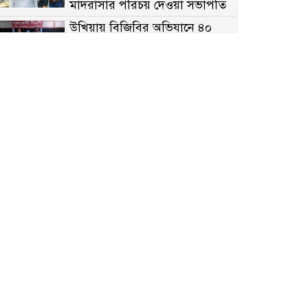
মাদরাসার পরিচয় দেওয়া সভাপতি
উখিয়ায় বিজিবির অভিযানে ৪০
হাজার ইয়াবাসহ যুবক আটক
পোরশায় ৭ মাসে ১৯ জনের
অপমৃত্যু, শীর্ষে আত্মহত্যা
হিন্দু বৌদ্ধ খ্রিস্টান কল্যাণ ফ্রন্টের
নীলফামারী কমিটি নিয়ে প্রশ্ন,
প্রতিবাদে সদস্য সচিব
দরিয়ানগরে প্যারাসেইলিং দুর্ঘটনায়
পর্যটক নিহত: হত্যা মামলার প্রধান
আসামি ঢাকায় র‌্যাবের জালে
আদাচাকী দক্ষিণপাড়া ফ্রেন্ডস ক্লাবের
আয়োজনে ফুটবল টুর্নামেন্টের
ফাইনাল অনুষ্ঠিত
নওগাঁর বদলগাছীতে মানাপের
সচেতনতামূলক নাটক ‘পালাবদল’