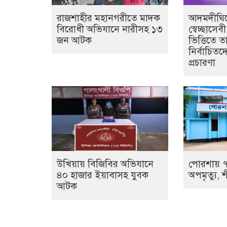
রাজশাহীর মহানগরীতে মাদক
আদমদীঘিত
বিরোধী অভিযানে নারীসহ ১৩
স্বেচ্ছাসে
জন আটক
ভিত্তিতে ত
নির্বাচিতদ
প্রচারণা
উখিয়ায় বিজিবির অভিযানে
পোরশায় ৭
৪০ হাজার ইয়াবাসহ যুবক
অপমৃত্যু, শ
আটক