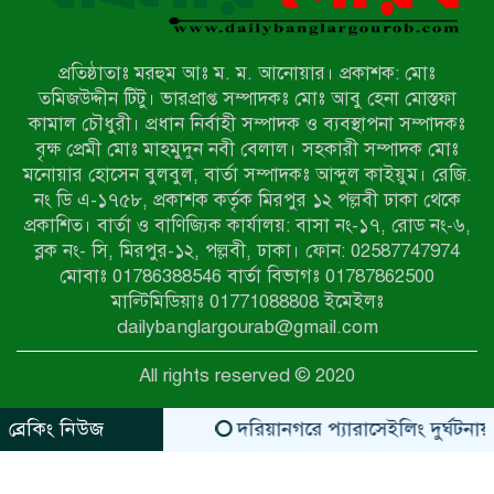
নন্দীগ্রামে সরকারি খাস জমির রাস্তা দখল,
চলাচলে চরম দুর্ভোগ; ইউএনওর হস্তক্ষেপ
কামনা
প্রতিষ্ঠাতাঃ মরহুম আঃ ম. ম. আনোয়ার। প্রকাশক: মোঃ
নাটোরের পাটুলে পানিতে ডুবে নন্দীগ্রামের
তমিজউদ্দীন টিটু। ভারপ্রাপ্ত সম্পাদকঃ মোঃ আবু হেনা মোস্তফা
স্কুলছাত্রের মর্মান্তিক মৃত্যু
কামাল চৌধুরী। প্রধান নির্বাহী সম্পাদক ও ব্যবস্থাপনা সম্পাদকঃ
বৃক্ষ প্রেমী মোঃ মাহমুদুন নবী বেলাল। সহকারী সম্পাদক মোঃ
মনোয়ার হোসেন বুলবুল, বার্তা সম্পাদকঃ আব্দুল কাইয়ুম। রেজি.
সেনাবাহিনীর চাকরি হারিয়ে ভুয়া ডিবি
নং ডি এ-১৭৫৮, প্রকাশক কর্তৃক মিরপুর ১২ পল্লবী ঢাকা থেকে
পুলিশ পরিচয়ে চাঁদাবাজি, গণপিটুনির পর
প্রকাশিত। বার্তা ও বাণিজ্যিক কার্যালয়: বাসা নং-১৭, রোড নং-৬,
কারাগারে প্রতারক।
ব্লক নং- সি, মিরপুর-১২, পল্লবী, ঢাকা। ফোন: 02587747974
বাঘার সাহিন সরকারের তিন ক্যাটাগরিতে
মোবাঃ 01786388546 বার্তা বিভাগঃ 01787862500
প্রথম স্থান অর্জন; সংস্কৃতি অঙ্গনেও রয়েছে
মাল্টিমিডিয়াঃ 01771088808 ইমেইলঃ
তাঁর বহুমুখী প্রতিভা!
dailybanglargourab@gmail.com
আওয়ামী সন্ত্রাসীদের দ্রুত গ্রেফতার ও
All rights reserved © 2020
বিচারের দাবিতে নীলফামারীতে বিক্ষোভ ও
মানববন্ধন
ব্রেকিং নিউজ
দরিয়ানগরে প্যারাসেইলিং দুর্ঘটনায় পর্
zahidit.com