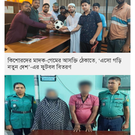
কিশোরদের মাদক-গেমের আসক্তি ঠেকাতে, ‘এসো গড়ি
নতুন দেশ’-এর ফুটবল বিতরণ