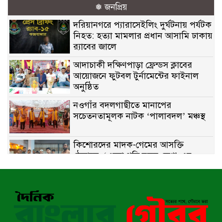
❅ জনপ্রিয়
দরিয়ানগরে প্যারাসেইলিং দুর্ঘটনায় পর্যটক
নিহত: হত্যা মামলার প্রধান আসামি ঢাকায়
র‌্যাবের জালে
আদাচাকী দক্ষিণপাড়া ফ্রেন্ডস ক্লাবের
আয়োজনে ফুটবল টুর্নামেন্টের ফাইনাল
অনুষ্ঠিত
নওগাঁর বদলগাছীতে মানাপের
সচেতনতামূলক নাটক ‘পালাবদল’ মঞ্চস্থ
কিশোরদের মাদক-গেমের আসক্তি
ঠেকাতে, ‘এসো গড়ি নতুন দেশ’-এর
ফুটবল বিতরণ
রাজশাহীতে নগদ অর্থ ও হেরোইন-সহ
স্বামী-স্ত্রী আটক