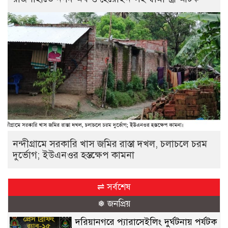
নন্দীগ্রামে সরকারি খাস জমির রাস্তা দখল, চলাচলে চরম
দুর্ভোগ; ইউএনওর হস্তক্ষেপ কামনা
⇌ সর্বশেষ
❅ জনপ্রিয়
দরিয়ানগরে প্যারাসেইলিং দুর্ঘটনায় পর্যটক