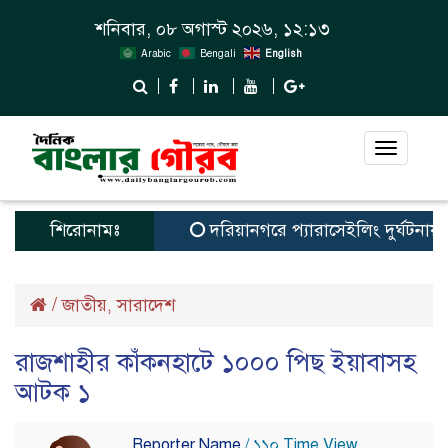
শনিবার, ০৮ অগাস্ট ২০২৬, ১২:১৩
Arabic
Bengali
English
Toggle
navigat
শিরোনামঃ
দরিয়ানগরে প্যারাসেইলিং দুর্ঘটনায় পর্য
/
জাতীয়
সারাদেশ
,
রাজশাহীর কাঁকনহাটে ১০০০ পিছ ইয়াবাসহ
আটক ১
Reporter Name
/ ১১০ Time View