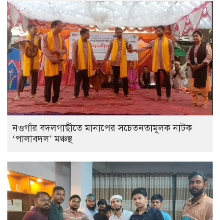
নওগাঁর বদলগাছীতে মানাপের সচেতনতামূলক নাটক
‘পালাবদল’ মঞ্চস্থ