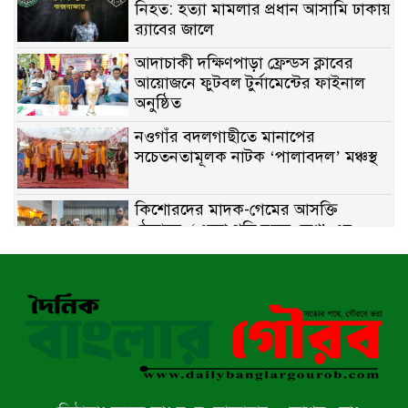
নিহত: হত্যা মামলার প্রধান আসামি ঢাকায়
র‌্যাবের জালে
আদাচাকী দক্ষিণপাড়া ফ্রেন্ডস ক্লাবের
আয়োজনে ফুটবল টুর্নামেন্টের ফাইনাল
অনুষ্ঠিত
নওগাঁর বদলগাছীতে মানাপের
সচেতনতামূলক নাটক ‘পালাবদল’ মঞ্চস্থ
কিশোরদের মাদক-গেমের আসক্তি
ঠেকাতে, ‘এসো গড়ি নতুন দেশ’-এর
ফুটবল বিতরণ
রাজশাহীতে নগদ অর্থ ও হেরোইন-সহ
স্বামী-স্ত্রী আটক
নন্দীগ্রামে সরকারি খাস জমির রাস্তা দখল,
চলাচলে চরম দুর্ভোগ; ইউএনওর হস্তক্ষেপ
কামনা