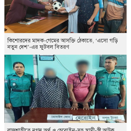
কিশোরদের মাদক-গেমের আসক্তি ঠেকাতে, ‘এসো গড়ি
নতুন দেশ’-এর ফুটবল বিতরণ
রাজশাহীতে নগদ অর্থ ও হেরোইন-সহ স্বামী-স্ত্রী আটক