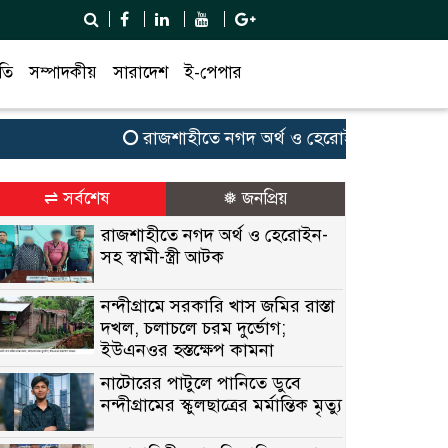
তি
সম্পাদকীয়
সারাদেশ
ই-পেপার
রাজশাহীতে নগদ অর্থ ও হেরোইন-সহ স্বামী-স্ত্রী আ
⇌ সর্বশেষ
❅ জনপ্রিয়
রাজশাহীতে নগদ অর্থ ও হেরোইন-
সহ স্বামী-স্ত্রী আটক
নন্দীগ্রামে সরকারি খাস জমির রাস্তা
দখল, চলাচলে চরম দুর্ভোগ;
ইউএনওর হস্তক্ষেপ কামনা
নাটোরের পাটুলে পানিতে ডুবে
নন্দীগ্রামের স্কুলছাত্রের মর্মান্তিক মৃত্যু