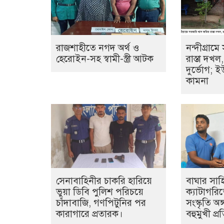
রাজশাহীতে নগদ অর্থ ও
নন্দীগ্রাম
হেরোইন-সহ স্বামী-স্ত্রী আটক
রাস্তা দখ
দুর্ভোগ; ই
কামনা
সেনাবাহিনীর চাকরি হারিয়ে
বাঘার সা
ভুয়া ডিবি পুলিশ পরিচয়ে
ক্যাটাগরিতে
চাঁদাবাজি, গণপিটুনির পর
সংস্কৃতি অ
কারাগারে প্রতারক।
বহুমুখী প্র