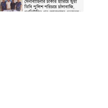
সেনাবাহিনীর চাকরি হারিয়ে ভুয়া
ডিবি পুলিশ পরিচয়ে চাঁদাবাজি,
গণপিটুনির পর কারাগারে প্রতারক।
বাঘার সাহিন সরকারের তিন
ক্যাটাগরিতে প্রথম স্থান অর্জন;
সংস্কৃতি অঙ্গনেও রয়েছে তাঁর বহুমুখী
প্রতিভা!
আওয়ামী সন্ত্রাসীদের দ্রুত গ্রেফতার
ও বিচারের দাবিতে নীলফামারীতে
বিক্ষোভ ও মানববন্ধন
লালপুরে মাদকবিরোধী অভিযান: ৩
জনের কারাদণ্ড ও অর্থদণ্ড
কারামুক্তির পর সাংবাদিক আরাফাত
সানিকে সংবর্ধনা, টেকনাফ উপজেলা
প্রেসক্লাবের ফুলেল শুভেচ্ছা
বাকেরগঞ্জে সাজাপ্রাপ্ত আসামি
গ্রেপ্তার