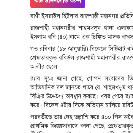
কাট ডাউনলোড করুন
বাণী ইসরাইল হিটলার রাজশাহী মহানগর প্রতিন
​রাজশাহী মহানগরীর শাহমখদুম থানা এলা
ইসলাম রবি (৪০) নামে এক চিহ্নিত মাদক ব্যবসা
গত রবিবার (১৮ জানুয়ারি) বিকেলে সিটিহাট ব
​গ্রেফতারকৃত রবিউল রাজশাহী মহানগরীর রাজ
আলীর ছেলে।
​র‍্যাব সূত্রে জানা গেছে, গোপন সংবাদের ভি
আভিযানিক দল জানতে পারে যে, শাহমখদুম থান
বিক্রির উদ্দেশ্যে অবস্থান করছে। খবর পেয়ে র‍্য
করে। বিকেল ৪টার দিকে অভিযান চালিয়ে রব
পরবর্তীতে তার দেহ তল্লাশি করে ৪০০ পিস অবৈ
​প্রাথমিক জিজ্ঞাসাবাদে জানা গেছে, গ্রেফতা