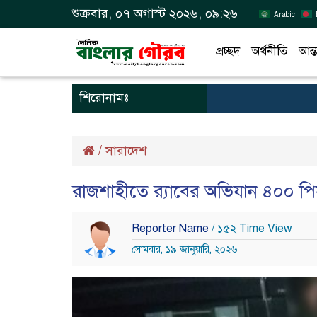
শুক্রবার, ০৭ অগাস্ট ২০২৬, ০৯:২৬
Arabic
প্রচ্ছদ
অর্থনীতি
আন্ত
শিরোনামঃ
/
সারাদেশ
রাজশাহীতে র‍্যাবের অভিযান ৪০০ প
Reporter Name
/ ১৫২ Time View
সোমবার, ১৯ জানুয়ারি, ২০২৬