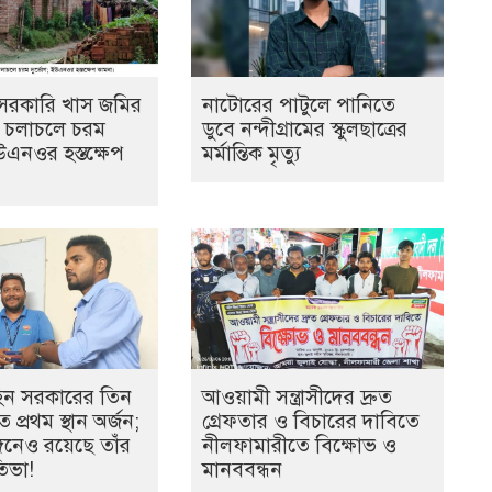
ে সরকারি খাস জমির
নাটোরের পাটুলে পানিতে
ল, চলাচলে চরম
ডুবে নন্দীগ্রামের স্কুলছাত্রের
উএনওর হস্তক্ষেপ
মর্মান্তিক মৃত্যু
হিন সরকারের তিন
আওয়ামী সন্ত্রাসীদের দ্রুত
 প্রথম স্থান অর্জন;
গ্রেফতার ও বিচারের দাবিতে
ঙ্গনেও রয়েছে তাঁর
নীলফামারীতে বিক্ষোভ ও
তিভা!
মানববন্ধন