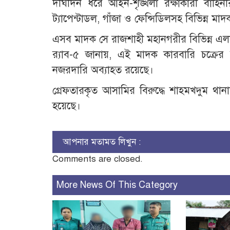
দীর্ঘদিন ধরে আইন-শৃঙ্খলা রক্ষাকারী বাহিন
ট্যাপেন্টাডল, গাঁজা ও ফেন্সিডিলসহ বিভিন্ন ম
এসব মাদক সে রাজশাহী মহানগরীর বিভিন্ন এলা
​র‍্যাব-৫ জানায়, এই মাদক কারবারি চক্রের
নজরদারি অব্যাহত রয়েছে।
গ্রেফতারকৃত আসামির বিরুদ্ধে শাহমখদুম থানা
হয়েছে।
আপনার মতামত লিখুন :
Comments are closed.
More News Of This Category