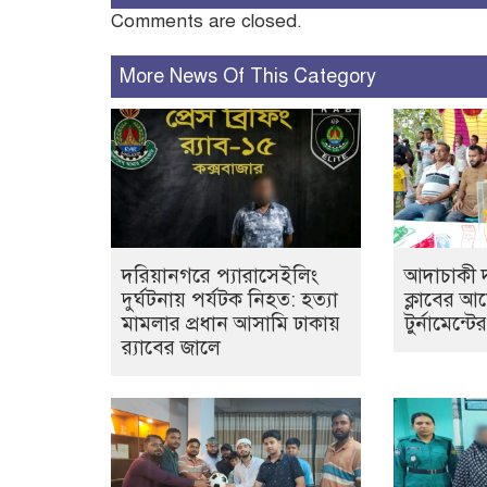
Comments are closed.
More News Of This Category
দরিয়ানগরে প্যারাসেইলিং
আদাচাকী দক
দুর্ঘটনায় পর্যটক নিহত: হত্যা
ক্লাবের 
মামলার প্রধান আসামি ঢাকায়
টুর্নামেন্ট
র‌্যাবের জালে