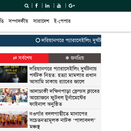
তি
সম্পাদকীয়
সারাদেশ
ই-পেপার
দরিয়ানগরে প্যারাসেইলিং দুর্ঘটনায় পর্যটক নিহত: 
⇌ সর্বশেষ
❅ জনপ্রিয়
দরিয়ানগরে প্যারাসেইলিং দুর্ঘটনায়
পর্যটক নিহত: হত্যা মামলার প্রধান
আসামি ঢাকায় র‌্যাবের জালে
আদাচাকী দক্ষিণপাড়া ফ্রেন্ডস ক্লাবের
আয়োজনে ফুটবল টুর্নামেন্টের
ফাইনাল অনুষ্ঠিত
নওগাঁর বদলগাছীতে মানাপের
সচেতনতামূলক নাটক ‘পালাবদল’
মঞ্চস্থ