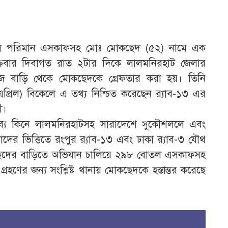
িপুল পরিমান এসকাফসহ মোঃ মোকছেদ (৫২) নামে এক
ক্রবার দিবাগত রাত ২টার দিকে লালমনিরহাট জেলার
নিজ বাড়ি থেকে মোকছেদকে গ্রেফতার করা হয়। তিনি
রিল) বিকেলে এ তথ্য নিশ্চিত করেছেন র‌্যাব-১৩ এর
ী।
্রব্য কিনে লালমনিরহাটসহ সারাদেশে সুকৌশললে এবং
র ভিত্তিতে রংপুর র‌্যাব-১৩ এবং ঢাকা র‌্যাব-৩ যৌথ
কছেদের বাড়িতে অভিযান চালিয়ে ২৯৮ বোতল এসকাফসহ
্রহণের জন্য সংশ্লিষ্ট থানায় মোকছেদকে হস্তান্তর করেছে