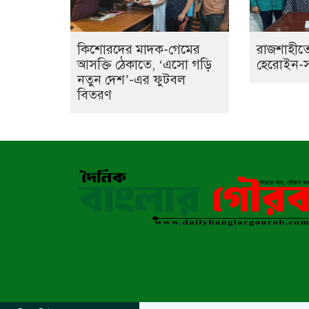
কিশোরদের মাদক-গেমের
রাজশাহীতে
আসক্তি ঠেকাতে, ‘এসো গড়ি
হেরোইন-সহ 
নতুন দেশ’-এর ফুটবল
বিতরণ