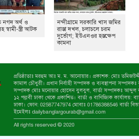
 নগদ অর্থ ও
নন্দীগ্রামে সরকারি খাস জমির
স্বামী-স্ত্রী আটক
রাস্তা দখল, চলাচলে চরম
দুর্ভোগ; ইউএনওর হস্তক্ষেপ
কামনা
প্রতিষ্ঠাতাঃ মরহুম আঃ ম. ম. আনোয়ার। প্রকাশক: মোঃ তমিজউদ্দী
কামাল চৌধুরী। প্রধান নির্বাহী সম্পাদক ও ব্যবস্থাপনা সম্পাদকঃ
সম্পাদক মোঃ মনোয়ার হোসেন বুলবুল, বার্তা সম্পাদকঃ আব্দুল 
১২ পল্লবী ঢাকা থেকে প্রকাশিত। বার্তা ও বাণিজ্যিক কার্যালয়: ব
ঢাকা। ফোন: 02587747974 মোবাঃ 01786388546 বার্তা বিভ
ইমেইলঃ dailybanglargourab@gmail.com
All rights reserved © 2020