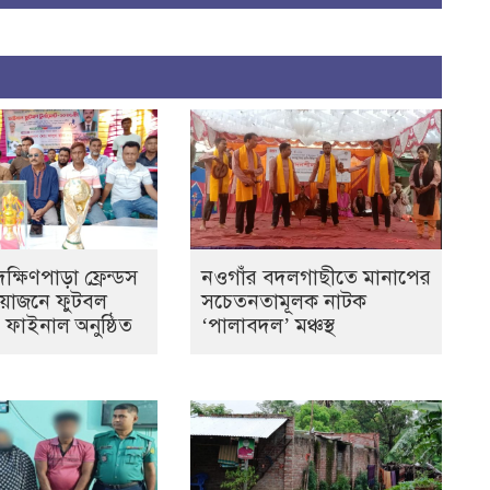
্ষিণপাড়া ফ্রেন্ডস
নওগাঁর বদলগাছীতে মানাপের
আয়োজনে ফুটবল
সচেতনতামূলক নাটক
ের ফাইনাল অনুষ্ঠিত
‘পালাবদল’ মঞ্চস্থ