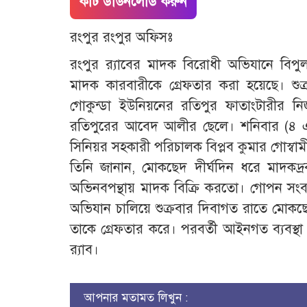
কাট ডাউনলোড করুন
রংপুর রংপুর অফিসঃ
রংপুর র‌্যাবের মাদক বিরোধী অভিযানে ব
মাদক কারবারীকে গ্রেফতার করা হয়েছে। শু
গোকুন্ডা ইউনিয়নের রতিপুর ফাতাংটারীর 
রতিপুরের আবেদ আলীর ছেলে। শনিবার (৪ এপ্
সিনিয়র সহকারী পরিচালক বিপ্লব কুমার গোস্বাম
তিনি জানান, মোকছেদ দীর্ঘদিন ধরে মাদকদ
অভিনবপন্থায় মাদক বিক্রি করতো। গোপন সংবাদে
অভিযান চালিয়ে শুক্রবার দিবাগত রাতে মো
তাকে গ্রেফতার করে। পরবর্তী আইনগত ব্যবস্থা গ
র‌্যাব।
আপনার মতামত লিখুন :