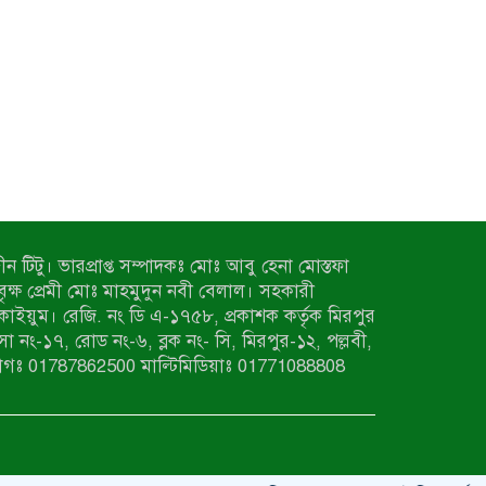
ন টিটু। ভারপ্রাপ্ত সম্পাদকঃ মোঃ আবু হেনা মোস্তফা
 বৃক্ষ প্রেমী মোঃ মাহমুদুন নবী বেলাল। সহকারী
কাইয়ুম। রেজি. নং ডি এ-১৭৫৮, প্রকাশক কর্তৃক মিরপুর
াসা নং-১৭, রোড নং-৬, ব্লক নং- সি, মিরপুর-১২, পল্লবী,
াগঃ 01787862500 মাল্টিমিডিয়াঃ 01771088808