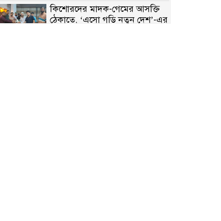
কিশোরদের মাদক-গেমের আসক্তি
ঠেকাতে, ‘এসো গড়ি নতুন দেশ’-এর
ফুটবল বিতরণ
রাজশাহীতে নগদ অর্থ ও হেরোইন-
সহ স্বামী-স্ত্রী আটক
নন্দীগ্রামে সরকারি খাস জমির রাস্তা
দখল, চলাচলে চরম দুর্ভোগ;
ইউএনওর হস্তক্ষেপ কামনা
নাটোরের পাটুলে পানিতে ডুবে
নন্দীগ্রামের স্কুলছাত্রের মর্মান্তিক মৃত্যু
সেনাবাহিনীর চাকরি হারিয়ে ভুয়া
ডিবি পুলিশ পরিচয়ে চাঁদাবাজি,
গণপিটুনির পর কারাগারে প্রতারক।
বাঘার সাহিন সরকারের তিন
ক্যাটাগরিতে প্রথম স্থান অর্জন;
সংস্কৃতি অঙ্গনেও রয়েছে তাঁর বহুমুখী