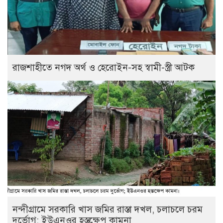
রাজশাহীতে নগদ অর্থ ও হেরোইন-সহ স্বামী-স্ত্রী আটক
নন্দীগ্রামে সরকারি খাস জমির রাস্তা দখল, চলাচলে চরম
দুর্ভোগ; ইউএনওর হস্তক্ষেপ কামনা