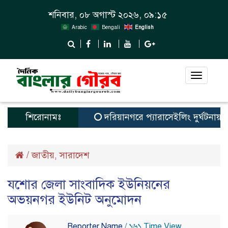
শনিবার, ০৮ অগাস্ট ২০২৬, ০৯:১৫
Arabic
Bengali
English
Toggle
navigat
শিরোনামঃ
দরিয়ানগরে প্যারাসেইলিং দুর্ঘটনায় পর্যট
/
জাতীয়
সারাদেশ
,
যশোর জেলা সাংবাদিক ইউনিয়নের
অভয়নগর ইউনিট অনুমোদন
Reporter Name
/ ১৬১ Time View