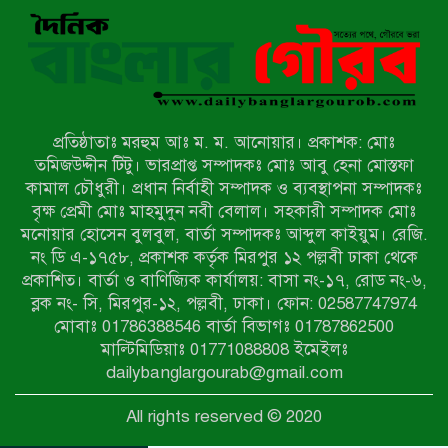
রাজশাহীতে নগদ অর্থ ও হেরোইন-সহ
স্বামী-স্ত্রী আটক
নন্দীগ্রামে সরকারি খাস জমির রাস্তা দখল,
চলাচলে চরম দুর্ভোগ; ইউএনওর হস্তক্ষেপ
কামনা
প্রতিষ্ঠাতাঃ মরহুম আঃ ম. ম. আনোয়ার। প্রকাশক: মোঃ
নাটোরের পাটুলে পানিতে ডুবে নন্দীগ্রামের
তমিজউদ্দীন টিটু। ভারপ্রাপ্ত সম্পাদকঃ মোঃ আবু হেনা মোস্তফা
স্কুলছাত্রের মর্মান্তিক মৃত্যু
কামাল চৌধুরী। প্রধান নির্বাহী সম্পাদক ও ব্যবস্থাপনা সম্পাদকঃ
বৃক্ষ প্রেমী মোঃ মাহমুদুন নবী বেলাল। সহকারী সম্পাদক মোঃ
মনোয়ার হোসেন বুলবুল, বার্তা সম্পাদকঃ আব্দুল কাইয়ুম। রেজি.
সেনাবাহিনীর চাকরি হারিয়ে ভুয়া ডিবি
নং ডি এ-১৭৫৮, প্রকাশক কর্তৃক মিরপুর ১২ পল্লবী ঢাকা থেকে
পুলিশ পরিচয়ে চাঁদাবাজি, গণপিটুনির পর
প্রকাশিত। বার্তা ও বাণিজ্যিক কার্যালয়: বাসা নং-১৭, রোড নং-৬,
কারাগারে প্রতারক।
ব্লক নং- সি, মিরপুর-১২, পল্লবী, ঢাকা। ফোন: 02587747974
বাঘার সাহিন সরকারের তিন ক্যাটাগরিতে
মোবাঃ 01786388546 বার্তা বিভাগঃ 01787862500
প্রথম স্থান অর্জন; সংস্কৃতি অঙ্গনেও রয়েছে
মাল্টিমিডিয়াঃ 01771088808 ইমেইলঃ
তাঁর বহুমুখী প্রতিভা!
dailybanglargourab@gmail.com
আওয়ামী সন্ত্রাসীদের দ্রুত গ্রেফতার ও
All rights reserved © 2020
বিচারের দাবিতে নীলফামারীতে বিক্ষোভ ও