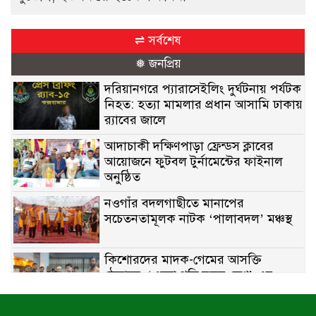
⇌ সর্বশেষ
❅ জনপ্রিয়
দরিয়ানগরে প্যারাসেইলিং দুর্ঘটনায় পর্যটক
নিহত: হত্যা মামলার প্রধান আসামি ঢাকায়
র‌্যাবের জালে
আদাচাকী দক্ষিণপাড়া ফ্রেন্ডস ক্লাবের
আয়োজনে ফুটবল টুর্নামেন্টের ফাইনাল
অনুষ্ঠিত
নওগাঁর বদলগাছীতে মানাপের
সচেতনতামূলক নাটক ‘পালাবদল’ মঞ্চস্থ
কিশোরদের মাদক-গেমের আসক্তি
ঠেকাতে, ‘এসো গড়ি নতুন দেশ’-এর
ফুটবল বিতরণ