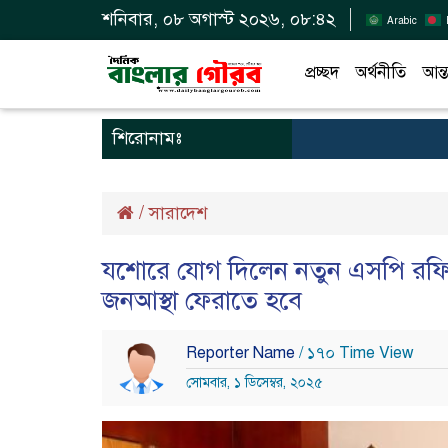
শনিবার, ০৮ অগাস্ট ২০২৬, ০৮:৪২
Arabic
প্রচ্ছদ
অর্থনীতি
আন্ত
শিরোনামঃ
/
সারাদেশ
যশোরে যোগ দিলেন নতুন এসপি রফিকু
জনআস্থা ফেরাতে হবে
Reporter Name
/ ১৭০ Time View
সোমবার, ১ ডিসেম্বর, ২০২৫