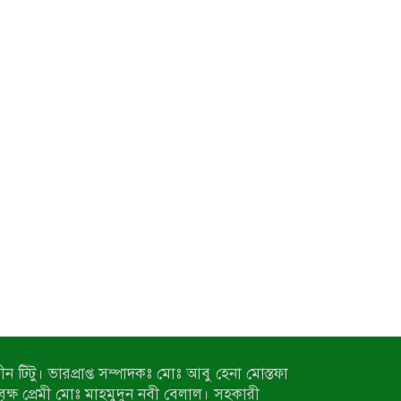
ন টিটু। ভারপ্রাপ্ত সম্পাদকঃ মোঃ আবু হেনা মোস্তফা
 বৃক্ষ প্রেমী মোঃ মাহমুদুন নবী বেলাল। সহকারী