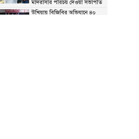
মাদরাসার পরিচয় দেওয়া সভাপতি
উখিয়ায় বিজিবির অভিযানে ৪০
হাজার ইয়াবাসহ যুবক আটক
পোরশায় ৭ মাসে ১৯ জনের
অপমৃত্যু, শীর্ষে আত্মহত্যা
হিন্দু বৌদ্ধ খ্রিস্টান কল্যাণ ফ্রন্টের
নীলফামারী কমিটি নিয়ে প্রশ্ন,
প্রতিবাদে সদস্য সচিব
দরিয়ানগরে প্যারাসেইলিং দুর্ঘটনায়
পর্যটক নিহত: হত্যা মামলার প্রধান
আসামি ঢাকায় র‌্যাবের জালে
আদাচাকী দক্ষিণপাড়া ফ্রেন্ডস ক্লাবের
আয়োজনে ফুটবল টুর্নামেন্টের
ফাইনাল অনুষ্ঠিত
নওগাঁর বদলগাছীতে মানাপের
সচেতনতামূলক নাটক ‘পালাবদল’