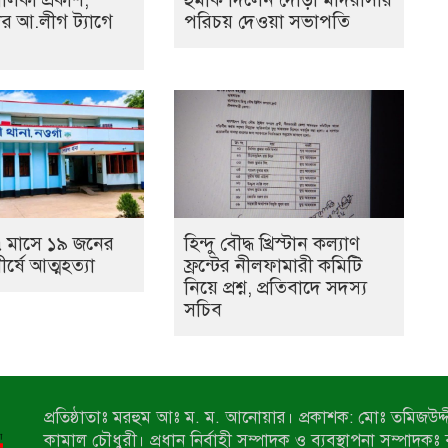
ের আ.লীগ ট্যাগে
পরিচয় দেওয়া সভাপতি
 মাসে ১৯ জনের
হিন্দু বৌদ্ধ খ্রিস্টান কল্যাণ
ীর্ষে আত্মহত্যা
ফ্রন্টের নীলফামারী কমিটি
নিয়ে প্রশ্ন, প্রতিবাদে সদস্য
সচিব
প্রতিষ্ঠাতাঃ মরহুম আঃ ম. ম. আনোয়ার। প্রকাশক: মোঃ তমিজউদ্দী
কামাল চৌধুরী। প্রধান নির্বাহী সম্পাদক ও ব্যবস্থাপনা সম্পাদকঃ