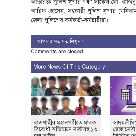
অতিরিক্ত পুলিশ সুপার “খ” সার্কেল মো. রাজি
আরিফ হোসেন, সহকারী পুলিশ সুপার (মনিরামপ
জেলা পুলিশের কর্মকর্তা-কর্মচারীরা।
আপনার মতামত লিখুন :
Comments are closed.
More News Of This Category
রাজশাহীর মহানগরীতে মাদক
আদমদীঘিত
বিরোধী অভিযানে নারীসহ ১৩
স্বেচ্ছাসে
জন আটক
ভিত্তিতে ত