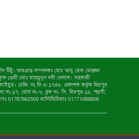
ন টিটু। ভারপ্রাপ্ত সম্পাদকঃ মোঃ আবু হেনা মোস্তফা
 বৃক্ষ প্রেমী মোঃ মাহমুদুন নবী বেলাল। সহকারী
কাইয়ুম। রেজি. নং ডি এ-১৭৫৮, প্রকাশক কর্তৃক মিরপুর
াসা নং-১৭, রোড নং-৬, ব্লক নং- সি, মিরপুর-১২, পল্লবী,
াগঃ 01787862500 মাল্টিমিডিয়াঃ 01771088808