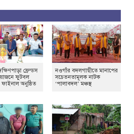
্ষিণপাড়া ফ্রেন্ডস
নওগাঁর বদলগাছীতে মানাপের
আয়োজনে ফুটবল
সচেতনতামূলক নাটক
ের ফাইনাল অনুষ্ঠিত
‘পালাবদল’ মঞ্চস্থ