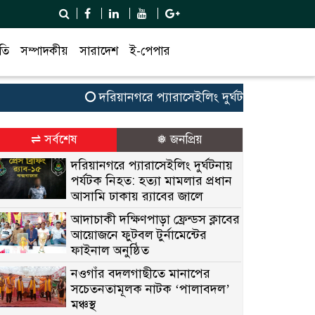
তি
সম্পাদকীয়
সারাদেশ
ই-পেপার
দরিয়ানগরে প্যারাসেইলিং দুর্ঘটনায় পর্যটক নিহত: হ
⇌ সর্বশেষ
❅ জনপ্রিয়
দরিয়ানগরে প্যারাসেইলিং দুর্ঘটনায়
পর্যটক নিহত: হত্যা মামলার প্রধান
আসামি ঢাকায় র‌্যাবের জালে
আদাচাকী দক্ষিণপাড়া ফ্রেন্ডস ক্লাবের
আয়োজনে ফুটবল টুর্নামেন্টের
ফাইনাল অনুষ্ঠিত
নওগাঁর বদলগাছীতে মানাপের
সচেতনতামূলক নাটক ‘পালাবদল’
মঞ্চস্থ