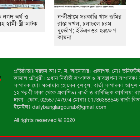
 নগদ অর্থ ও
নন্দীগ্রামে সরকারি খাস জমির
স্বামী-স্ত্রী আটক
রাস্তা দখল, চলাচলে চরম
দুর্ভোগ; ইউএনওর হস্তক্ষেপ
কামনা
প্রতিষ্ঠাতাঃ মরহুম আঃ ম. ম. আনোয়ার। প্রকাশক: মোঃ তমিজউদ্দী
কামাল চৌধুরী। প্রধান নির্বাহী সম্পাদক ও ব্যবস্থাপনা সম্পাদকঃ
সম্পাদক মোঃ মনোয়ার হোসেন বুলবুল, বার্তা সম্পাদকঃ আব্দুল 
১২ পল্লবী ঢাকা থেকে প্রকাশিত। বার্তা ও বাণিজ্যিক কার্যালয়: ব
ঢাকা। ফোন: 02587747974 মোবাঃ 01786388546 বার্তা বিভ
ইমেইলঃ dailybanglargourab@gmail.com
All rights reserved © 2020