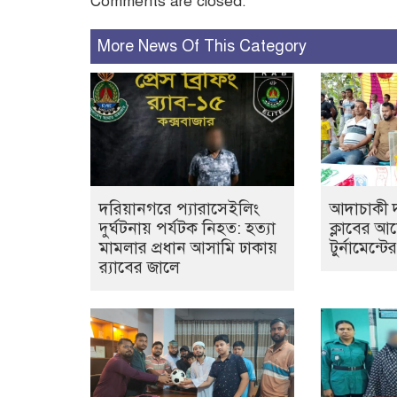
Comments are closed.
More News Of This Category
দরিয়ানগরে প্যারাসেইলিং
আদাচাকী দক
দুর্ঘটনায় পর্যটক নিহত: হত্যা
ক্লাবের 
মামলার প্রধান আসামি ঢাকায়
টুর্নামেন্ট
র‌্যাবের জালে