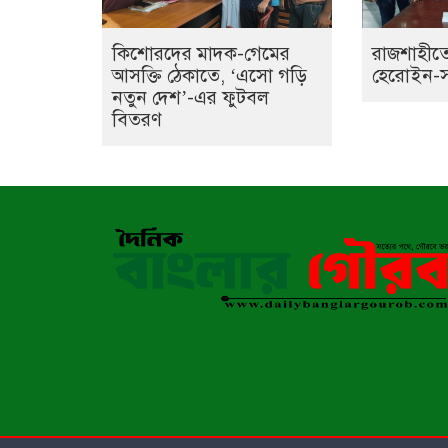
কিশোরদের মাদক-গেমের
রাজশাহীতে
আসক্তি ঠেকাতে, ‘এসো গড়ি
হেরোইন-সহ 
নতুন দেশ’-এর ফুটবল
বিতরণ