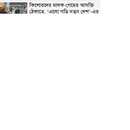
কিশোরদের মাদক-গেমের আসক্তি
ঠেকাতে, ‘এসো গড়ি নতুন দেশ’-এর
ফুটবল বিতরণ
রাজশাহীতে নগদ অর্থ ও হেরোইন-
সহ স্বামী-স্ত্রী আটক
নন্দীগ্রামে সরকারি খাস জমির রাস্তা
দখল, চলাচলে চরম দুর্ভোগ;
ইউএনওর হস্তক্ষেপ কামনা
নাটোরের পাটুলে পানিতে ডুবে
নন্দীগ্রামের স্কুলছাত্রের মর্মান্তিক মৃত্যু
সেনাবাহিনীর চাকরি হারিয়ে ভুয়া
ডিবি পুলিশ পরিচয়ে চাঁদাবাজি,
গণপিটুনির পর কারাগারে প্রতারক।
বাঘার সাহিন সরকারের তিন
ক্যাটাগরিতে প্রথম স্থান অর্জন;
সংস্কৃতি অঙ্গনেও রয়েছে তাঁর বহুমুখী