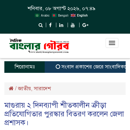
শনিবার, ০৮ অগাস্ট ২০২৬, ০৭:৪৯
Arabic
Bengali
English
Toggle
navigat
শিরোনামঃ
সংবাদ প্রকাশের জেরে সাংবাদিককে দে
/
জাতীয়
সারাদেশ
,
মাগুরায় ২ দিনব্যাপী শীতকালীন ক্রীড়া
প্রতিযোগিতার পুরস্কার বিতরণ করলেন জেলা
প্রশাসক।