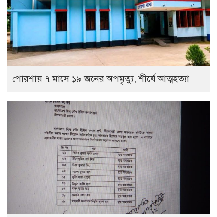
পোরশায় ৭ মাসে ১৯ জনের অপমৃত্যু, শীর্ষে আত্মহত্যা