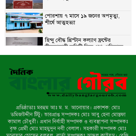
পোরশায় ৭ মাসে ১৯ জনের অপমৃত্যু,
শীর্ষে আত্মহত্যা
হিন্দু বৌদ্ধ খ্রিস্টান কল্যাণ ফ্রন্টের
নীলফামারী কমিটি নিয়ে প্রশ্ন, প্রতিবাদে
সদস্য সচিব
দরিয়ানগরে প্যারাসেইলিং দুর্ঘটনায় পর্যটক
নিহত: হত্যা মামলার প্রধান আসামি ঢাকায়
র‌্যাবের জালে
আদাচাকী দক্ষিণপাড়া ফ্রেন্ডস ক্লাবের
আয়োজনে ফুটবল টুর্নামেন্টের ফাইনাল
অনুষ্ঠিত
প্রতিষ্ঠাতাঃ মরহুম আঃ ম. ম. আনোয়ার। প্রকাশক: মোঃ
নওগাঁর বদলগাছীতে মানাপের
তমিজউদ্দীন টিটু। ভারপ্রাপ্ত সম্পাদকঃ মোঃ আবু হেনা মোস্তফা
সচেতনতামূলক নাটক ‘পালাবদল’ মঞ্চস্থ
কামাল চৌধুরী। প্রধান নির্বাহী সম্পাদক ও ব্যবস্থাপনা সম্পাদকঃ
বৃক্ষ প্রেমী মোঃ মাহমুদুন নবী বেলাল। সহকারী সম্পাদক মোঃ
মনোয়ার হোসেন বুলবুল, বার্তা সম্পাদকঃ আব্দুল কাইয়ুম। রেজি.