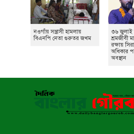
নওগাঁয় সন্ত্রাসী হামলায়
৩৬ জুলাই 
বিএনপি নেতা গুরুতর জখম
শ্রমজীবী 
রক্ষায় সির
অধিকার প
অবস্থান