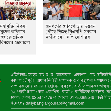
মহামুক্তি দিবস:
জনগণের দোরগোড়ায় উন্নয়ন
মানুষের অধিকার
পৌঁছে দিচ্ছে বিএনপি সরকার:
াজগঞ্জে শ্রমিক
নন্দীগ্রামে এমপি মোশারফ
রিষদের জোরালো
প্রতিষ্ঠাতাঃ মরহুম আঃ ম. ম. আনোয়ার। প্রকাশক: মোঃ তমিজউদ্দী
কামাল চৌধুরী। প্রধান নির্বাহী সম্পাদক ও ব্যবস্থাপনা সম্পাদকঃ
সম্পাদক মোঃ মনোয়ার হোসেন বুলবুল, বার্তা সম্পাদকঃ আব্দুল 
১২ পল্লবী ঢাকা থেকে প্রকাশিত। বার্তা ও বাণিজ্যিক কার্যালয়: ব
ঢাকা। ফোন: 02587747974 মোবাঃ 01786388546 বার্তা বিভ
ইমেইলঃ dailybanglargourab@gmail.com