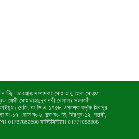
ন টিটু। ভারপ্রাপ্ত সম্পাদকঃ মোঃ আবু হেনা মোস্তফা
 বৃক্ষ প্রেমী মোঃ মাহমুদুন নবী বেলাল। সহকারী
কাইয়ুম। রেজি. নং ডি এ-১৭৫৮, প্রকাশক কর্তৃক মিরপুর
াসা নং-১৭, রোড নং-৬, ব্লক নং- সি, মিরপুর-১২, পল্লবী,
াগঃ 01787862500 মাল্টিমিডিয়াঃ 01771088808