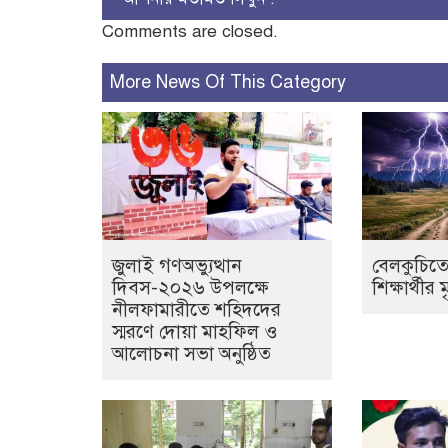
Comments are closed.
More News Of This Category
জুলাই গণঅভ্যুত্থান
বেলকুচিতে
দিবস-২০২৬ উপলক্ষে
শিক্ষার্থীর ম
নীলফামারীতে শহিদদের
স্মরণে দোয়া মাহফিল ও
আলোচনা সভা অনুষ্ঠিত