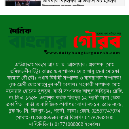
উখিয়ায় বিজিবির অভিযানে ৪০ হাজার
ইয়াবাসহ যুবক আটক
পোরশায় ৭ মাসে ১৯ জনের অপমৃত্যু,
শীর্ষে আত্মহত্যা
হিন্দু বৌদ্ধ খ্রিস্টান কল্যাণ ফ্রন্টের
নীলফামারী কমিটি নিয়ে প্রশ্ন, প্রতিবাদে
সদস্য সচিব
প্রতিষ্ঠাতাঃ মরহুম আঃ ম. ম. আনোয়ার। প্রকাশক: মোঃ
দরিয়ানগরে প্যারাসেইলিং দুর্ঘটনায় পর্যটক
তমিজউদ্দীন টিটু। ভারপ্রাপ্ত সম্পাদকঃ মোঃ আবু হেনা মোস্তফা
নিহত: হত্যা মামলার প্রধান আসামি ঢাকায়
কামাল চৌধুরী। প্রধান নির্বাহী সম্পাদক ও ব্যবস্থাপনা সম্পাদকঃ
র‌্যাবের জালে
বৃক্ষ প্রেমী মোঃ মাহমুদুন নবী বেলাল। সহকারী সম্পাদক মোঃ
মনোয়ার হোসেন বুলবুল, বার্তা সম্পাদকঃ আব্দুল কাইয়ুম। রেজি.
আদাচাকী দক্ষিণপাড়া ফ্রেন্ডস ক্লাবের
নং ডি এ-১৭৫৮, প্রকাশক কর্তৃক মিরপুর ১২ পল্লবী ঢাকা থেকে
আয়োজনে ফুটবল টুর্নামেন্টের ফাইনাল
প্রকাশিত। বার্তা ও বাণিজ্যিক কার্যালয়: বাসা নং-১৭, রোড নং-৬,
অনুষ্ঠিত
ব্লক নং- সি, মিরপুর-১২, পল্লবী, ঢাকা। ফোন: 02587747974
নওগাঁর বদলগাছীতে মানাপের
মোবাঃ 01786388546 বার্তা বিভাগঃ 01787862500
সচেতনতামূলক নাটক ‘পালাবদল’ মঞ্চস্থ
মাল্টিমিডিয়াঃ 01771088808 ইমেইলঃ