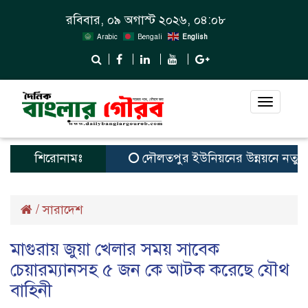
রবিবার, ০৯ অগাস্ট ২০২৬, ০৪:০৮
Arabic
Bengali
English
Toggle
navigat
শিরোনামঃ
দৌলতপুর ইউনিয়নের উন্নয়নে নতুন স্বপ্
/
সারাদেশ
মাগুরায় জুয়া খেলার সময় সাবেক
চেয়ারম্যানসহ ৫ জন কে আটক করেছে যৌথ
বাহিনী