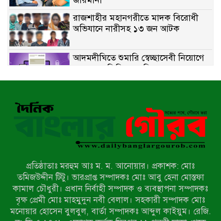
রাজশাহীর মহানগরীতে মাদক বিরোধী
অভিযানে নারীসহ ১৩ জন আটক
আদমদীঘিতে শুমারি স্বেচ্ছাসেবী নিয়োগে
যোগ্যতার ভিত্তিতে তালিকা প্রকাশ;
নির্বাচিতদের আ.লীগ ট্যাগে প্রচারণা
সংবাদ প্রকাশের জেরে সাংবাদিককে দেখে
নেওয়ার হুমকি দিলেন দোড়া মাদরাসার
পরিচয় দেওয়া সভাপতি
উখিয়ায় বিজিবির অভিযানে ৪০ হাজার
ইয়াবাসহ যুবক আটক
প্রতিষ্ঠাতাঃ মরহুম আঃ ম. ম. আনোয়ার। প্রকাশক: মোঃ
পোরশায় ৭ মাসে ১৯ জনের অপমৃত্যু,
তমিজউদ্দীন টিটু। ভারপ্রাপ্ত সম্পাদকঃ মোঃ আবু হেনা মোস্তফা
শীর্ষে আত্মহত্যা
কামাল চৌধুরী। প্রধান নির্বাহী সম্পাদক ও ব্যবস্থাপনা সম্পাদকঃ
বৃক্ষ প্রেমী মোঃ মাহমুদুন নবী বেলাল। সহকারী সম্পাদক মোঃ
মনোয়ার হোসেন বুলবুল, বার্তা সম্পাদকঃ আব্দুল কাইয়ুম। রেজি.
হিন্দু বৌদ্ধ খ্রিস্টান কল্যাণ ফ্রন্টের