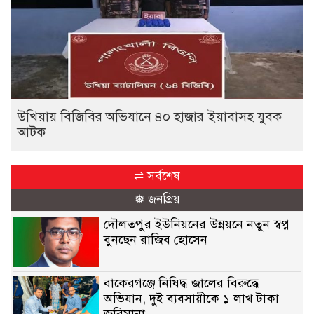
উখিয়ায় বিজিবির অভিযানে ৪০ হাজার ইয়াবাসহ যুবক
আটক
⇌ সর্বশেষ
❅ জনপ্রিয়
দৌলতপুর ইউনিয়নের উন্নয়নে নতুন স্বপ্ন
বুনছেন রাজিব হোসেন
বাকেরগঞ্জে নিষিদ্ধ জালের বিরুদ্ধে
অভিযান, দুই ব্যবসায়ীকে ১ লাখ টাকা
জরিমানা