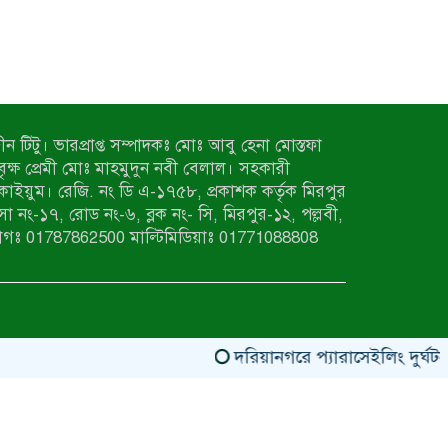
ন টিটু। ভারপ্রাপ্ত সম্পাদকঃ মোঃ আবু হেনা মোস্তফা
 বৃক্ষ প্রেমী মোঃ মাহমুদুন নবী বেলাল। সহকারী
কাইয়ুম। রেজি. নং ডি এ-১৭৫৮, প্রকাশক কর্তৃক মিরপুর
াসা নং-১৭, রোড নং-৬, ব্লক নং- সি, মিরপুর-১২, পল্লবী,
াগঃ 01787862500 মাল্টিমিডিয়াঃ 01771088808
দরিয়ানগরে প্যারাসেইলিং দুর্ঘটনায়