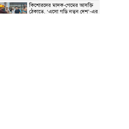
কিশোরদের মাদক-গেমের আসক্তি
ঠেকাতে, ‘এসো গড়ি নতুন দেশ’-এর
ফুটবল বিতরণ
রাজশাহীতে নগদ অর্থ ও হেরোইন-
সহ স্বামী-স্ত্রী আটক
নন্দীগ্রামে সরকারি খাস জমির রাস্তা
দখল, চলাচলে চরম দুর্ভোগ;
ইউএনওর হস্তক্ষেপ কামনা
নাটোরের পাটুলে পানিতে ডুবে
নন্দীগ্রামের স্কুলছাত্রের মর্মান্তিক মৃত্যু
সেনাবাহিনীর চাকরি হারিয়ে ভুয়া
ডিবি পুলিশ পরিচয়ে চাঁদাবাজি,
গণপিটুনির পর কারাগারে প্রতারক।
বাঘার সাহিন সরকারের তিন
ক্যাটাগরিতে প্রথম স্থান অর্জন;
সংস্কৃতি অঙ্গনেও রয়েছে তাঁর বহুমুখী