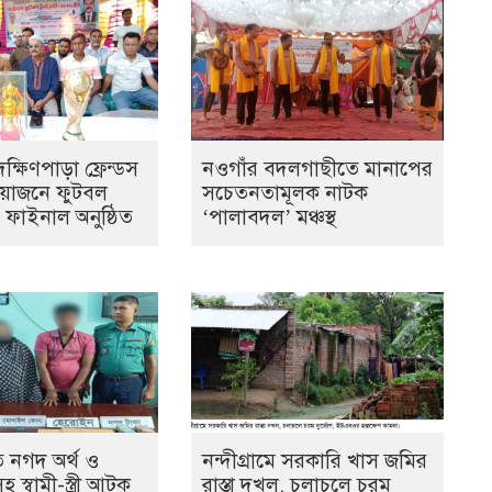
্ষিণপাড়া ফ্রেন্ডস
নওগাঁর বদলগাছীতে মানাপের
আয়োজনে ফুটবল
সচেতনতামূলক নাটক
ের ফাইনাল অনুষ্ঠিত
‘পালাবদল’ মঞ্চস্থ
 নগদ অর্থ ও
নন্দীগ্রামে সরকারি খাস জমির
স্বামী-স্ত্রী আটক
রাস্তা দখল, চলাচলে চরম