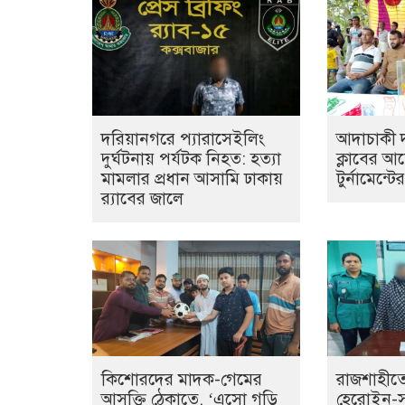
দরিয়ানগরে প্যারাসেইলিং
আদাচাকী দক
দুর্ঘটনায় পর্যটক নিহত: হত্যা
ক্লাবের 
মামলার প্রধান আসামি ঢাকায়
টুর্নামেন্ট
র‌্যাবের জালে
কিশোরদের মাদক-গেমের
রাজশাহীতে
আসক্তি ঠেকাতে, ‘এসো গড়ি
হেরোইন-সহ 