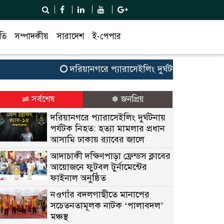
তি
সম্পাদকীয়
সারাদেশ
ই-পেপার
দরিয়ানগরে প্যারাসেইলিং দুর্ঘটনায় পর্যটক নিহত: 
⇌ সর্বশেষ
❅ জনপ্রিয়
দরিয়ানগরে প্যারাসেইলিং দুর্ঘটনায়
পর্যটক নিহত: হত্যা মামলার প্রধান
আসামি ঢাকায় র‌্যাবের জালে
আদাচাকী দক্ষিণপাড়া ফ্রেন্ডস ক্লাবের
আয়োজনে ফুটবল টুর্নামেন্টের
ফাইনাল অনুষ্ঠিত
নওগাঁর বদলগাছীতে মানাপের
সচেতনতামূলক নাটক ‘পালাবদল’
মঞ্চস্থ