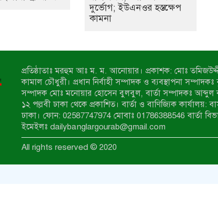
দুর্ভোগ; ইউএনওর হস্তক্ষেপ
কামনা
প্রতিষ্ঠাতাঃ মরহুম আঃ ম. ম. আনোয়ার। প্রকাশক: মোঃ তমিজউদ্দী
কামাল চৌধুরী। প্রধান নির্বাহী সম্পাদক ও ব্যবস্থাপনা সম্পাদকঃ
সম্পাদক মোঃ মনোয়ার হোসেন বুলবুল, বার্তা সম্পাদকঃ আব্দুল 
১২ পল্লবী ঢাকা থেকে প্রকাশিত। বার্তা ও বাণিজ্যিক কার্যালয়: ব
ঢাকা। ফোন: 02587747974 মোবাঃ 01786388546 বার্তা বিভ
ইমেইলঃ dailybanglargourab@gmail.com
All rights reserved © 2020
zahidit.com