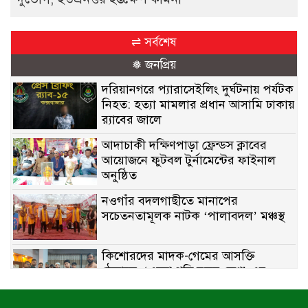
⇌ সর্বশেষ
❅ জনপ্রিয়
দরিয়ানগরে প্যারাসেইলিং দুর্ঘটনায় পর্যটক
নিহত: হত্যা মামলার প্রধান আসামি ঢাকায়
র‌্যাবের জালে
আদাচাকী দক্ষিণপাড়া ফ্রেন্ডস ক্লাবের
আয়োজনে ফুটবল টুর্নামেন্টের ফাইনাল
অনুষ্ঠিত
নওগাঁর বদলগাছীতে মানাপের
সচেতনতামূলক নাটক ‘পালাবদল’ মঞ্চস্থ
কিশোরদের মাদক-গেমের আসক্তি
ঠেকাতে, ‘এসো গড়ি নতুন দেশ’-এর
ফুটবল বিতরণ