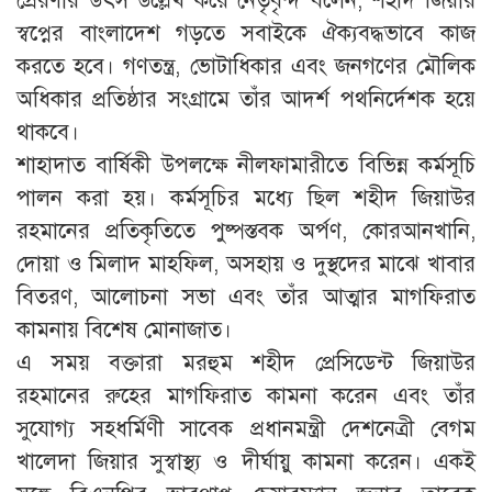
প্রেরণার উৎস উল্লেখ করে নেতৃবৃন্দ বলেন, শহীদ জিয়ার
স্বপ্নের বাংলাদেশ গড়তে সবাইকে ঐক্যবদ্ধভাবে কাজ
করতে হবে। গণতন্ত্র, ভোটাধিকার এবং জনগণের মৌলিক
অধিকার প্রতিষ্ঠার সংগ্রামে তাঁর আদর্শ পথনির্দেশক হয়ে
থাকবে।
শাহাদাত বার্ষিকী উপলক্ষে নীলফামারীতে বিভিন্ন কর্মসূচি
পালন করা হয়। কর্মসূচির মধ্যে ছিল শহীদ জিয়াউর
রহমানের প্রতিকৃতিতে পুষ্পস্তবক অর্পণ, কোরআনখানি,
দোয়া ও মিলাদ মাহফিল, অসহায় ও দুস্থদের মাঝে খাবার
বিতরণ, আলোচনা সভা এবং তাঁর আত্মার মাগফিরাত
কামনায় বিশেষ মোনাজাত।
এ সময় বক্তারা মরহুম শহীদ প্রেসিডেন্ট জিয়াউর
রহমানের রুহের মাগফিরাত কামনা করেন এবং তাঁর
সুযোগ্য সহধর্মিণী সাবেক প্রধানমন্ত্রী দেশনেত্রী বেগম
খালেদা জিয়ার সুস্বাস্থ্য ও দীর্ঘায়ু কামনা করেন। একই