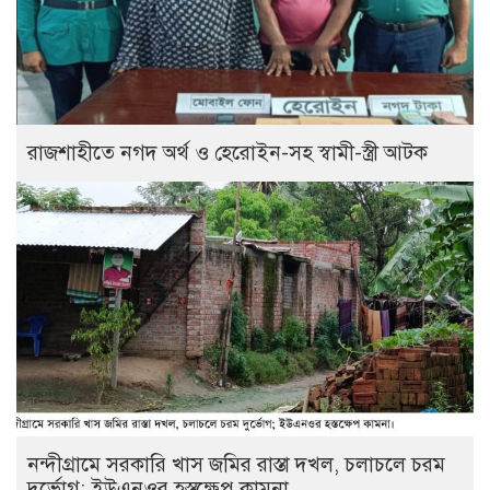
রাজশাহীতে নগদ অর্থ ও হেরোইন-সহ স্বামী-স্ত্রী আটক
নন্দীগ্রামে সরকারি খাস জমির রাস্তা দখল, চলাচলে চরম
দুর্ভোগ; ইউএনওর হস্তক্ষেপ কামনা