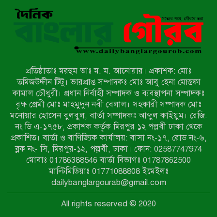
রাজশাহীতে নগদ অর্থ ও হেরোইন-সহ
স্বামী-স্ত্রী আটক
নন্দীগ্রামে সরকারি খাস জমির রাস্তা দখল,
চলাচলে চরম দুর্ভোগ; ইউএনওর হস্তক্ষেপ
কামনা
প্রতিষ্ঠাতাঃ মরহুম আঃ ম. ম. আনোয়ার। প্রকাশক: মোঃ
নাটোরের পাটুলে পানিতে ডুবে নন্দীগ্রামের
তমিজউদ্দীন টিটু। ভারপ্রাপ্ত সম্পাদকঃ মোঃ আবু হেনা মোস্তফা
স্কুলছাত্রের মর্মান্তিক মৃত্যু
কামাল চৌধুরী। প্রধান নির্বাহী সম্পাদক ও ব্যবস্থাপনা সম্পাদকঃ
বৃক্ষ প্রেমী মোঃ মাহমুদুন নবী বেলাল। সহকারী সম্পাদক মোঃ
মনোয়ার হোসেন বুলবুল, বার্তা সম্পাদকঃ আব্দুল কাইয়ুম। রেজি.
সেনাবাহিনীর চাকরি হারিয়ে ভুয়া ডিবি
নং ডি এ-১৭৫৮, প্রকাশক কর্তৃক মিরপুর ১২ পল্লবী ঢাকা থেকে
পুলিশ পরিচয়ে চাঁদাবাজি, গণপিটুনির পর
প্রকাশিত। বার্তা ও বাণিজ্যিক কার্যালয়: বাসা নং-১৭, রোড নং-৬,
কারাগারে প্রতারক।
ব্লক নং- সি, মিরপুর-১২, পল্লবী, ঢাকা। ফোন: 02587747974
বাঘার সাহিন সরকারের তিন ক্যাটাগরিতে
মোবাঃ 01786388546 বার্তা বিভাগঃ 01787862500
প্রথম স্থান অর্জন; সংস্কৃতি অঙ্গনেও রয়েছে
মাল্টিমিডিয়াঃ 01771088808 ইমেইলঃ
তাঁর বহুমুখী প্রতিভা!
dailybanglargourab@gmail.com
আওয়ামী সন্ত্রাসীদের দ্রুত গ্রেফতার ও
All rights reserved © 2020
বিচারের দাবিতে নীলফামারীতে বিক্ষোভ ও