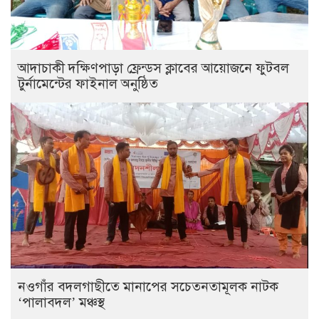
আদাচাকী দক্ষিণপাড়া ফ্রেন্ডস ক্লাবের আয়োজনে ফুটবল
টুর্নামেন্টের ফাইনাল অনুষ্ঠিত
নওগাঁর বদলগাছীতে মানাপের সচেতনতামূলক নাটক
‘পালাবদল’ মঞ্চস্থ