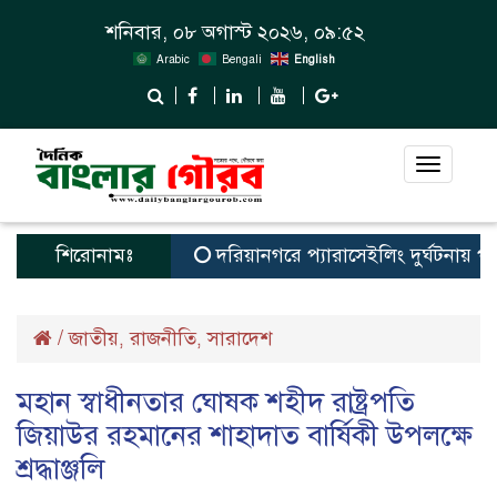
শনিবার, ০৮ অগাস্ট ২০২৬, ০৯:৫২
Arabic
Bengali
English
Toggle
navigat
শিরোনামঃ
দরিয়ানগরে প্যারাসেইলিং দুর্ঘটনায় পর্যটক 
/
জাতীয়
রাজনীতি
সারাদেশ
,
,
মহান স্বাধীনতার ঘোষক শহীদ রাষ্ট্রপতি
জিয়াউর রহমানের শাহাদাত বার্ষিকী উপলক্ষে
শ্রদ্ধাঞ্জলি