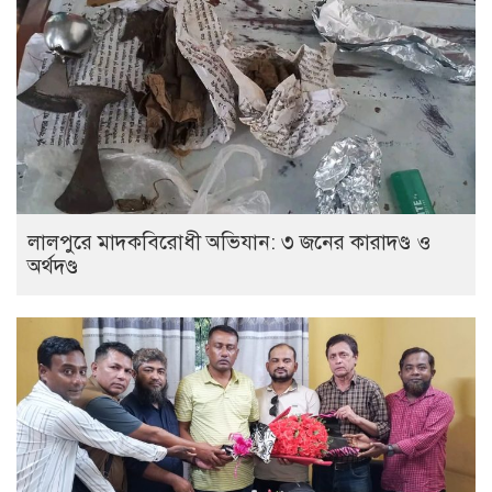
লালপুরে মাদকবিরোধী অভিযান: ৩ জনের কারাদণ্ড ও
অর্থদণ্ড