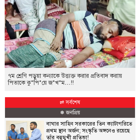
৭ম শ্রেণি পড়ুয়া কন্যাকে উত্ত্যক্ত করার প্রতিবাদ করায়
পিতাকে কু*পি*য়ে জ*খ*ম…!!
⇌ সর্বশেষ
❅ জনপ্রিয়
বাঘার সাহিন সরকারের তিন ক্যাটাগরিতে
প্রথম স্থান অর্জন; সংস্কৃতি অঙ্গনেও রয়েছে
তাঁর বহুমুখী প্রতিভা!