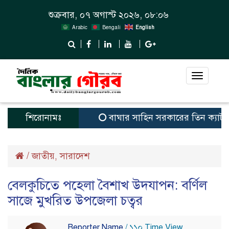
শুক্রবার, ০৭ অগাস্ট ২০২৬, ০৮:০৬
Arabic
Bengali
English
Toggle
navigat
শিরোনামঃ
বাঘার সাহিন সরকারের তিন ক্যাটাগরিতে প
/
জাতীয়
সারাদেশ
,
বেলকুচিতে পহেলা বৈশাখ উদযাপন: বর্ণিল
সাজে মুখরিত উপজেলা চত্বর
Reporter Name
/ ১১০ Time View