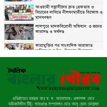
আওয়ামী সন্ত্রাসীদের দ্রুত গ্রেফতার ও
বিচারের দাবিতে নীলফামারীতে বিক্ষোভ ও
মানববন্ধন
লালপুরে মাদকবিরোধী অভিযান: ৩ জনের
কারাদণ্ড ও অর্থদণ্ড
কারামুক্তির পর সাংবাদিক আরাফাত
সানিকে সংবর্ধনা, টেকনাফ উপজেলা
প্রেসক্লাবের ফুলেল শুভেচ্ছা
বাকেরগঞ্জে সাজাপ্রাপ্ত আসামি গ্রেপ্তার
মিয়ানমারের সীমান্তে স্থলমাইন বিস্ফোরণ:
উখিয়ার এক যুবকের পা বিচ্ছিন্ন
প্রতিষ্ঠাতাঃ মরহুম আঃ ম. ম. আনোয়ার। প্রকাশক: মোঃ
৭ম শ্রেণি পড়ুয়া কন্যাকে উত্ত্যক্ত করার
তমিজউদ্দীন টিটু। ভারপ্রাপ্ত সম্পাদকঃ মোঃ আবু হেনা মোস্তফা