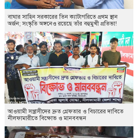
বাঘার সাহিন সরকারের তিন ক্যাটাগরিতে প্রথম স্থান
অর্জন; সংস্কৃতি অঙ্গনেও রয়েছে তাঁর বহুমুখী প্রতিভা!
আওয়ামী সন্ত্রাসীদের দ্রুত গ্রেফতার ও বিচারের দাবিতে
নীলফামারীতে বিক্ষোভ ও মানববন্ধন