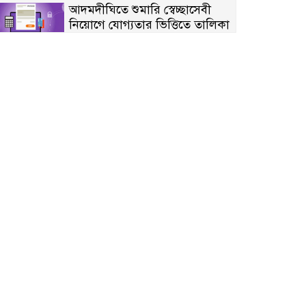
আদমদীঘিতে শুমারি স্বেচ্ছাসেবী
নিয়োগে যোগ্যতার ভিত্তিতে তালিকা
প্রকাশ; নির্বাচিতদের আ.লীগ ট্যাগে
প্রচারণা
সংবাদ প্রকাশের জেরে সাংবাদিককে
দেখে নেওয়ার হুমকি দিলেন দোড়া
মাদরাসার পরিচয় দেওয়া সভাপতি
উখিয়ায় বিজিবির অভিযানে ৪০
হাজার ইয়াবাসহ যুবক আটক
পোরশায় ৭ মাসে ১৯ জনের
অপমৃত্যু, শীর্ষে আত্মহত্যা
হিন্দু বৌদ্ধ খ্রিস্টান কল্যাণ ফ্রন্টের
নীলফামারী কমিটি নিয়ে প্রশ্ন,
প্রতিবাদে সদস্য সচিব
দরিয়ানগরে প্যারাসেইলিং দুর্ঘটনায়
পর্যটক নিহত: হত্যা মামলার প্রধান