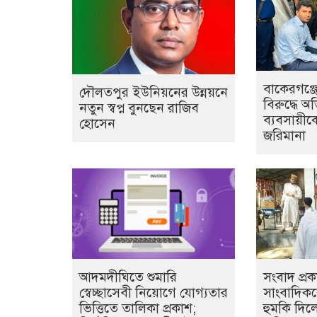
বাকেরগঞ্জে
দৌলতপুর ইউনিয়নের উন্নয়নে
বিরুদ্ধে অ
নতুন স্বপ্ন বুনছেন রাজিব
ব্যবসায়ীক
হোসেন
জরিমানা
আদমদীঘিতে শুমারি
সংবাদ প্র
স্বেচ্ছাসেবী নিয়োগে যোগ্যতার
সাংবাদিক
ভিত্তিতে তালিকা প্রকাশ;
হুমকি দিল