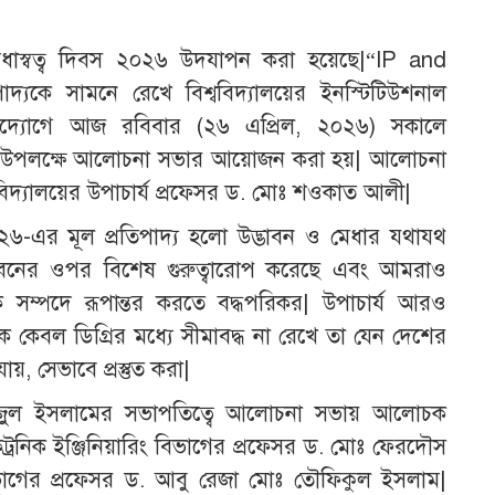
 মেধাস্বত্ব দিবস ২০২৬ উদযাপন করা হয়েছে|“IP and
্যকে সামনে রেখে বিশ্ববিদ্যালয়ের ইনস্টিটিউশনাল
র উদ্যোগে আজ রবিবার (২৬ এপ্রিল, ২০২৬) সকালে
ায় এ উপলক্ষে আলোচনা সভার আয়োজন করা হয়| আলোচনা
্ববিদ্যালয়ের উপাচার্য প্রফেসর ড. মোঃ শওকাত আলী|
০২৬-এর মূল প্রতিপাদ্য হলো উদ্ভাবন ও মেধার যথাযথ
্ভাবনের ওপর বিশেষ গুরুত্বারোপ করেছে এবং আমরাও
াকে সম্পদে রূপান্তর করতে বদ্ধপরিকর| উপাচার্য আরও
কে কেবল ডিগ্রির মধ্যে সীমাবদ্ধ না রেখে তা যেন দেশের
, সেভাবে প্রস্তুত করা|
জুল ইসলামের সভাপতিত্বে আলোচনা সভায় আলোচক
েকট্রনিক ইঞ্জিনিয়ারিং বিভাগের প্রফেসর ড. মোঃ ফেরদৌস
 বিভাগের প্রফেসর ড. আবু রেজা মোঃ তৌফিকুল ইসলাম|