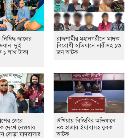
 নিষিদ্ধ জালের
রাজশাহীর মহানগরীতে মাদক
ভিযান, দুই
বিরোধী অভিযানে নারীসহ ১৩
ে ১ লাখ টাকা
জন আটক
কাশের জেরে
উখিয়ায় বিজিবির অভিযানে
কে দেখে নেওয়ার
৪০ হাজার ইয়াবাসহ যুবক
েন দোড়া মাদরাসার
আটক