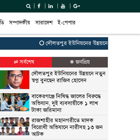
তি
সম্পাদকীয়
সারাদেশ
ই-পেপার
দৌলতপুর ইউনিয়নের উন্নয়নে নতুন স্বপ্ন বুনছেন 
⇌ সর্বশেষ
❅ জনপ্রিয়
দৌলতপুর ইউনিয়নের উন্নয়নে নতুন
স্বপ্ন বুনছেন রাজিব হোসেন
বাকেরগঞ্জে নিষিদ্ধ জালের বিরুদ্ধে
অভিযান, দুই ব্যবসায়ীকে ১ লাখ
টাকা জরিমানা
রাজশাহীর মহানগরীতে মাদক
বিরোধী অভিযানে নারীসহ ১৩ জন
আটক