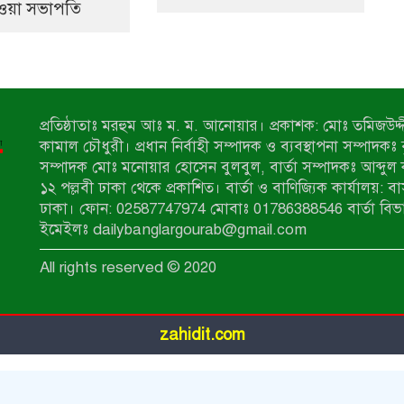
ওয়া সভাপতি
প্রতিষ্ঠাতাঃ মরহুম আঃ ম. ম. আনোয়ার। প্রকাশক: মোঃ তমিজউদ্দী
কামাল চৌধুরী। প্রধান নির্বাহী সম্পাদক ও ব্যবস্থাপনা সম্পাদকঃ
সম্পাদক মোঃ মনোয়ার হোসেন বুলবুল, বার্তা সম্পাদকঃ আব্দুল 
১২ পল্লবী ঢাকা থেকে প্রকাশিত। বার্তা ও বাণিজ্যিক কার্যালয়: ব
ঢাকা। ফোন: 02587747974 মোবাঃ 01786388546 বার্তা বিভ
ইমেইলঃ dailybanglargourab@gmail.com
All rights reserved © 2020
zahidit.com