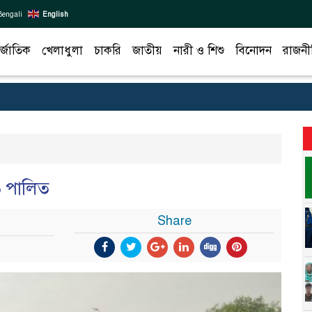
Bengali
English
র্জাতিক
খেলাধুলা
চাকরি
জাতীয়
নারী ও শিশু
বিনোদন
রাজনী
৬ পালিত
Share