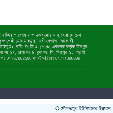
ন টিটু। ভারপ্রাপ্ত সম্পাদকঃ মোঃ আবু হেনা মোস্তফা
 বৃক্ষ প্রেমী মোঃ মাহমুদুন নবী বেলাল। সহকারী
কাইয়ুম। রেজি. নং ডি এ-১৭৫৮, প্রকাশক কর্তৃক মিরপুর
াসা নং-১৭, রোড নং-৬, ব্লক নং- সি, মিরপুর-১২, পল্লবী,
াগঃ 01787862500 মাল্টিমিডিয়াঃ 01771088808
দৌলতপুর ইউনিয়নের উন্নয়নে নতুন স