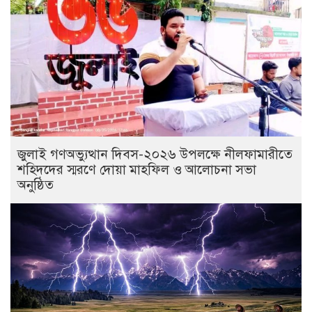
জুলাই গণঅভ্যুত্থান দিবস-২০২৬ উপলক্ষে নীলফামারীতে
শহিদদের স্মরণে দোয়া মাহফিল ও আলোচনা সভা
অনুষ্ঠিত