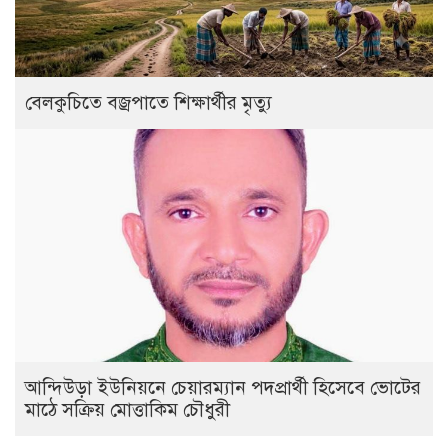
বেলকুচিতে বজ্রপাতে শিক্ষার্থীর মৃত্যু
আন্দিউড়া ইউনিয়নে চেয়ারম্যান পদপ্রার্থী হিসেবে ভোটের
মাঠে সক্রিয় মোত্তাকিম চৌধুরী