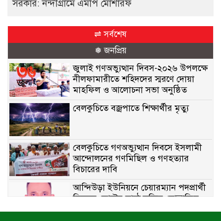
সরকার: নন্দীগ্রামে এমপি মোশারফ
⇌ সর্বশেষ
❅ জনপ্রিয়
জুলাই গণঅভ্যুত্থান দিবস-২০২৬ উপলক্ষে
নীলফামারীতে শহিদদের স্মরণে দোয়া
মাহফিল ও আলোচনা সভা অনুষ্ঠিত
বেলকুচিতে বজ্রপাতে শিক্ষার্থীর মৃত্যু
বেলকুচিতে গণঅভ্যুত্থান দিবসে ইসলামী
আন্দোলনের গণমিছিল ও গণহত্যার
বিচারের দাবি
আন্দিউড়া ইউনিয়নে চেয়ারম্যান পদপ্রার্থী
হিসেবে ভোটের মাঠে সক্রিয় মোত্তাকিম
চৌধুরী