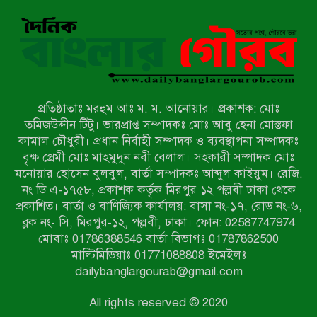
নন্দীগ্রামে বিএনপির বিশাল বিজয় র‍্যালী
নওগাঁয় সন্ত্রাসী হামলায় বিএনপি নেতা
গুরুতর জখম
প্রতিষ্ঠাতাঃ মরহুম আঃ ম. ম. আনোয়ার। প্রকাশক: মোঃ
টেকনাফের পাহাড়ে র‍্যাবের অভিযান:
তমিজউদ্দীন টিটু। ভারপ্রাপ্ত সম্পাদকঃ মোঃ আবু হেনা মোস্তফা
অপহৃত ৩ রোহিঙ্গা উদ্ধার, গ্রেপ্তার ১
কামাল চৌধুরী। প্রধান নির্বাহী সম্পাদক ও ব্যবস্থাপনা সম্পাদকঃ
বৃক্ষ প্রেমী মোঃ মাহমুদুন নবী বেলাল। সহকারী সম্পাদক মোঃ
মনোয়ার হোসেন বুলবুল, বার্তা সম্পাদকঃ আব্দুল কাইয়ুম। রেজি.
পোরশায় গণঅভ্যুত্থান দিবসে শহিদ ও
নং ডি এ-১৭৫৮, প্রকাশক কর্তৃক মিরপুর ১২ পল্লবী ঢাকা থেকে
জুলাই যোদ্ধাদের সংবর্ধনা
প্রকাশিত। বার্তা ও বাণিজ্যিক কার্যালয়: বাসা নং-১৭, রোড নং-৬,
ব্লক নং- সি, মিরপুর-১২, পল্লবী, ঢাকা। ফোন: 02587747974
৩৬ জুলাই মহামুক্তি দিবস: শ্রমজীবী
মোবাঃ 01786388546 বার্তা বিভাগঃ 01787862500
মানুষের অধিকার রক্ষায় সিরাজগঞ্জে শ্রমিক
মাল্টিমিডিয়াঃ 01771088808 ইমেইলঃ
অধিকার পরিষদের জোরালো অবস্থান
dailybanglargourab@gmail.com
বাকেরগঞ্জে ইমাম, মোয়াজ্জিন ও
All rights reserved © 2020
খাদেমদের সাথে এমপি আবুল হোসেনের