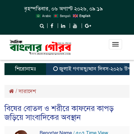
বৃহস্পতিবার, ০৬ অগাস্ট ২০২৬, ০৯:১৯
Arabic
Bengali
English
Toggle
navigat
শিরোনামঃ
জুলাই গণঅভ্যুত্থান দিবস-২০২৬ উপলক্ষে
/
সারাদেশ
বিষের বোতল ও শরীরে কাফনের কাপড়
জড়িয়ে সাংবাদিকের অবস্থান
Reporter Name
/ ৫০৭ Time View