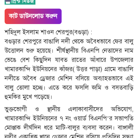
কাট ডাউনলোড করুন
শহিদুল ইসলাম শাওন শেরপুর(বগুড়া) :
বগুড়ার শেরপুরে বাঙালি নদী থেকে অবৈধভাবে ফের বালু
উত্তোলন শুরু হয়েছে। শীর্ষস্থানীয় বিএনপি নেতাদের নাম
ভেঙে বেশ কিছুদিন যাবত রাতের আঁধারে উপজেলার
খামারকান্দি ইউনিয়নের ঝাঁজর( উত্তর পাড়া) গ্রামে বাঙালি
নদীতে অবৈধ ড্রেজার মেশিন বসিয়ে অব্যাহতভাবে এই
বালু তোলা হচ্ছে। এতে করে ফসলি জমি ও বসতবাড়ি
হুমকির মুখে পড়েছে।
ভুক্তভোগী ও স্থানীয় এলাকাবাসীদের অভিযোগ,
খামারকান্দি ইউনিয়নের ৭ নং ওয়ার্ড বিএনপি’র সভাপতি
মোস্তাক দীর্ঘদিন ধরে মাটি-বালুর ব্যবসা করেন। বাঙ্গালী
নদীর একাধিক স্থানে ড্রেজার মেশিন বসিয়ে প্রতিদিন সন্ধ্যা