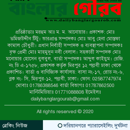
নন্দীগ্রামে সরকারি খাস জমির রাস্তা দখল,
চলাচলে চরম দুর্ভোগ; ইউএনওর হস্তক্ষেপ
কামনা
প্রতিষ্ঠাতাঃ মরহুম আঃ ম. ম. আনোয়ার। প্রকাশক: মোঃ
নাটোরের পাটুলে পানিতে ডুবে নন্দীগ্রামের
তমিজউদ্দীন টিটু। ভারপ্রাপ্ত সম্পাদকঃ মোঃ আবু হেনা মোস্তফা
স্কুলছাত্রের মর্মান্তিক মৃত্যু
কামাল চৌধুরী। প্রধান নির্বাহী সম্পাদক ও ব্যবস্থাপনা সম্পাদকঃ
বৃক্ষ প্রেমী মোঃ মাহমুদুন নবী বেলাল। সহকারী সম্পাদক মোঃ
মনোয়ার হোসেন বুলবুল, বার্তা সম্পাদকঃ আব্দুল কাইয়ুম। রেজি.
সেনাবাহিনীর চাকরি হারিয়ে ভুয়া ডিবি
নং ডি এ-১৭৫৮, প্রকাশক কর্তৃক মিরপুর ১২ পল্লবী ঢাকা থেকে
পুলিশ পরিচয়ে চাঁদাবাজি, গণপিটুনির পর
প্রকাশিত। বার্তা ও বাণিজ্যিক কার্যালয়: বাসা নং-১৭, রোড নং-৬,
কারাগারে প্রতারক।
ব্লক নং- সি, মিরপুর-১২, পল্লবী, ঢাকা। ফোন: 02587747974
বাঘার সাহিন সরকারের তিন ক্যাটাগরিতে
মোবাঃ 01786388546 বার্তা বিভাগঃ 01787862500
প্রথম স্থান অর্জন; সংস্কৃতি অঙ্গনেও রয়েছে
মাল্টিমিডিয়াঃ 01771088808 ইমেইলঃ
তাঁর বহুমুখী প্রতিভা!
dailybanglargourab@gmail.com
আওয়ামী সন্ত্রাসীদের দ্রুত গ্রেফতার ও
All rights reserved © 2020
বিচারের দাবিতে নীলফামারীতে বিক্ষোভ ও
মানববন্ধন
ব্রেকিং নিউজ
দরিয়ানগরে প্যারাসেইলিং দুর্ঘটনায় পর্