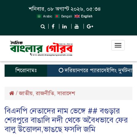
শনিবার, ০৮ অগাস্ট ২০২৬, ০৫:৩৪
Arabic
Bengali
English
Toggle
navigat
শিরোনামঃ
দরিয়ানগরে প্যারাসেইলিং দুর্ঘটনায় পর্য
/
জাতীয়
রাজনীতি
সারাদেশ
,
,
বিএনপি নেতাদের নাম ভেঙ্গে ## বগুড়ার
শেরপুরে বাঙালি নদী থেকে অবৈধভাবে ফের
বালু উত্তোলন,ভাঙছে ফসলি জমি