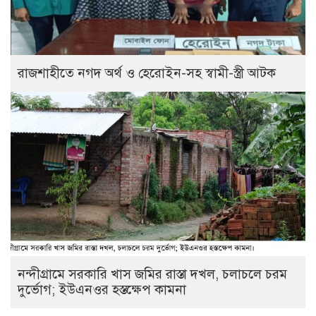
রাজশাহীতে নগদ অর্থ ও হেরোইন-সহ স্বামী-স্ত্রী আটক
নন্দীগ্রামে সরকারি খাস জমির রাস্তা দখল, চলাচলে চরম
দুর্ভোগ; ইউএনওর হস্তক্ষেপ কামনা