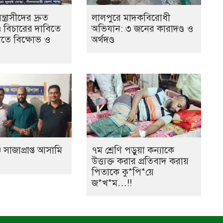
ত্রাসীদের দ্রুত
লালপুরে মাদকবিরোধী
ও বিচারের দাবিতে
অভিযান: ৩ জনের কারাদণ্ড ও
তে বিক্ষোভ ও
অর্থদণ্ড
 সাজাপ্রাপ্ত আসামি
৭ম শ্রেণি পড়ুয়া কন্যাকে
উত্ত্যক্ত করার প্রতিবাদ করায়
পিতাকে কু*পি*য়ে
জ*খ*ম…!!