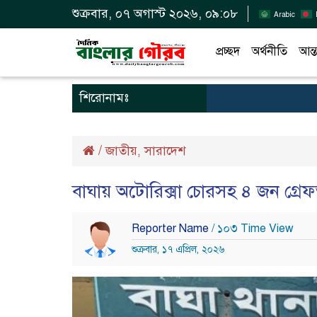
শুক্রবার, ০৭ অগাস্ট ২০২৬, ০৯:০৮
Arabic
প্রচ্ছদ
অর্থনীতি
আন্ত
শিরোনামঃ
/
জাতীয়
সারাদেশ
,
বাঘায় অটোরিক্সা চোরসহ ৪ জন গ্রেফ
Reporter Name
/ ১০৩ Time View
শুক্রবার, ১৭ এপ্রিল, ২০২৬