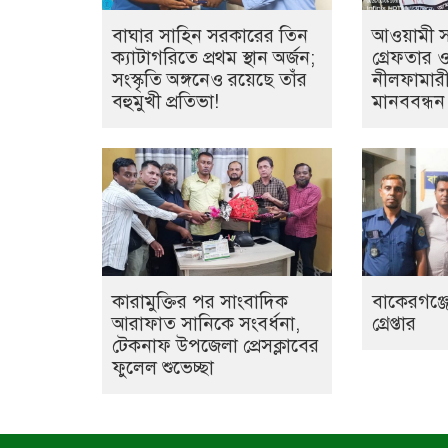
বাঘার সাহিন সরকারের তিন
আওয়ামী সন্
ক্যাটাগরিতে প্রথম স্থান অর্জন;
গ্রেফতার 
সংস্কৃতি অঙ্গনেও রয়েছে তাঁর
নীলফামারী
বহুমুখী প্রতিভা!
মানববন্ধন
কারামুক্তির পর সাংবাদিক
বাকেরগঞ্জে
আরাফাত সানিকে সংবর্ধনা,
গ্রেপ্তার
টেকনাফ উপজেলা প্রেসক্লাবের
ফুলেল শুভেচ্ছা