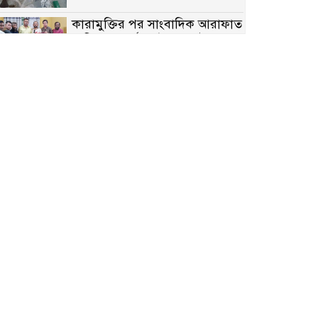
কারামুক্তির পর সাংবাদিক আরাফাত
সানিকে সংবর্ধনা, টেকনাফ উপজেলা
প্রেসক্লাবের ফুলেল শুভেচ্ছা
বাকেরগঞ্জে সাজাপ্রাপ্ত আসামি
গ্রেপ্তার
মিয়ানমারের সীমান্তে স্থলমাইন
বিস্ফোরণ: উখিয়ার এক যুবকের পা
বিচ্ছিন্ন
৭ম শ্রেণি পড়ুয়া কন্যাকে উত্ত্যক্ত
করার প্রতিবাদ করায় পিতাকে
কু*পি*য়ে জ*খ*ম…!!
জুলাই গণঅভ্যুত্থান দিবস-২০২৬
উপলক্ষে নীলফামারীতে শহিদদের
স্মরণে দোয়া মাহফিল ও আলোচনা
সভা অনুষ্ঠিত
বেলকুচিতে বজ্রপাতে শিক্ষার্থীর মৃত্যু