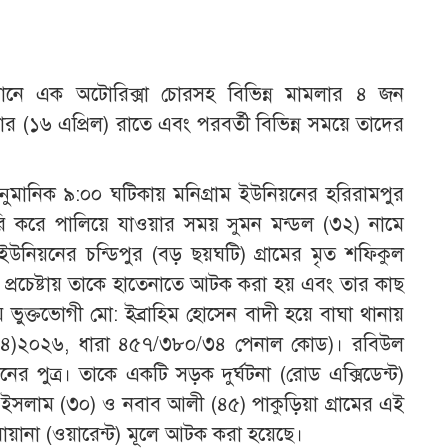
যানে এক অটোরিক্সা চোরসহ বিভিন্ন মামলার ৪ জন
 (১৬ এপ্রিল) রাতে এবং পরবর্তী বিভিন্ন সময়ে তাদের
আনুমানিক ৯:০০ ঘটিকায় মনিগ্রাম ইউনিয়নের হরিরামপুর
চুরি করে পালিয়ে যাওয়ার সময় সুমন মন্ডল (৩২) নামে
উনিয়নের চন্ডিপুর (বড় ছয়ঘটি) গ্রামের মৃত শফিকুল
 প্রচেষ্টায় তাকে হাতেনাতে আটক করা হয় এবং তার কাছ
য় ভুক্তভোগী মো: ইব্রাহিম হোসেন বাদী হয়ে বাঘা থানায়
২(৪)২০২৬, ধারা ৪৫৭/৩৮০/৩৪ পেনাল কোড)। রবিউল
র পুত্র। তাকে একটি সড়ক দুর্ঘটনা (রোড এক্সিডেন্ট)
ইসলাম (৩০) ও নবাব আলী (৪৫) পাকুড়িয়া গ্রামের এই
রোয়ানা (ওয়ারেন্ট) মূলে আটক করা হয়েছে।