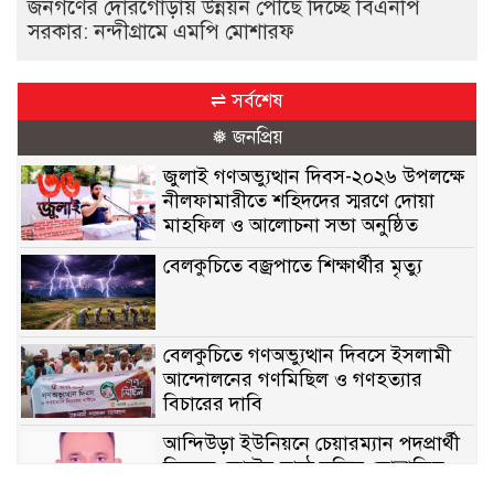
জনগণের দোরগোড়ায় উন্নয়ন পৌঁছে দিচ্ছে বিএনপি
সরকার: নন্দীগ্রামে এমপি মোশারফ
⇌ সর্বশেষ
❅ জনপ্রিয়
জুলাই গণঅভ্যুত্থান দিবস-২০২৬ উপলক্ষে
নীলফামারীতে শহিদদের স্মরণে দোয়া
মাহফিল ও আলোচনা সভা অনুষ্ঠিত
বেলকুচিতে বজ্রপাতে শিক্ষার্থীর মৃত্যু
বেলকুচিতে গণঅভ্যুত্থান দিবসে ইসলামী
আন্দোলনের গণমিছিল ও গণহত্যার
বিচারের দাবি
আন্দিউড়া ইউনিয়নে চেয়ারম্যান পদপ্রার্থী
হিসেবে ভোটের মাঠে সক্রিয় মোত্তাকিম
চৌধুরী