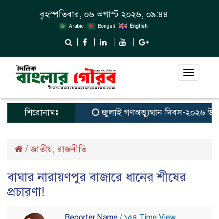
বৃহস্পতিবার, ০৬ অগাস্ট ২০২৬, ০৯:৪৪
Arabic
Bengali
English
Toggle
navigat
শিরোনামঃ
জুলাই গণঅভ্যুত্থান দিবস-২০২৬ উপলক্
/
জাতীয়
রাজনীতি
,
বাঘার নারায়ণপুর বাজারে ধানের শীষের
প্রচারণা!
Reporter Name
/ ১৫৪ Time View