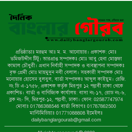
নন্দীগ্রামে বিএনপির বিশাল বিজয় র‍্যালী
নওগাঁয় সন্ত্রাসী হামলায় বিএনপি নেতা
গুরুতর জখম
প্রতিষ্ঠাতাঃ মরহুম আঃ ম. ম. আনোয়ার। প্রকাশক: মোঃ
টেকনাফের পাহাড়ে র‍্যাবের অভিযান:
তমিজউদ্দীন টিটু। ভারপ্রাপ্ত সম্পাদকঃ মোঃ আবু হেনা মোস্তফা
অপহৃত ৩ রোহিঙ্গা উদ্ধার, গ্রেপ্তার ১
কামাল চৌধুরী। প্রধান নির্বাহী সম্পাদক ও ব্যবস্থাপনা সম্পাদকঃ
বৃক্ষ প্রেমী মোঃ মাহমুদুন নবী বেলাল। সহকারী সম্পাদক মোঃ
মনোয়ার হোসেন বুলবুল, বার্তা সম্পাদকঃ আব্দুল কাইয়ুম। রেজি.
পোরশায় গণঅভ্যুত্থান দিবসে শহিদ ও
নং ডি এ-১৭৫৮, প্রকাশক কর্তৃক মিরপুর ১২ পল্লবী ঢাকা থেকে
জুলাই যোদ্ধাদের সংবর্ধনা
প্রকাশিত। বার্তা ও বাণিজ্যিক কার্যালয়: বাসা নং-১৭, রোড নং-৬,
ব্লক নং- সি, মিরপুর-১২, পল্লবী, ঢাকা। ফোন: 02587747974
৩৬ জুলাই মহামুক্তি দিবস: শ্রমজীবী
মোবাঃ 01786388546 বার্তা বিভাগঃ 01787862500
মানুষের অধিকার রক্ষায় সিরাজগঞ্জে শ্রমিক
মাল্টিমিডিয়াঃ 01771088808 ইমেইলঃ
অধিকার পরিষদের জোরালো অবস্থান
dailybanglargourab@gmail.com
বাকেরগঞ্জে ইমাম, মোয়াজ্জিন ও