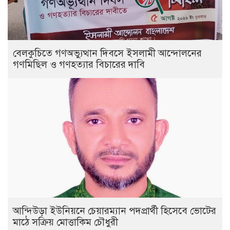
বেলকুচিতে গণঅভ্যুত্থান দিবসে ইসলামী আন্দোলনের
গণমিছিল ও গণহত্যার বিচারের দাবি
আন্দিউড়া ইউনিয়নে চেয়ারম্যান পদপ্রার্থী হিসেবে ভোটের
মাঠে সক্রিয় মোত্তাকিম চৌধুরী