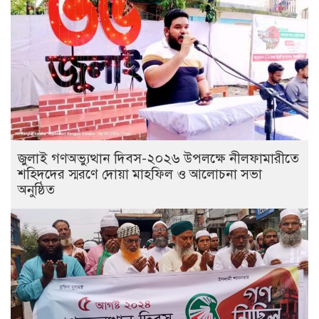
জুলাই গণঅভ্যুত্থান দিবস-২০২৬ উপলক্ষে নীলফামারীতে
শহিদদের স্মরণে দোয়া মাহফিল ও আলোচনা সভা
অনুষ্ঠিত