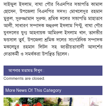
সাইফুল ইসলাম, বাঘা পৌর বিএনপির সভাপতি কামাল
হোসেন, উপজেলা বিএনপির সদস্য মোখলেসুর রহমান
মুকুল, সুরুজ্জামান সুরুজ, শ্রমিক দলের সভাপতি মাহাতাব
আলী, সাধারণ সম্পাদক জহুরুল ইসলাম পিন্টু, বাঘা পৌর
যুবদলের যুগ্ম আহবায়ক আমিরুল ইসলাম খান, তানভীর
ফয়সাল তুর্য, উপজেলা শ্রমিক দলের সাংগঠনিক সম্পাদক
মকলেচুর রহমান লিটন সহ জাতীয়তাবাদী আদর্শের
নেতাকর্মী ও সমর্থকরা উপস্থিত ছিলেন।
আপনার মতামত লিখুন :
Comments are closed.
More News Of This Category