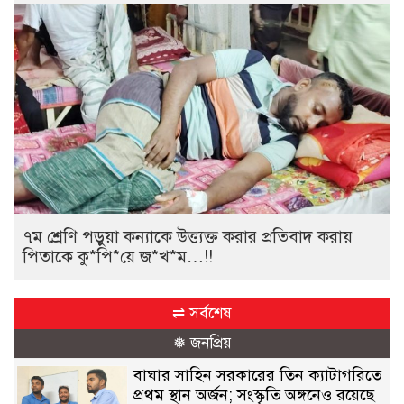
৭ম শ্রেণি পড়ুয়া কন্যাকে উত্ত্যক্ত করার প্রতিবাদ করায়
পিতাকে কু*পি*য়ে জ*খ*ম…!!
⇌ সর্বশেষ
❅ জনপ্রিয়
বাঘার সাহিন সরকারের তিন ক্যাটাগরিতে
প্রথম স্থান অর্জন; সংস্কৃতি অঙ্গনেও রয়েছে