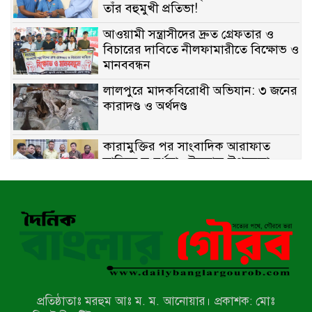
তাঁর বহুমুখী প্রতিভা!
আওয়ামী সন্ত্রাসীদের দ্রুত গ্রেফতার ও
বিচারের দাবিতে নীলফামারীতে বিক্ষোভ ও
মানববন্ধন
লালপুরে মাদকবিরোধী অভিযান: ৩ জনের
কারাদণ্ড ও অর্থদণ্ড
কারামুক্তির পর সাংবাদিক আরাফাত
সানিকে সংবর্ধনা, টেকনাফ উপজেলা
প্রেসক্লাবের ফুলেল শুভেচ্ছা
বাকেরগঞ্জে সাজাপ্রাপ্ত আসামি গ্রেপ্তার
মিয়ানমারের সীমান্তে স্থলমাইন বিস্ফোরণ:
উখিয়ার এক যুবকের পা বিচ্ছিন্ন
প্রতিষ্ঠাতাঃ মরহুম আঃ ম. ম. আনোয়ার। প্রকাশক: মোঃ