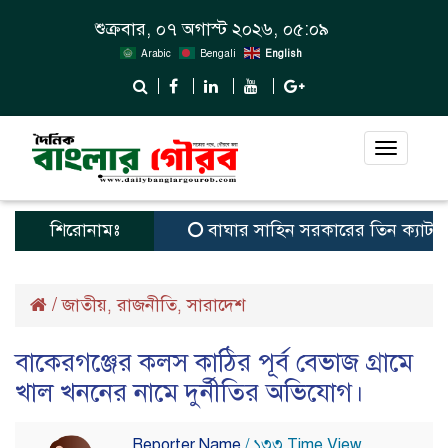
শুক্রবার, ০৭ অগাস্ট ২০২৬, ০৫:০৯
Arabic
Bengali
English
Toggle
navigat
শিরোনামঃ
বাঘার সাহিন সরকারের তিন ক্যাটাগরিতে প্র
/
জাতীয়
রাজনীতি
সারাদেশ
,
,
বাকেরগঞ্জের কলস কাঠির পূর্ব বেভাজ গ্রামে
খাল খননের নামে দুর্নীতির অভিযোগ।
Reporter Name
/ ১৩৩ Time View