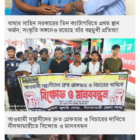
বাঘার সাহিন সরকারের তিন ক্যাটাগরিতে প্রথম স্থান
অর্জন; সংস্কৃতি অঙ্গনেও রয়েছে তাঁর বহুমুখী প্রতিভা!
আওয়ামী সন্ত্রাসীদের দ্রুত গ্রেফতার ও বিচারের দাবিতে
নীলফামারীতে বিক্ষোভ ও মানববন্ধন