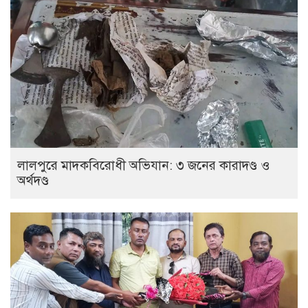
লালপুরে মাদকবিরোধী অভিযান: ৩ জনের কারাদণ্ড ও
অর্থদণ্ড