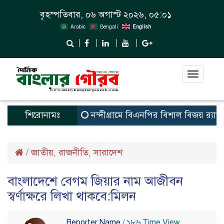
বৃহস্পতিবার, ০৬ অগাস্ট ২০২৬, ০৫:০১
Arabic
Bengali
English
Toggle
navigat
শিরোনামঃ
নন্দীগ্রামে বিএনপির বিশাল বিজয় র‍্যালী
নও
/
জাতীয়
রাজনীতি
সারাদেশ
,
,
বাংলাদেশে বেগম জিয়ার নাম আজীবন
স্বর্ণাক্ষরে লিখা থাকবে:মিলন
Reporter Name
/ ১৮৬ Time View