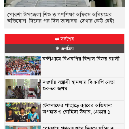
পোরশা উপজেলা শিশু ও গণশিক্ষা অফিসে অনিয়মের
অভিযোগ: দিনের পর দিন তালাবদ্ধ, দেখার কেউ নেই!
⇌ সর্বশেষ
❅ জনপ্রিয়
নন্দীগ্রামে বিএনপির বিশাল বিজয় র‍্যালী
নওগাঁয় সন্ত্রাসী হামলায় বিএনপি নেতা
গুরুতর জখম
টেকনাফের পাহাড়ে র‍্যাবের অভিযান:
অপহৃত ৩ রোহিঙ্গা উদ্ধার, গ্রেপ্তার ১
পোরশায় গণঅভ্যুত্থান দিবসে শহিদ ও