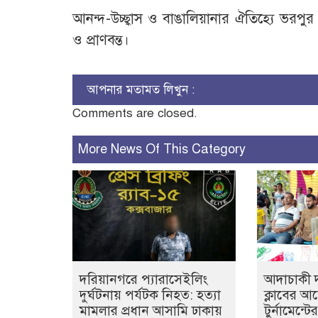
আনন্দ-উচ্ছ্বাস ও বাঙালিয়ানার ঐতিহ্যে ভর
ও প্রাণবন্ত।
আপনার মতামত লিখুন :
Comments are closed.
More News Of This Category
দরিয়ানগরে প্যারাসেইলিং
আদাচাকী দক
দুর্ঘটনায় পর্যটক নিহত: হত্যা
ক্লাবের 
মামলার প্রধান আসামি ঢাকায়
টুর্নামেন্ট