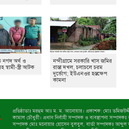
 নগদ অর্থ ও
নন্দীগ্রামে সরকারি খাস জমির
স্বামী-স্ত্রী আটক
রাস্তা দখল, চলাচলে চরম
দুর্ভোগ; ইউএনওর হস্তক্ষেপ
কামনা
প্রতিষ্ঠাতাঃ মরহুম আঃ ম. ম. আনোয়ার। প্রকাশক: মোঃ তমিজউদ্দী
কামাল চৌধুরী। প্রধান নির্বাহী সম্পাদক ও ব্যবস্থাপনা সম্পাদকঃ
সম্পাদক মোঃ মনোয়ার হোসেন বুলবুল, বার্তা সম্পাদকঃ আব্দুল 