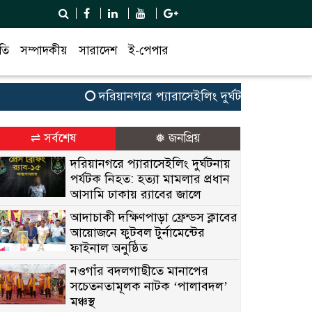
তি
সম্পাদকীয়
সারাদেশ
ই-পেপার
দরিয়ানগরে প্যারাসেইলিং দুর্ঘটনায় পর্যটক নিহত: হ
⇌ সর্বশেষ
❅ জনপ্রিয়
দরিয়ানগরে প্যারাসেইলিং দুর্ঘটনায়
পর্যটক নিহত: হত্যা মামলার প্রধান
আসামি ঢাকায় র‌্যাবের জালে
আদাচাকী দক্ষিণপাড়া ফ্রেন্ডস ক্লাবের
আয়োজনে ফুটবল টুর্নামেন্টের
ফাইনাল অনুষ্ঠিত
নওগাঁর বদলগাছীতে মানাপের
সচেতনতামূলক নাটক ‘পালাবদল’
মঞ্চস্থ