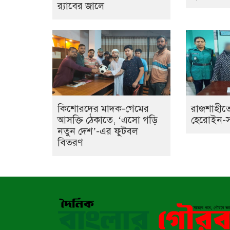
র‌্যাবের জালে
কিশোরদের মাদক-গেমের
রাজশাহীতে
আসক্তি ঠেকাতে, ‘এসো গড়ি
হেরোইন-সহ 
নতুন দেশ’-এর ফুটবল
বিতরণ