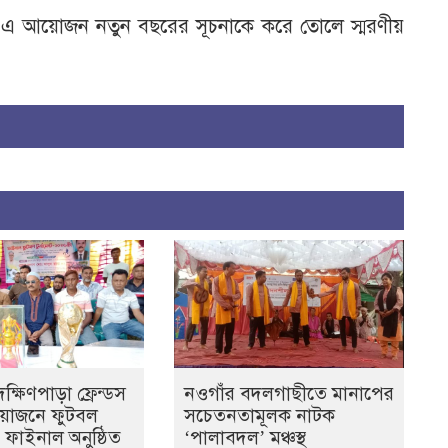
পুর এ আয়োজন নতুন বছরের সূচনাকে করে তোলে স্মরণীয়
্ষিণপাড়া ফ্রেন্ডস
নওগাঁর বদলগাছীতে মানাপের
আয়োজনে ফুটবল
সচেতনতামূলক নাটক
ের ফাইনাল অনুষ্ঠিত
‘পালাবদল’ মঞ্চস্থ