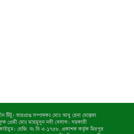
ন টিটু। ভারপ্রাপ্ত সম্পাদকঃ মোঃ আবু হেনা মোস্তফা
 বৃক্ষ প্রেমী মোঃ মাহমুদুন নবী বেলাল। সহকারী
কাইয়ুম। রেজি. নং ডি এ-১৭৫৮, প্রকাশক কর্তৃক মিরপুর