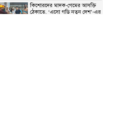
কিশোরদের মাদক-গেমের আসক্তি
ঠেকাতে, ‘এসো গড়ি নতুন দেশ’-এর
ফুটবল বিতরণ
রাজশাহীতে নগদ অর্থ ও হেরোইন-
সহ স্বামী-স্ত্রী আটক
নন্দীগ্রামে সরকারি খাস জমির রাস্তা
দখল, চলাচলে চরম দুর্ভোগ;
ইউএনওর হস্তক্ষেপ কামনা
নাটোরের পাটুলে পানিতে ডুবে
নন্দীগ্রামের স্কুলছাত্রের মর্মান্তিক মৃত্যু
সেনাবাহিনীর চাকরি হারিয়ে ভুয়া
ডিবি পুলিশ পরিচয়ে চাঁদাবাজি,
গণপিটুনির পর কারাগারে প্রতারক।
বাঘার সাহিন সরকারের তিন
ক্যাটাগরিতে প্রথম স্থান অর্জন;
সংস্কৃতি অঙ্গনেও রয়েছে তাঁর বহুমুখী