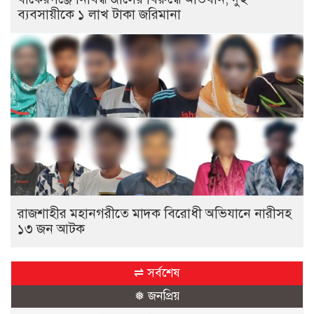
ব্যবসায়ীকে ১ লাখ টাকা জরিমানা
রাজশাহীর মহানগরীতে মাদক বিরোধী অভিযানে নারীসহ
১৩ জন আটক
⇌ সর্বশেষ
❅ জনপ্রিয়