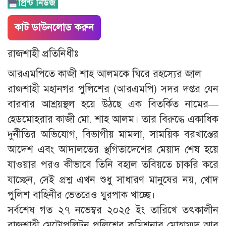
কাট ডাউনলোড করুন
রাজশাহী প্রতিনিধীঃ
আরএমপিতে কাজী শাহ আলমকে ঘিরে রহস্যের জাল
রাজশাহী মহানগর পুলিশের (আরএমপি) সদর দপ্তর যেন
বারবার আশ্রয়স্থল হয়ে উঠছে এক বিতর্কিত নামের—
হেডমোহরার কাজী মো. শাহ আলম। তার বিরুদ্ধে একাধিক
দুর্নীতির অভিযোগ, বিভাগীয় মামলা, সাময়িক বরখাস্তের
আদেশ এবং আদালতের স্থগিতাদেশের মেয়াদ শেষ হয়ে
যাওয়ার পরও কীভাবে তিনি বহাল তবিয়তে চাকরি করে
যাচ্ছেন, সেই প্রশ্ন এখন শুধু সাধারণ মানুষের নয়, খোদ
পুলিশ বাহিনীর ভেতরেও ঘুরপাক খাচ্ছে।
সর্বশেষ গত ২৭ নভেম্বর ২০২৫ ইং তারিখে তৎকালীন
রাজশাহী মেট্রোপলিটন পুলিশের কমিশনার মোহাম্মদ আবু