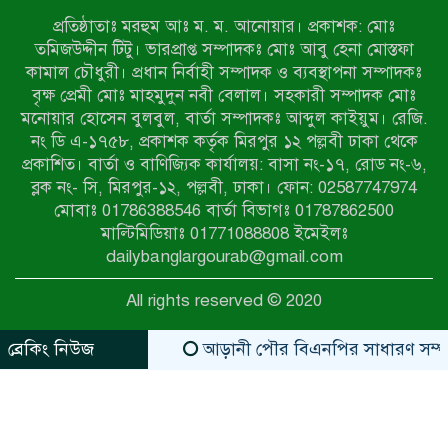
অভিযানে নারীসহ ১৩ জন আটক
প্রতিষ্ঠাতাঃ মরহুম আঃ ম. ম. আনোয়ার। প্রকাশক: মোঃ
তমিজউদ্দীন টিটু। ভারপ্রাপ্ত সম্পাদকঃ মোঃ আবু হেনা মোস্তফা
আদমদীঘিতে শুমারি স্বেচ্ছাসেবী নিয়োগে
কামাল চৌধুরী। প্রধান নির্বাহী সম্পাদক ও ব্যবস্থাপনা সম্পাদকঃ
যোগ্যতার ভিত্তিতে তালিকা প্রকাশ;
বৃক্ষ প্রেমী মোঃ মাহমুদুন নবী বেলাল। সহকারী সম্পাদক মোঃ
নির্বাচিতদের আ.লীগ ট্যাগে প্রচারণা
মনোয়ার হোসেন বুলবুল, বার্তা সম্পাদকঃ আব্দুল কাইয়ুম। রেজি.
নং ডি এ-১৭৫৮, প্রকাশক কর্তৃক মিরপুর ১২ পল্লবী ঢাকা থেকে
সংবাদ প্রকাশের জেরে সাংবাদিককে দেখে
প্রকাশিত। বার্তা ও বাণিজ্যিক কার্যালয়: বাসা নং-১৭, রোড নং-৬,
নেওয়ার হুমকি দিলেন দোড়া মাদরাসার
ব্লক নং- সি, মিরপুর-১২, পল্লবী, ঢাকা। ফোন: 02587747974
পরিচয় দেওয়া সভাপতি
মোবাঃ 01786388546 বার্তা বিভাগঃ 01787862500
উখিয়ায় বিজিবির অভিযানে ৪০ হাজার
মাল্টিমিডিয়াঃ 01771088808 ইমেইলঃ
ইয়াবাসহ যুবক আটক
dailybanglargourab@gmail.com
All rights reserved © 2020
পোরশায় ৭ মাসে ১৯ জনের অপমৃত্যু,
শীর্ষে আত্মহত্যা
ব্রেকিং নিউজ
আড়ানী পৌর বিএনপির সাধারণ সম্পাদক ও 
zahidit.com