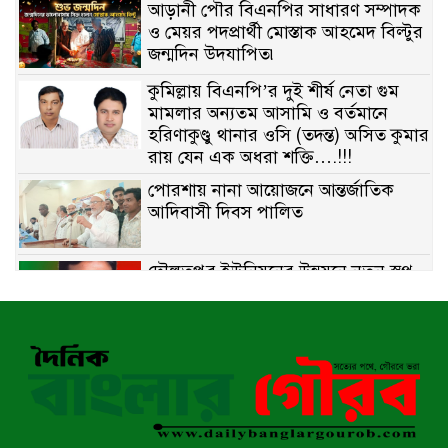
আড়ানী পৌর বিএনপির সাধারণ সম্পাদক
ও মেয়র পদপ্রার্থী মোস্তাক আহমেদ বিল্টুর
জন্মদিন উদযাপিত৷
কুমিল্লায় বিএনপি’র দুই শীর্ষ নেতা গুম
মামলার অন্যতম আসামি ও বর্তমানে
হরিণাকুণ্ডু থানার ওসি (তদন্ত) অসিত কুমার
রায় যেন এক অধরা শক্তি….!!!
পোরশায় নানা আয়োজনে আন্তর্জাতিক
আদিবাসী দিবস পালিত
দৌলতপুর ইউনিয়নের উন্নয়নে নতুন স্বপ্ন
বুনছেন রাজিব হোসেন
বাকেরগঞ্জে নিষিদ্ধ জালের বিরুদ্ধে
অভিযান, দুই ব্যবসায়ীকে ১ লাখ টাকা
জরিমানা
রাজশাহীর মহানগরীতে মাদক বিরোধী