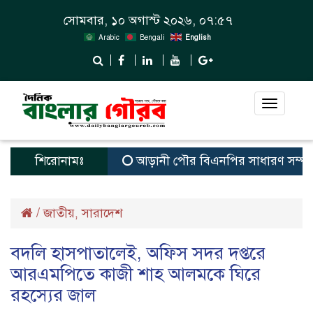
সোমবার, ১০ অগাস্ট ২০২৬, ০৭:৫৭
Arabic
Bengali
English
Toggle
navigat
শিরোনামঃ
আড়ানী পৌর বিএনপির সাধারণ সম্পাদক ও ম
/
জাতীয়
সারাদেশ
,
বদলি হাসপাতালেই, অফিস সদর দপ্তরে
আরএমপিতে কাজী শাহ আলমকে ঘিরে
রহস্যের জাল