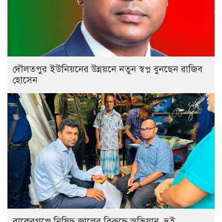
দৌলতপুর ইউনিয়নের উন্নয়নে নতুন স্বপ্ন বুনছেন রাজিব
হোসেন
বাকেরগঞ্জে নিষিদ্ধ জালের বিরুদ্ধে অভিযান, দুই